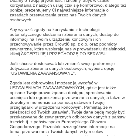
Dbamy o Twoją prywatność i chcemy, abyś w czasie
W tym przypadku konieczny jest zwrot
korzystania z naszych usług czuł się komfortowo, dlatego też
przedpłaconych środków, dlatego tej
poniżej prezentujemy Ci najważniejsze informacje o
subskrypcji nie można anulować
zasadach przetwarzania przez nas Twoich danych
osobowych.
samodzielnie. Niezbędny jest tutaj
kontakt z naszym zespołem:
Aby wyrazić zgody na korzystanie z technologii
kontakt@patronite.pl
.
automatycznego śledzenia i zbierania danych, dostęp do
informacji na Twoim urządzeniu końcowym i ich
przechowywanie przez Crowd8 sp. z o.o. oraz podmioty
zewnętrzne, które wspierają nas w prowadzeniu działalności,
kliknij AKCEPTUJĘ I PRZECHODZĘ DO SERWISU.
Jeśli chcesz dostosować lub zmienić swoje preferencje
dotyczące zbierania danych osobowych, wybierz opcję
Zobacz również
"USTAWIENIA ZAAWANSOWANE".
Zgoda jest dobrowolna i możesz ją wycofać w
USTAWIENIACH ZAAWANSOWANYCH, gdzie jest także
Czy wpłatę na Autora można odliczyć od
opisane Twoje prawo żądania dostępu, sprostowania,
usunięcia lub ograniczenia przetwarzania danych, a także w
podatku?
dowolnym momencie za pomocą ustawień Twojej
przeglądarki w urządzeniu końcowym. Pamiętaj, że w
Jak zmienić próg na wyższy?
zależności od Twoich ustawień, Twoje dane będą mogły być
przekazywane do zewnętrznych odbiorców danych z państw
Czy można zmienić kartę w trakcie
trzecich tj. z państw spoza Europejskiego Obszaru
Gospodarczego. Pozostałe szczegółowe informacje na
subskrypcji?
temat przetwarzania Twoich danych w tym celów