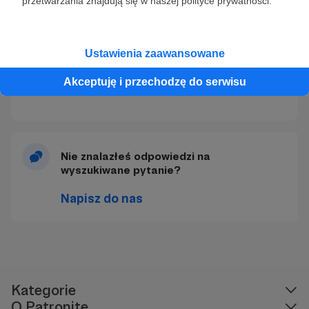
przetwarzania znajdują się w naszej polityce prywatności.
Czy można zmienić sposób płatności
(operatora płatności) w trakcie
subskrypcji?
Ustawienia zaawansowane
Wpłaciłem pieniądze za 3 miesiące z góry
– dlaczego pokazuje mi pobranie za
Akceptuję i przechodzę do serwisu
miesiąc?
Nie znalazłeś odpowiedzi na
wyszukiwane pytanie?
Napisz do nas
Kategorie
O Patronite