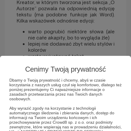
Kreator, w którym tworzona jest sekcja „O
Autorze” pozwala na odpowiednią edycję
tekstu (ma podobne funkcje jak Word).
Kilka wskazówek odnośnie edycji:
warto pogrubić niektóre słowa (ale
nie całe akapity, bo to wygląda źle)
lepiej nie dodawać zbyt wielu stylów i
kolorów
warto wyjustować tekst
4. Dla Youtuberów
Cenimy Twoją prywatność
Wizytówka to również dobre miejsce, w
Dbamy o Twoją prywatność i chcemy, abyś w czasie
korzystania z naszych usług czuł się komfortowo, dlatego też
którym można, a nawet trzeba pochwalić
poniżej prezentujemy Ci najważniejsze informacje o
się swoją twórczością youtubową - w tym
zasadach przetwarzania przez nas Twoich danych
celu należy wykorzystać ikonę „Załącznik
osobowych.
wideo z YouTube”, która pozwala osadzić
Aby wyrazić zgody na korzystanie z technologii
film z YouTube w treści wizytówki.
automatycznego śledzenia i zbierania danych, dostęp do
informacji na Twoim urządzeniu końcowym i ich
Ważne! Trzeba uważać, żeby nie
przechowywanie przez Crowd8 sp. z o.o. oraz podmioty
przesadzić z ilością filmów, dlatego
zewnętrzne, które wspierają nas w prowadzeniu działalności,