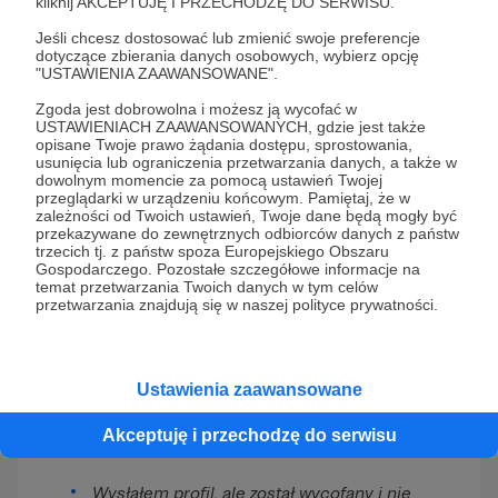
kliknij AKCEPTUJĘ I PRZECHODZĘ DO SERWISU.
najlepiej dodać maksymalnie 3 prace –
każdy, komu spodoba się ten mały
Jeśli chcesz dostosować lub zmienić swoje preferencje
wycinek Twojej twórczości, z
dotyczące zbierania danych osobowych, wybierz opcję
"USTAWIENIA ZAAWANSOWANE".
pewnością odwiedzi Twój kanał!
Zgoda jest dobrowolna i możesz ją wycofać w
USTAWIENIACH ZAAWANSOWANYCH, gdzie jest także
opisane Twoje prawo żądania dostępu, sprostowania,
Zachęcamy do przeczytania artykułu na
usunięcia lub ograniczenia przetwarzania danych, a także w
dowolnym momencie za pomocą ustawień Twojej
temat wizytówki idealnej, w którym
przeglądarki w urządzeniu końcowym. Pamiętaj, że w
oprócz szczegółowego opisu każdego
zależności od Twoich ustawień, Twoje dane będą mogły być
elementu znajdziesz także praktyczne
przekazywane do zewnętrznych odbiorców danych z państw
trzecich tj. z państw spoza Europejskiego Obszaru
rady: jak dodać zdjęcie, film z YouTube,
Gospodarczego. Pozostałe szczegółowe informacje na
itd.:
Autorze - zadbaj o swoją wizytówkę!
temat przetwarzania Twoich danych w tym celów
przetwarzania znajdują się w naszej polityce prywatności.
Ustawienia zaawansowane
Zobacz również
Akceptuję i przechodzę do serwisu
Wysłałem profil, ale został wycofany i nie