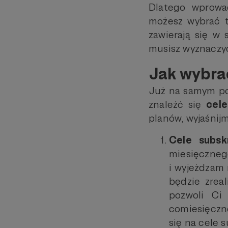
Dlatego wprowa
możesz wybrać ty
zawierają się w 
musisz wyznaczyć 
Jak wybrać
Już na samym po
znaleźć się
cel
planów, wyjaśnijm
Cele subsk
miesięcznego
i wyjeżdzam 
będzie zrea
pozwoli Ci
comiesięczne
się na cele 