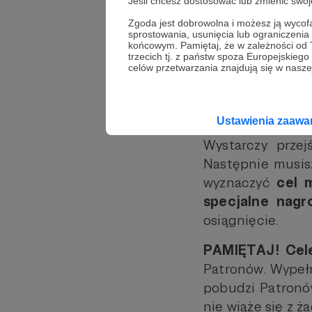
Jeśli chcesz dostosować lub zmienić sw
Zgoda jest dobrowolna i możesz ją wyc
sprostowania, usunięcia lub ograniczeni
końcowym. Pamiętaj, że w zależności od
trzecich tj. z państw spoza Europejskie
celów przetwarzania znajdują się w naszej
Ustawienia zaaw
Wystarczy przej
Następnie musisz
wyznaczyć
cel m
specjalne nagro
osiągnięcie.
PAMIĘTAJ! Cele
Patronów. Wypełn
pobudzi Patronów
nie wiąże się z ż