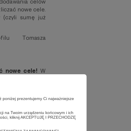
i dodawania celów
liczać nowe cele.
 (czyli sumę już
ilu Tomasza
ć nowe cele!
W
ę zrealizować cel
i na konkretnych
o, które wymaga
ż poniżej prezentujemy Ci najważniejsze
acji na Twoim urządzeniu końcowym i ich
alności, kliknij AKCEPTUJĘ I PRZECHODZĘ