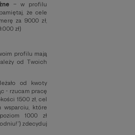
żne
– w profilu
pamiętaj, że cele
amerę za 9000 zł,
.000 zł)
oim profilu mają
ależy od Twoich
leżało od kwoty
iąc - rzucam pracę
ości 1500 zł, cel
m wsparciu, które
 poziom 1000 zł
odniu!”) zdecyduj