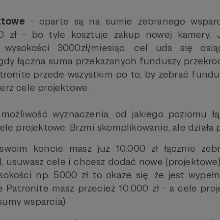
ektowe
- oparte są na sumie zebranego wsparc
0 zł - bo tyle kosztuje zakup nowej kamery. J
 wysokości 3000zł/miesiąc, cel uda się osi
gdy łączna suma przekazanych funduszy przekrocz
tronite przede wszystkim po to, by zebrać fund
erz cele projektowe.
możliwość wyznaczenia, od jakiego poziomu ł
cele projektowe. Brzmi skomplikowanie, ale działa 
swoim koncie masz już 10.000 zł łącznie zeb
l, usuwasz cele i chcesz dodać nowe (projektowe).
okości np. 5000 zł to okaże się, że jest wype
e Patronite masz przecież 10.000 zł - a cele pro
 sumy wsparcia)