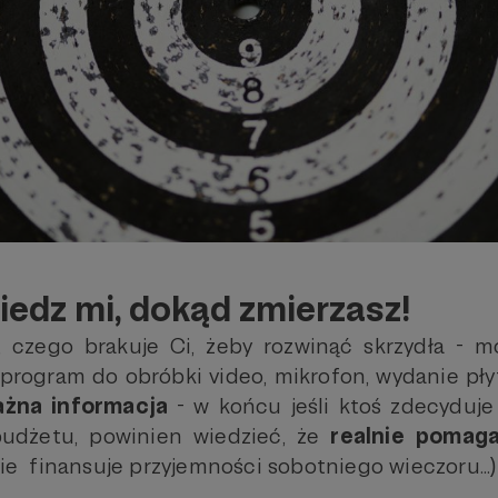
iedz mi, dokąd zmierzasz!
 czego brakuje Ci, żeby rozwinąć skrzydła - m
 program do obróbki video, mikrofon, wydanie płyty
ażna informacja
- w końcu jeśli ktoś zdecyduje
udżetu, powinien wiedzieć, że
realnie poma
nie finansuje przyjemności sobotniego wieczoru...)