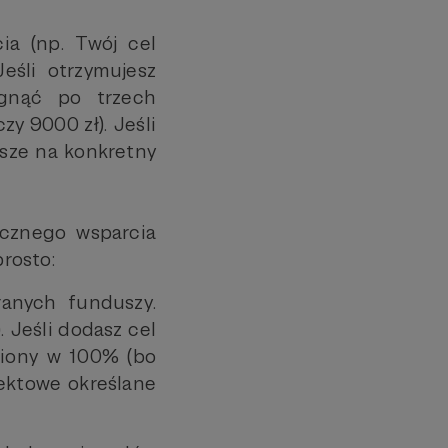
ia (np. Twój cel
eśli otrzymujesz
ągnąć po trzech
y 9000 zł). Jeśli
usze na konkretny
ącznego wsparcia
prosto:
ranych funduszy.
 Jeśli dodasz cel
łniony w 100% (bo
jektowe określane