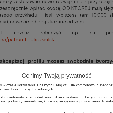
tarczy zastosować nowe rozwiązanie - przy opcj
esz ręcznie wpisać kwotę, OD KTÓREJ mają się z
zego przykładu - jeśli wpiszesz tam 10.000 zł
ia), nowe cele będą zliczane od zera.
ład możesz zobaczyć np. na prof
s://patronite.pl/sekielski
kceptacji profilu możesz swobodnie tworzy
żesz również zmienić typ celów (np. uda Ci si
kup kamery - i chcesz skupić uwagę społecznośc
Cenimy Twoją prywatność
pcyjnych, np. dostępie do studia nagranioweg
w czasie korzystania z naszych usług czuł się komfortowo, dlatego te
oty).
zez nas Twoich danych osobowych.
ologii automatycznego śledzenia i zbierania danych, dostęp do inform
 oraz podmioty zewnętrzne, które wspierają nas w prowadzeniu dział
 cel?