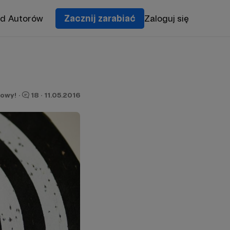
od Autorów
Zacznij zarabiać
Zaloguj się
owy!
·
18
·
11.05.2016