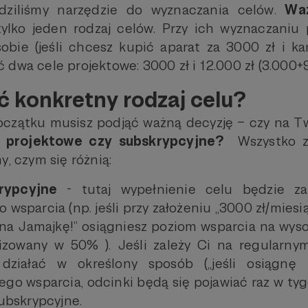
dziliśmy narzędzie do wyznaczania celów.
Wa
lko jeden rodzaj celów. Przy ich wyznaczaniu 
sobie (jeśli chcesz kupić aparat za 3000 zł i k
dwa cele projektowe: 3000 zł i 12.000 zł (3.000+9
 konkretny rodzaj celu?
czątku musisz podjąć ważną decyzję – czy na Tw
e projektowe czy subskrypcyjne?
Wszystko z
y, czym się różnią:
rypcyjne
- tutaj wypełnienie celu będzie za
 wsparcia (np. jeśli przy założeniu „3000 zł/mies
na Jamajkę!” osiągniesz poziom wsparcia na wysok
lizowany w 50% ). Jeśli zależy Ci na regularny
 działać w określony sposób („jeśli osiągnę
go wsparcia, odcinki będą się pojawiać raz w tyg
subskrypcyjne.