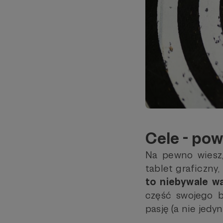
Cele - pow
Na pewno wiesz,
tablet graficzny,
to niebywale w
część swojego b
pasję (a nie jedy