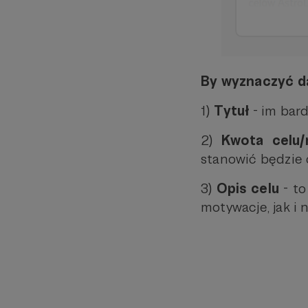
By wyznaczyć da
1)
Tytuł
- im bardz
2)
Kwota celu/
stanowić będzie 
3)
Opis celu
- to
motywacje, jak i