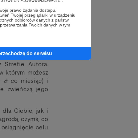
cję "USTAWIENIA ZAAWANSOWANE".
oje prawo żądania dostępu,
wień Twojej przeglądarki w urządzeniu
trznych odbiorców danych z państw
 przetwarzania Twoich danych w tym
przechodzę do serwisu
 Strefie Autora.
, w którym możesz
 zł co miesiąc) i
re zwieńczą jego
dla Ciebie, jak i
agrodą, czymś, co
 osiągnięcie celu