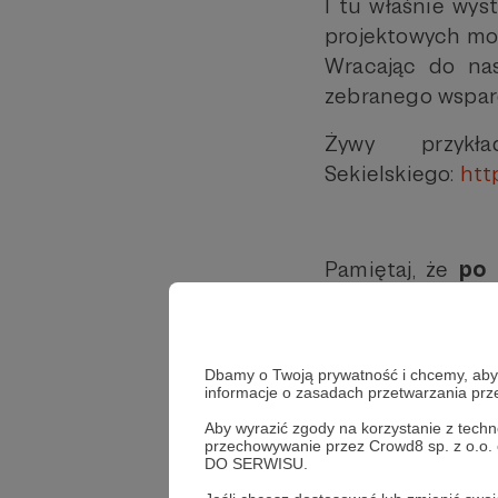
I tu właśnie wys
projektowych moż
Wracając do nas
zebranego wsparc
Żywy przyk
Sekielskiego:
http
Pamiętaj, że
po a
każdej chwili mo
projektowy – za
celach subskry
Dbamy o Twoją prywatność i chcemy, abyś 
comiesięcznej kw
informacje o zasadach przetwarzania pr
Aby wyrazić zgody na korzystanie z techn
przechowywanie przez Crowd8 sp. z o.o.
DO SERWISU.
Jak dodać