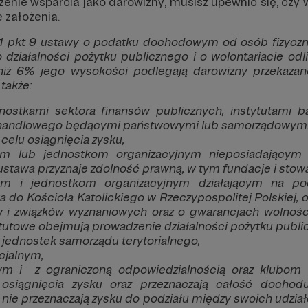
zenie wsparcia jako darowizny, musisz upewnić się, czy 
e założenia.
. 1 pkt 9 ustawy o podatku dochodowym od osób fizyczn
o działalności pożytku publicznego i o wolontariacie o
niż 6% jego wysokości podlegają darowizny przekazane
także:
ostkami sektora finansów publicznych, instytutami b
 handlowego będącymi państwowymi lub samorządowymi
celu osiągnięcia zysku,
 lub jednostkom organizacyjnym nieposiadającym 
stawa przyznaje zdolność prawną, w tym fundacje i stowa
 i jednostkom organizacyjnym działającym na po
 do Kościoła Katolickiego w Rzeczypospolitej Polskiej,
w i związków wyznaniowych oraz o gwarancjach wolności
statutowe obejmują prowadzenie działalności pożytku publ
jednostek samorządu terytorialnego,
cjalnym,
m i z ograniczoną odpowiedzialnością oraz klubom 
 osiągnięcia zysku oraz przeznaczają całość dochodu
 nie przeznaczają zysku do podziału między swoich udział