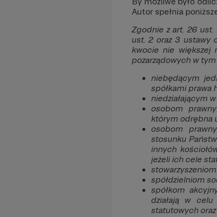
By możliwe było odlic
Autor spełnia poniższ
Zgodnie z art. 26 ust
ust. 2 oraz 3 ustawy 
kwocie nie większej 
pozarządowych w tym 
niebędącym jedn
spółkami prawa
niedziałającym w 
osobom prawnym
którym odrębna u
osobom prawnym
stosunku Państwa
innych kościołó
jeżeli ich cele 
stowarzyszeniom 
spółdzielniom so
spółkom akcyjny
działają w celu
statutowych oraz