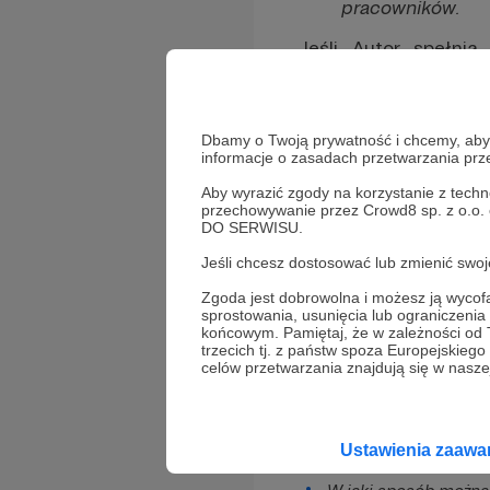
pracowników.
Jeśli Autor spełni
kontakt@patronite.pl
.
Niestety, zdecydow
grup. Jeśli masz wą
Dbamy o Twoją prywatność i chcemy, abyś 
Autora i zapytaj o tę
informacje o zasadach przetwarzania pr
Aby wyrazić zgody na korzystanie z techn
przechowywanie przez Crowd8 sp. z o.o.
DO SERWISU.
Jeśli chcesz dostosować lub zmienić sw
Zobacz również
Zgoda jest dobrowolna i możesz ją wyc
sprostowania, usunięcia lub ograniczeni
końcowym. Pamiętaj, że w zależności od
trzecich tj. z państw spoza Europejskie
celów przetwarzania znajdują się w naszej
Czy można zmienić ka
Czy można zmienić sp
Wpłaciłem pieniądze 
Ustawienia zaaw