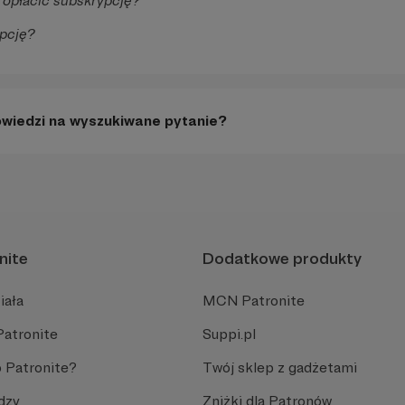
 opłacić subskrypcję?
pcję?
owiedzi na wyszukiwane pytanie?
nite
Dodatkowe produkty
iała
MCN Patronite
Patronite
Suppi.pl
 Patronite?
Twój sklep z gadżetami
dzy
Zniżki dla Patronów