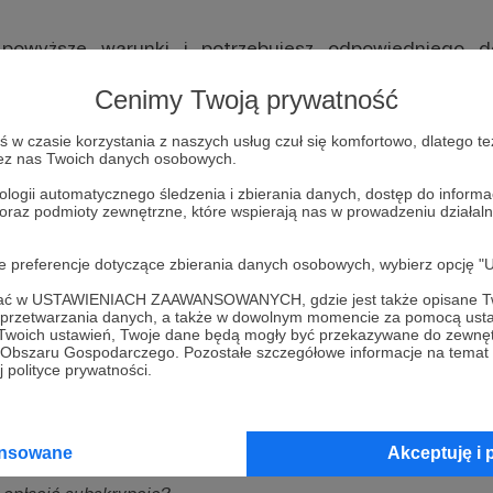
a powyższe warunki i potrzebujesz odpowiedniego 
Cenimy Twoją prywatność
ana większość Twórców na Patronite nie kwalifik
tpliwości i podejrzewasz, że może być inaczej - 
w czasie korzystania z naszych usług czuł się komfortowo, dlatego te
 kwestię!
zez nas Twoich danych osobowych.
ologii automatycznego śledzenia i zbierania danych, dostęp do inform
 oraz podmioty zewnętrzne, które wspierają nas w prowadzeniu dział
oje preferencje dotyczące zbierania danych osobowych, wybierz op
ofać w USTAWIENIACH ZAAWANSOWANYCH, gdzie jest także opisane Tw
a przetwarzania danych, a także w dowolnym momencie za pomocą usta
 Twoich ustawień, Twoje dane będą mogły być przekazywane do zewnę
go Obszaru Gospodarczego. Pozostałe szczegółowe informacje na temat
 polityce prywatności.
rtę w trakcie subskrypcji?
osób płatności (operatora płatności) w trakcie subskrypcji?
za 3 miesiące z góry – dlaczego pokazuje mi pobranie za miesi
ansowane
Akceptuję i 