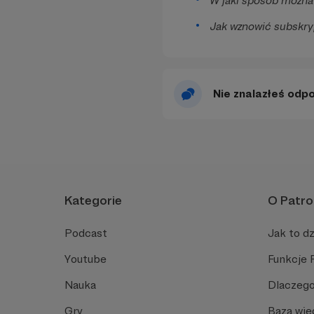
W jaki sposób można
Jak wznowić subskry
Nie znalazłeś odp
Kategorie
O Patro
Podcast
Jak to dz
Youtube
Funkcje 
Nauka
Dlaczego
Gry
Baza wie