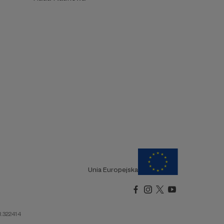
Unia Europejska
R.322414