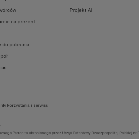
Twórców
Projekt AI
rcie na prezent
y do pobrania
spół
nas
nki korzystania z serwisu
.
icznego Patronite chronionego przez Urząd Patentowy Rzeczpospolitej Polskiej nr 