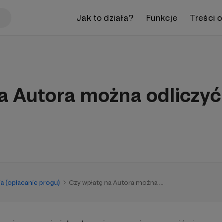
Jak to działa?
Funkcje
Treści 
a Autora można odliczy
a (opłacanie progu)
Czy wpłatę na Autora można ...