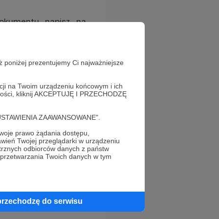
dokumentu napisz na
uje się do żadnej z
koniecznie napisz do
ż poniżej prezentujemy Ci najważniejsze
acji na Twoim urządzeniu końcowym i ich
alności, kliknij AKCEPTUJĘ I PRZECHODZĘ
cję "USTAWIENIA ZAAWANSOWANE".
oje prawo żądania dostępu,
wień Twojej przeglądarki w urządzeniu
trznych odbiorców danych z państw
 przetwarzania Twoich danych w tym
ąc?
przechodzę do serwisu