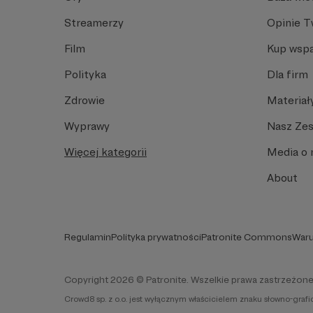
Streamerzy
Opinie 
Film
Kup wspa
Polityka
Dla firm
Zdrowie
Materiał
Wyprawy
Nasz Ze
Więcej kategorii
Media o 
About
Regulamin
Polityka prywatności
Patronite Commons
Waru
Copyright 2026 © Patronite. Wszelkie prawa zastrzeżone
Crowd8 sp. z o.o. jest wyłącznym właścicielem znaku słowno-graf