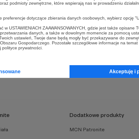
 oraz podmioty zewnętrzne, które wspierają nas w prowadzeniu dział
 opłacić subskrypcję?
ypcję?
oje preferencje dotyczące zbierania danych osobowych, wybierz op
osób płatności (operatora płatności) w trakcie subskrypcji?
ofać w USTAWIENIACH ZAAWANSOWANYCH, gdzie jest także opisane Tw
a przetwarzania danych, a także w dowolnym momencie za pomocą usta
pcję?
 Twoich ustawień, Twoje dane będą mogły być przekazywane do zewnę
go Obszaru Gospodarczego. Pozostałe szczegółowe informacje na temat
 polityce prywatności.
owiedzi na wyszukiwane pytanie?
ansowane
Akceptuję i 
nite
Dodatkowe produkty
iała
MCN Patronite