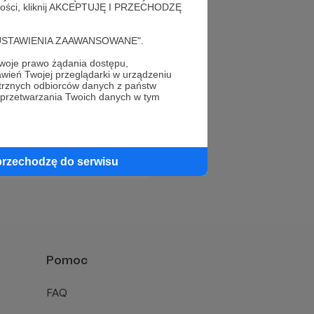
alności, kliknij AKCEPTUJĘ I PRZECHODZĘ
cję "USTAWIENIA ZAAWANSOWANE".
oje prawo żądania dostępu,
wień Twojej przeglądarki w urządzeniu
trznych odbiorców danych z państw
 przetwarzania Twoich danych w tym
Napisz do nas
przechodzę do serwisu
Pomoc
FAQ