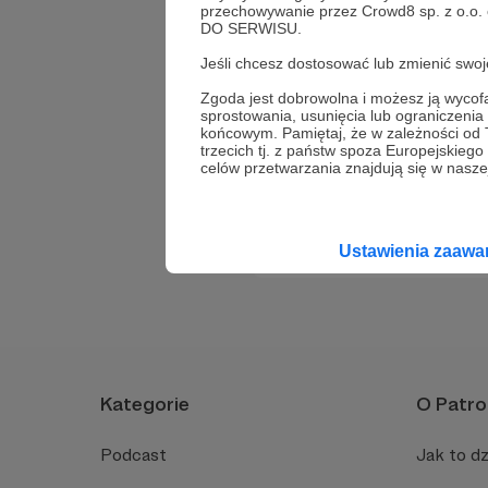
przechowywanie przez Crowd8 sp. z o.o.
W jaki sposób można
DO SERWISU.
Jak anulować subskr
Jeśli chcesz dostosować lub zmienić sw
Czy można zmienić sp
Zgoda jest dobrowolna i możesz ją wyc
sprostowania, usunięcia lub ograniczeni
Jak wznowić subskry
końcowym. Pamiętaj, że w zależności od
trzecich tj. z państw spoza Europejskie
celów przetwarzania znajdują się w naszej
Nie znalazłeś odp
Ustawienia zaaw
Kategorie
O Patro
Podcast
Jak to dz