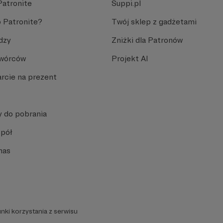
Patronite
Suppi.pl
 Patronite?
Twój sklep z gadżetami
dzy
Zniżki dla Patronów
Twórców
Projekt AI
rcie na prezent
y do pobrania
spół
nas
nki korzystania z serwisu