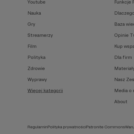
Youtube
Funkcje 
Nauka
Dlaczego
Gry
Baza wie
Streamerzy
Opinie 
Film
Kup wspa
Polityka
Dla firm
Zdrowie
Materiał
Wyprawy
Nasz Ze
Więcej kategorii
Media o 
About
Regulamin
Polityka prywatności
Patronite Commons
Waru