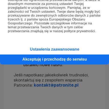
dowolnym momencie za pomocą ustawień Twojej
przeglądarki w urządzeniu końcowym. Pamiętaj, że w
zależności od Twoich ustawień, Twoje dane będą mogły być
przekazywane do zewnętrznych odbiorców danych z państw
trzecich tj. z państw spoza Europejskiego Obszaru
Gospodarczego. Pozostałe szczegółowe informacje na
temat przetwarzania Twoich danych w tym celów
Wpisz swój adres e-mail, który jest
przetwarzania znajdują się w naszej polityce prywatności.
powiązany z Twoim kontem
Patronite.
Otrzymasz wiadomość e-mail z
instrukcjami dotyczącymi
Ustawienia zaawansowane
resetowania hasła.
Postępuj zgodnie z instrukcjami, aby
Akceptuję i przechodzę do serwisu
ustawić nowe hasło.
Jeśli napotkasz jakiekolwiek trudności,
skontaktuj się z zespołem wsparcia
Patronite:
kontakt@patronite.pl