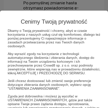
Po pomyślnej zmianie hasła
otrzymasz powiadomienie e-
mailowe o tej zmianie. Jeśli nie
inicjowałeś zmiany hasła,
Cenimy Twoją prywatność
natychmiast skontaktuj się z
pomocą techniczną Patronite.
Dbamy o Twoją prywatność i chcemy, abyś w czasie
korzystania z naszych usług czuł się komfortowo, dlatego też
poniżej prezentujemy Ci najważniejsze informacje o
Co zrobić, jeśli nie pamiętasz
zasadach przetwarzania przez nas Twoich danych
osobowych.
hasła?
Aby wyrazić zgody na korzystanie z technologii
automatycznego śledzenia i zbierania danych, dostęp do
Jeśli nie pamiętasz swojego hasła i nie
informacji na Twoim urządzeniu końcowym i ich
możesz zalogować się na konto:
przechowywanie przez Crowd8 sp. z o.o. oraz podmioty
zewnętrzne, które wspierają nas w prowadzeniu działalności,
Przejdź na stronę logowania i kliknij
kliknij AKCEPTUJĘ I PRZECHODZĘ DO SERWISU.
opcję „
Zapomniałeś hasła?
”.
Jeśli chcesz dostosować lub zmienić swoje preferencje
dotyczące zbierania danych osobowych, wybierz opcję
"USTAWIENIA ZAAWANSOWANE".
Zgoda jest dobrowolna i możesz ją wycofać w
USTAWIENIACH ZAAWANSOWANYCH, gdzie jest także
opisane Twoje prawo żądania dostępu, sprostowania,
usunięcia lub ograniczenia przetwarzania danych, a także w