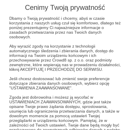
Cenimy Twoją prywatność
Dbamy o Twoją prywatność i chcemy, abyś w czasie
korzystania z naszych usług czuł się komfortowo, dlatego też
poniżej prezentujemy Ci najważniejsze informacje o
zasadach przetwarzania przez nas Twoich danych
osobowych.
Aby wyrazić zgody na korzystanie z technologii
automatycznego śledzenia i zbierania danych, dostęp do
Zarządzanie kanałem, ochrona treści, współprace
informacji na Twoim urządzeniu końcowym i ich
komercyjne – dołącz do Patronite MCN, oszczędzaj
przechowywanie przez Crowd8 sp. z o.o. oraz podmioty
czas i… śpij spokojnie!
zewnętrzne, które wspierają nas w prowadzeniu działalności,
kliknij AKCEPTUJĘ I PRZECHODZĘ DO SERWISU.
Zobacz przykład Piotra Zychowicza
Jeśli chcesz dostosować lub zmienić swoje preferencje
dotyczące zbierania danych osobowych, wybierz opcję
"USTAWIENIA ZAAWANSOWANE".
Twoja książka na Twoich zasadach
Zgoda jest dobrowolna i możesz ją wycofać w
USTAWIENIACH ZAAWANSOWANYCH, gdzie jest także
opisane Twoje prawo żądania dostępu, sprostowania,
usunięcia lub ograniczenia przetwarzania danych, a także w
dowolnym momencie za pomocą ustawień Twojej
przeglądarki w urządzeniu końcowym. Pamiętaj, że w
zależności od Twoich ustawień, Twoje dane będą mogły być
przekazywane do zewnętrznych odbiorców danych z państw