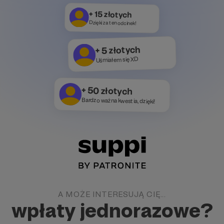
+ 15 złotych
Dzięki za ten odcinek!
+ 5 złotych
Uśmiałem się XD
+ 50 złotych
Bardzo ważna kwestia, dzięki!
A MOŻE INTERESUJĄ CIĘ...
wpłaty jednorazowe?