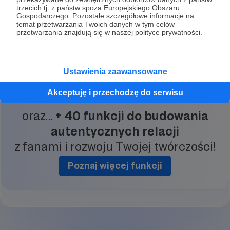
trzecich tj. z państw spoza Europejskiego Obszaru
Gospodarczego. Pozostałe szczegółowe informacje na
temat przetwarzania Twoich danych w tym celów
przetwarzania znajdują się w naszej polityce prywatności.
Redakcja, produkcja, pełna dystrybucja – wydaj
książkę z Patronite na proautorskich i przejrzystych
warunkach.
Ustawienia zaawansowane
Zobacz przykład Dwóch Lewych Rąk
Akceptuję i przechodzę do serwisu
oraz…
+ 40 funkcji do budowania
autentycznych relacji
z fanami i rozwoju Twojej twórczości!
Poznaj więcej funkcji