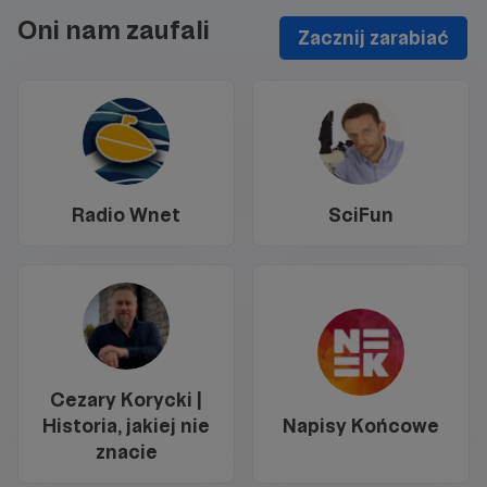
Oni nam zaufali
Zacznij zarabiać
Radio Wnet
SciFun
Cezary Korycki |
Historia, jakiej nie
Napisy Końcowe
znacie