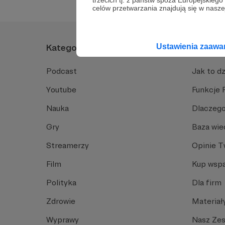
trzecich tj. z państw spoza Europejskie
celów przetwarzania znajdują się w naszej
Ustawienia zaaw
Kategorie
O Patro
Podcast
Jak to dz
Youtube
Funkcje 
Nauka
Dlaczego
Gry
Baza wie
Streamerzy
Opinie 
Film
Kup wspa
Polityka
Dla firm
Zdrowie
Materiał
Wyprawy
Nasz Ze