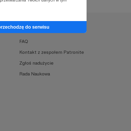
 przetwarzania Twoich danych w tym
przechodzę do serwisu
Pomoc
FAQ
Kontakt z zespołem Patronite
Zgłoś nadużycie
Rada Naukowa