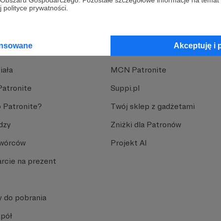
go Obszaru Gospodarczego. Pozostałe szczegółowe informacje na temat
 polityce prywatności.
ansowane
Akceptuję i 
nite
Dodatkowe produkty
iała
MCN Patronite
Patronite
Suppi.pl
 Patronite?
Twój sklep z gadżetami
dzy
Zniżki dla Patronów
Twórców
Projekt AI
rcie na prezent
y do pobrania
spół