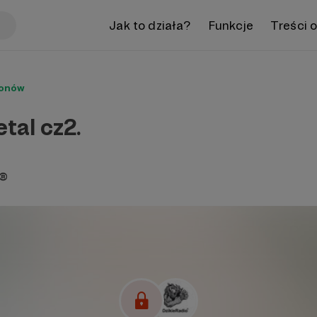
Jak to działa?
Funkcje
Treści 
ronów
tal cz2.
o®