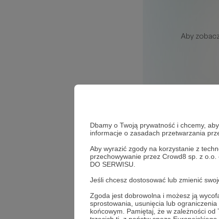
Dbamy o Twoją prywatność i chcemy, abyś 
informacje o zasadach przetwarzania pr
4
wyświetleń
Aby wyrazić zgody na korzystanie z techn
przechowywanie przez Crowd8 sp. z o.o.
Audycja Rock_Me
DO SERWISU.
Jeśli chcesz dostosować lub zmienić sw
Komentarze
Zgoda jest dobrowolna i możesz ją wyc
sprostowania, usunięcia lub ograniczeni
końcowym. Pamiętaj, że w zależności od
Brak komentarzy..