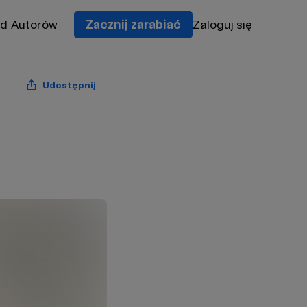
od Autorów
Zacznij zarabiać
Zaloguj się
Udostępnij