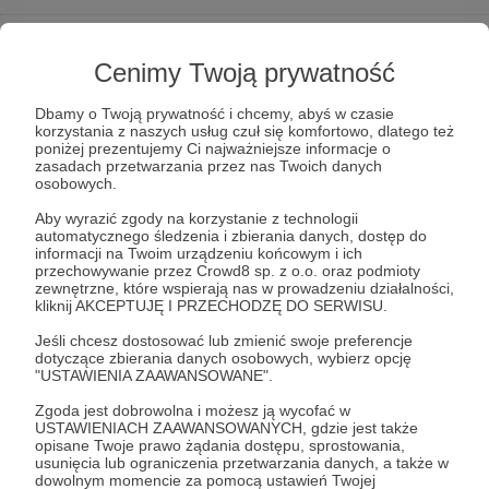
Siemanko ;)
Cenimy Twoją prywatność
SPOILER 1
Dbamy o Twoją prywatność i chcemy, abyś w czasie
Oglądam tegoroczny Roland Garros. Druga
korzystania z naszych usług czuł się komfortowo, dlatego też
runda. Cilic - Hurkacz. Jestem pod wrażeniem gry
poniżej prezentujemy Ci najważniejsze informacje o
Polaka w tym spotkaniu. Jeszcze nie wiem, że za
zasadach przetwarzania przez nas Twoich danych
kilka dni w Poznaniu będzie mi dane wywoływać
osobowych.
auty przy jego ponad dwustu kilometrowych
Aby wyrazić zgody na korzystanie z technologii
serwisach.
automatycznego śledzenia i zbierania danych, dostęp do
informacji na Twoim urządzeniu końcowym i ich
(ten granatowy z lewej to ja)
przechowywanie przez Crowd8 sp. z o.o. oraz podmioty
zewnętrzne, które wspierają nas w prowadzeniu działalności,
kliknij AKCEPTUJĘ I PRZECHODZĘ DO SERWISU.
SPOILER 2
Pisanie na temat tenisa ziemnego oraz
Jeśli chcesz dostosować lub zmienić swoje preferencje
dotyczące zbierania danych osobowych, wybierz opcję
relacjonowanie wydarzeń z tego sportu w serwisie
"USTAWIENIA ZAAWANSOWANE".
Tenisportal, analiza spotkań, drabinek
turniejowych, nawet próba nakręcenia filmu w
Zgoda jest dobrowolna i możesz ją wycofać w
USTAWIENIACH ZAAWANSOWANYCH, gdzie jest także
języku angielskim w serwisie YouTube, założenie
opisane Twoje prawo żądania dostępu, sprostowania,
strony na facebooku poświęconej w całości
usunięcia lub ograniczenia przetwarzania danych, a także w
dyscyplinie, zwanej białym sportem, a w ostatnim
dowolnym momencie za pomocą ustawień Twojej