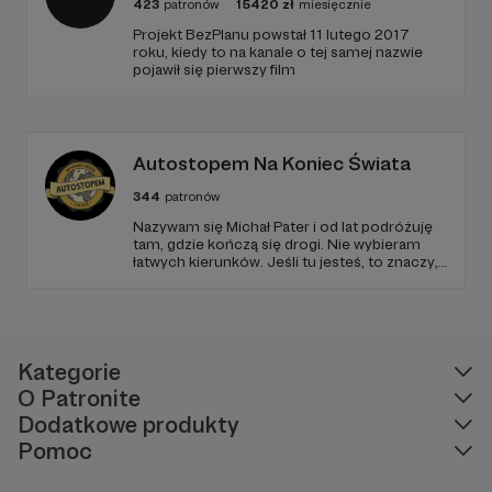
423
patronów
15420
zł
miesięcznie
Projekt BezPlanu powstał 11 lutego 2017
roku, kiedy to na kanale o tej samej nazwie
pojawił się pierwszy film
Autostopem Na Koniec Świata
344
patronów
Nazywam się Michał Pater i od lat podróżuję
tam, gdzie kończą się drogi. Nie wybieram
łatwych kierunków. Jeśli tu jesteś, to znaczy,
że szukasz czegoś więcej niż zwykłych
podróży.
Kategorie
O Patronite
Dodatkowe produkty
Pomoc