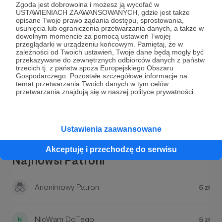
Zgoda jest dobrowolna i możesz ją wycofać w
USTAWIENIACH ZAAWANSOWANYCH, gdzie jest także
opisane Twoje prawo żądania dostępu, sprostowania,
usunięcia lub ograniczenia przetwarzania danych, a także w
dowolnym momencie za pomocą ustawień Twojej
przeglądarki w urządzeniu końcowym. Pamiętaj, że w
zależności od Twoich ustawień, Twoje dane będą mogły być
Dołącz do grona Patronów!
przekazywane do zewnętrznych odbiorców danych z państw
trzecich tj. z państw spoza Europejskiego Obszaru
Gospodarczego. Pozostałe szczegółowe informacje na
temat przetwarzania Twoich danych w tym celów
Wesprzyj działalność Autora
Belsole.pl
już teraz!
przetwarzania znajdują się w naszej polityce prywatności.
Zostań Patronem
Ustawienia zaawansowane
Akceptuję i przechodzę do serwisu
Najnowsi Patroni
Anonimowy Patron
5 zł
NicWam DoTego
5 zł