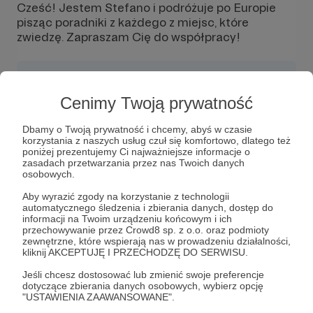
Cześć! Jestem Stefano i podróżuje po Europie
pisząc poradniki z każdego z miejsc, które
zwiedzę. Zapraszam Cię do współpracy!
Cenimy Twoją prywatność
Wiadomość
Obserwuj
Dbamy o Twoją prywatność i chcemy, abyś w czasie
korzystania z naszych usług czuł się komfortowo, dlatego też
poniżej prezentujemy Ci najważniejsze informacje o
zasadach przetwarzania przez nas Twoich danych
Cześć! Jestem Stefano i podróżuje po Europie
osobowych.
pisząc poradniki z każdego z miejsc, które
zwiedzę.
Aby wyrazić zgody na korzystanie z technologii
automatycznego śledzenia i zbierania danych, dostęp do
informacji na Twoim urządzeniu końcowym i ich
Zapraszam Cię do współpracy! Na mojej stronie
przechowywanie przez Crowd8 sp. z o.o. oraz podmioty
będziesz mógł zakupić artykuły sponsorowane
zewnętrzne, które wspierają nas w prowadzeniu działalności,
(oczywiście po mojej akceptacji) lub miejsca na
kliknij AKCEPTUJĘ I PRZECHODZĘ DO SERWISU.
banner (także po akceptacji :) ) Zapraszam!
Jeśli chcesz dostosować lub zmienić swoje preferencje
dotyczące zbierania danych osobowych, wybierz opcję
"USTAWIENIA ZAAWANSOWANE".