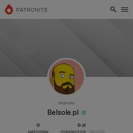
Wyprawy
Belsole.pl
0
0 zł
patronów
miesięcznie
łącznie