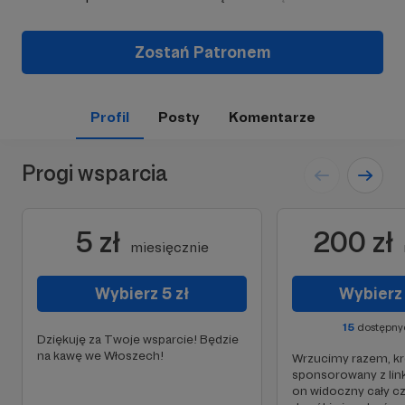
Zostań Patronem
Profil
Posty
Komentarze
Progi wsparcia
5 zł
200 zł
miesięcznie
Wybierz 5 zł
Wybierz
15
dostępny
Dziękuję za Twoje wsparcie! Będzie
na kawę we Włoszech!
Wrzucimy razem, kró
sponsorowany z lin
on widoczny cały cz