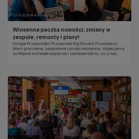
13.04.2026
Komentarze: 1
●
Wiosenna paczka nowości: zmiany w
zespole, remonty i plany!
Drogie Przyjaciółki i Przyjaciele Big Booka! Przesyłamy
Wam gremialne, zespołowe uściski wiosenne, dziękujemy
za Wasze wytrwałe wsparcie i zawiadamiamy, co u nas
nowego!