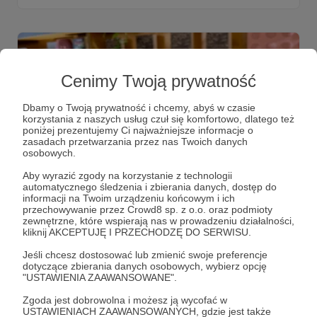
Cenimy Twoją prywatność
Dbamy o Twoją prywatność i chcemy, abyś w czasie
korzystania z naszych usług czuł się komfortowo, dlatego też
poniżej prezentujemy Ci najważniejsze informacje o
zasadach przetwarzania przez nas Twoich danych
osobowych.
Aby wyrazić zgody na korzystanie z technologii
29.10.2025
Komentarze: 2
automatycznego śledzenia i zbierania danych, dostęp do
●
informacji na Twoim urządzeniu końcowym i ich
przechowywanie przez Crowd8 sp. z o.o. oraz podmioty
Nowe książki, nowe filmy dla Was i jedno
zewnętrzne, które wspierają nas w prowadzeniu działalności,
kliknij AKCEPTUJĘ I PRZECHODZĘ DO SERWISU.
ważne pytanie...
W tym newsletterze znajdziecie: - autorskie polecenie
Jeśli chcesz dostosować lub zmienić swoje preferencje
naszej księgarki Hani Kubaszewskiej trzech nowych
dotyczące zbierania danych osobowych, wybierz opcję
książek wartych Waszego czasu i uwagi - linki do filmów z
"USTAWIENIA ZAAWANSOWANE".
ostatnio zarejestrowanych przez nas spotkań - prośbę o
Waszą opinię kolejnych edycji Big Book Festival Czytajcie
Zgoda jest dobrowolna i możesz ją wycofać w
do końca!
USTAWIENIACH ZAAWANSOWANYCH, gdzie jest także