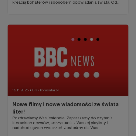
kreacją bohaterów i sposobem opowiadania świata. Od
kultowej powieści Françoise Sagan, przez hedonistyczny
atlas Paryża, po literacki eksperyment L. Etchart. Bonne
lecture!
12.11.2025
Brak komentarzy
●
Nowe filmy i nowe wiadomości ze świata
liter!
Pozdrawiamy Was jesiennie. Zapraszamy do czytania
literackich newsów, korzystania z Waszej playlisty i
nadchodzących wydarzeń. Jesteśmy dla Was!