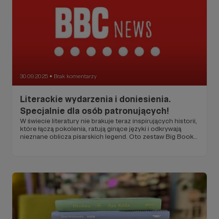
30.09.2025
Brak komentarzy
●
Literackie wydarzenia i doniesienia.
Specjalnie dla osób patronujących!
W świecie literatury nie brakuje teraz inspirujących historii,
które łączą pokolenia, ratują ginące języki i odkrywają
nieznane oblicza pisarskich legend. Oto zestaw Big Book
News, czyli mały przegląd informacji literackich!