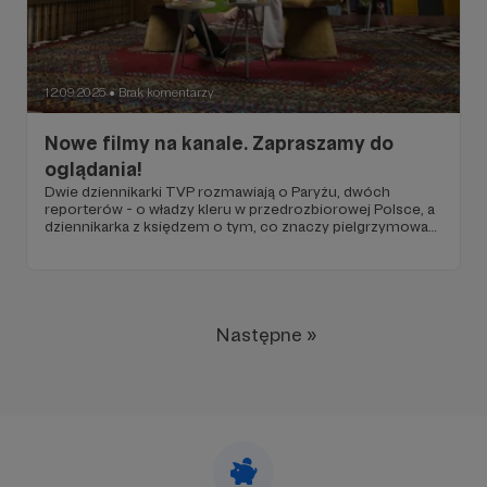
12.09.2025
Brak komentarzy
●
Nowe filmy na kanale. Zapraszamy do
oglądania!
Dwie dziennikarki TVP rozmawiają o Paryżu, dwóch
reporterów - o władzy kleru w przedrozbiorowej Polsce, a
dziennikarka z księdzem o tym, co znaczy pielgrzymować
w XXI wieku. Filmy już na Was czekają.
Następne »