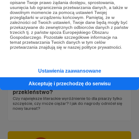
opisane Twoje prawo żądania dostępu, sprostowania,
usunięcia lub ograniczenia przetwarzania danych, a także w
dowolnym momencie za pomocą ustawień Twojej
przeglądarki w urządzeniu końcowym. Pamiętaj, że w
zależności od Twoich ustawień, Twoje dane będą mogły być
przekazywane do zewnętrznych odbiorców danych z państw
trzecich tj. z państw spoza Europejskiego Obszaru
Gospodarczego. Pozostałe szczegółowe informacje na
temat przetwarzania Twoich danych w tym celów
przetwarzania znajdują się w naszej polityce prywatności.
15.10.2025
Brak komentarzy
Ustawienia zaawansowane
●
Akceptuję i przechodzę do serwisu
Literacki Nobel, błogosławieństwo czy
przekleństwo?
Czy największe literackie wyróżnienie to dla pisarzy tylko
szczęście, czy może ciężar? I jak do nagrody odniósł się
nowy laureat?