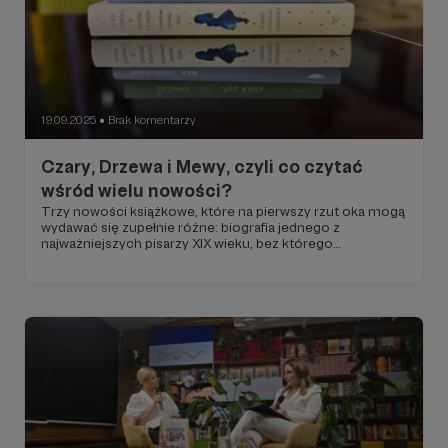
19.09.2025
Brak komentarzy
●
Czary, Drzewa i Mewy, czyli co czytać
wśród wielu nowości?
Trzy nowości książkowe, które na pierwszy rzut oka mogą
wydawać się zupełnie różne: biografia jednego z
najważniejszych pisarzy XIX wieku, bez którego
dzieciństwo nie byłoby takie samo; reportaż o surowej,
głębokiej północy Norwegii; oraz zbiór esejów o
japońskich drzewach. Co je łączy?