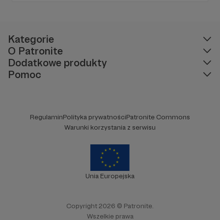
treści. Blog został założony w 2009 roku i od
tego czasu tworzę wokół niego społeczność
ludzi, którzy lubią kulturę.
Kategorie
O Patronite
Dodatkowe produkty
Pomoc
Regulamin
Polityka prywatności
Patronite Commons
Warunki korzystania z serwisu
Unia Europejska
Copyright 2026 © Patronite.
Wszelkie prawa