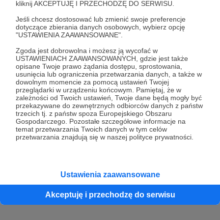
kliknij AKCEPTUJĘ I PRZECHODZĘ DO SERWISU.
Jeśli chcesz dostosować lub zmienić swoje preferencje
dotyczące zbierania danych osobowych, wybierz opcję
"USTAWIENIA ZAAWANSOWANE".
Zgoda jest dobrowolna i możesz ją wycofać w
USTAWIENIACH ZAAWANSOWANYCH, gdzie jest także
opisane Twoje prawo żądania dostępu, sprostowania,
usunięcia lub ograniczenia przetwarzania danych, a także w
dowolnym momencie za pomocą ustawień Twojej
przeglądarki w urządzeniu końcowym. Pamiętaj, że w
zależności od Twoich ustawień, Twoje dane będą mogły być
przekazywane do zewnętrznych odbiorców danych z państw
trzecich tj. z państw spoza Europejskiego Obszaru
Gospodarczego. Pozostałe szczegółowe informacje na
temat przetwarzania Twoich danych w tym celów
przetwarzania znajdują się w naszej polityce prywatności.
03.07.2022
Brak komentarzy
●
Dziękujemy, że jesteście z nami!
Dziś na naszej stronie opublikowaliśmy listę Patronek i
Ustawienia zaawansowane
Patronów „Chiduszu". Serdecznie dziękujemy!
Akceptuję i przechodzę do serwisu