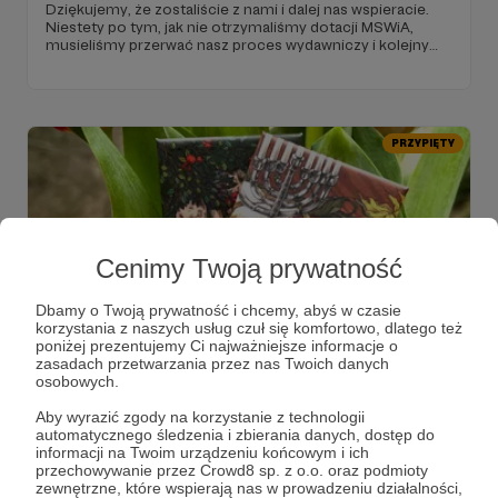
Dziękujemy, że zostaliście z nami i dalej nas wspieracie.
Niestety po tym, jak nie otrzymaliśmy dotacji MSWiA,
musieliśmy przerwać nasz proces wydawniczy i kolejny
numer „Chiduszu" póki co nie jest przygotowywany.
PRZYPIĘTY
Cenimy Twoją prywatność
Dbamy o Twoją prywatność i chcemy, abyś w czasie
korzystania z naszych usług czuł się komfortowo, dlatego też
poniżej prezentujemy Ci najważniejsze informacje o
zasadach przetwarzania przez nas Twoich danych
08.04.2023
Brak komentarzy
●
osobowych.
Magnesy – prezenty dla osób
Aby wyrazić zgody na korzystanie z technologii
automatycznego śledzenia i zbierania danych, dostęp do
patronujących!
informacji na Twoim urządzeniu końcowym i ich
Przygotowaliśmy specjalnie dla Was dwa pierwsze
przechowywanie przez Crowd8 sp. z o.o. oraz podmioty
magnesy, które otrzymacie za wsparcie „Chiduszu".
zewnętrzne, które wspierają nas w prowadzeniu działalności,