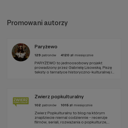
Promowani autorzy
Paryżewo
129
patronów
4120
zł
miesięcznie
PARYŻEWO to jednoosobowy projekt
prowadzony przez Gabrielę Lisowską. Piszę
teksty o tematyce historyczno-kulturalnej i
społecznej, tworzę dwa podcasty –
PARYŻEWO i TW: LISOWSKA oraz regularnie
publikuję treści na Instagramie.
Zwierz popkulturalny
102
patronów
1015
zł
miesięcznie
Zwierz Popkulturalny to blog na którym
znajdziecie niemal codziennie - recenzje
filmów, seriali, rozważania o popkulturze,
biografie aktorów i wiele innych kulturalnych