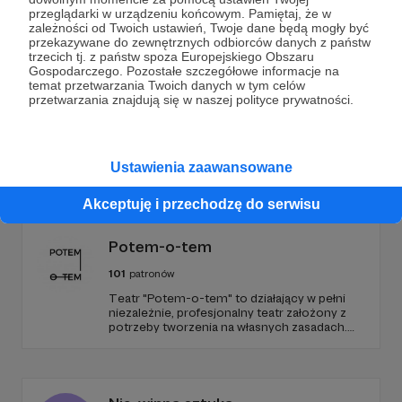
przeglądarki w urządzeniu końcowym. Pamiętaj, że w
Wesprzyj działalność Autora
CHRUST
już teraz!
zależności od Twoich ustawień, Twoje dane będą mogły być
przekazywane do zewnętrznych odbiorców danych z państw
trzecich tj. z państw spoza Europejskiego Obszaru
Zostań Patronem
Gospodarczego. Pozostałe szczegółowe informacje na
temat przetwarzania Twoich danych w tym celów
przetwarzania znajdują się w naszej polityce prywatności.
Promowani autorzy
Ustawienia zaawansowane
Akceptuję i przechodzę do serwisu
Potem-o-tem
101
patronów
Teatr "Potem-o-tem" to działający w pełni
niezależnie, profesjonalny teatr założony z
potrzeby tworzenia na własnych zasadach.
Od 10 lat szukamy ciekawej formy
opowiadania i oryginalnych przestrzeni do
grania, które w połączeniu z poczuciem
humoru dają zupełnie nową jakość
teatralnego doświadczenia.