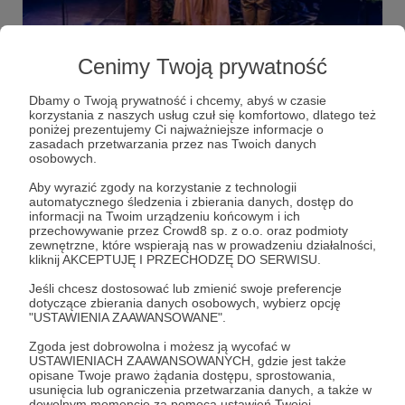
03.08.2023
Brak komentarzy
●
Cenimy Twoją prywatność
JESTEŚMY !
Dbamy o Twoją prywatność i chcemy, abyś w czasie
Mamy Wam coś do powiedzenia!
korzystania z naszych usług czuł się komfortowo, dlatego też
poniżej prezentujemy Ci najważniejsze informacje o
pierwszy
post
patronite
+6
zasadach przetwarzania przez nas Twoich danych
osobowych.
Aby wyrazić zgody na korzystanie z technologii
automatycznego śledzenia i zbierania danych, dostęp do
informacji na Twoim urządzeniu końcowym i ich
przechowywanie przez Crowd8 sp. z o.o. oraz podmioty
zewnętrzne, które wspierają nas w prowadzeniu działalności,
kliknij AKCEPTUJĘ I PRZECHODZĘ DO SERWISU.
Jeśli chcesz dostosować lub zmienić swoje preferencje
dotyczące zbierania danych osobowych, wybierz opcję
"USTAWIENIA ZAAWANSOWANE".
Zgoda jest dobrowolna i możesz ją wycofać w
USTAWIENIACH ZAAWANSOWANYCH, gdzie jest także
Dołącz do grona Patronów!
opisane Twoje prawo żądania dostępu, sprostowania,
usunięcia lub ograniczenia przetwarzania danych, a także w
dowolnym momencie za pomocą ustawień Twojej