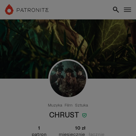
Muzyka
Film
Sztuka
CHRUST
1
10 zł
patron
miesięcznie
łącznie