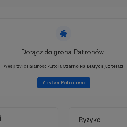
m
my
.
Dołącz do grona Patronów!
Wesprzyj działalność Autora
Czarno Na Białych
już teraz!
Zostań Patronem
i
Ryzyko