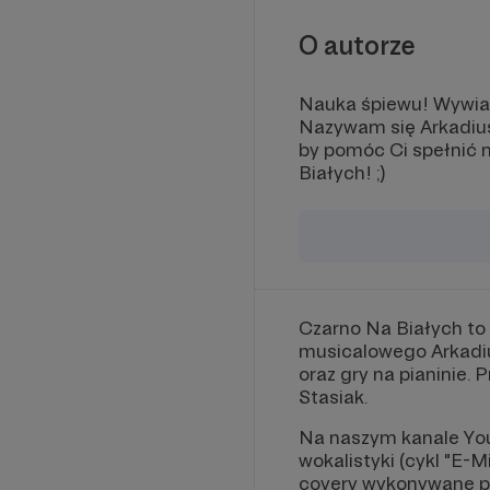
O autorze
Nauka śpiewu! Wywiad
Nazywam się Arkadius
by pomóc Ci spełnić 
Białych! ;)
Czarno Na Białych to
musicalowego Arkadiu
oraz gry na pianinie
Stasiak.
Na naszym kanale YouT
wokalistyki (cykl "E-M
covery wykonywane prz