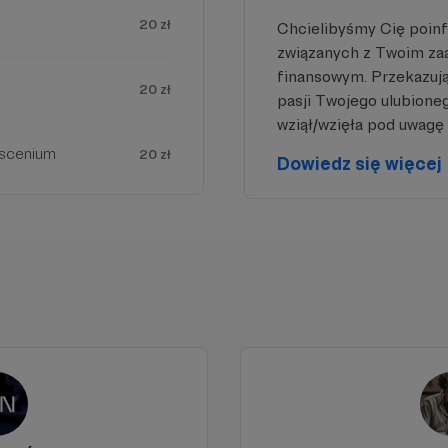
20 zł
Chcielibyśmy Cię poin
związanych z Twoim z
finansowym. Przekazując
20 zł
pasji Twojego ulubione
wziął/wzięła pod uwagę 
oscenium
20 zł
Dowiedz się więcej