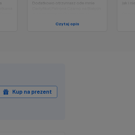
a
Dodatkowo otrzymasz ode mnie
jak i ni
otkania
Certyfikat Patrona Czarno na Białych
Ciebie
oraz podziękuję Ci imiennie za
Oczywi
wsparcie w naszym Newsletterze!
bonusy
Czytaj opis
ie
.
Kup na prezent