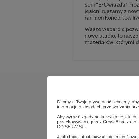
serii "E-Gwiazda" mo
jesieni ruszamy z no
ramach koncertów liv
Wasze wsparcie pozwo
nowe studio, to nasze
materiałów, którymi d
Cele
Dbamy o Twoją prywatność i chcemy, abyś 
informacje o zasadach przetwarzania pr
spektakl teatralny
"APOCALYPSING"
Aby wyrazić zgody na korzystanie z techn
przechowywanie przez Crowd8 sp. z o.o.
DO SERWISU.
6 675 zł
7 000 zł
brakuje
Jeśli chcesz dostosować lub zmienić sw