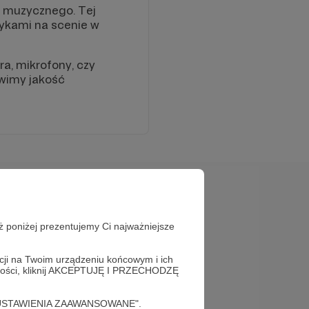
u muzycznego. Tej
zykami na scenie w
a, mikrofony, czy
awimy jakość
ż poniżej prezentujemy Ci najważniejsze
acji na Twoim urządzeniu końcowym i ich
alności, kliknij AKCEPTUJĘ I PRZECHODZĘ
cję "USTAWIENIA ZAAWANSOWANE".