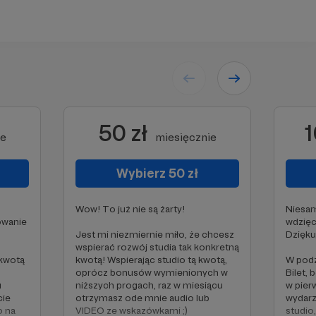
50 zł
1
ie
miesięcznie
Wybierz 50 zł
Wow! To już nie są żarty!
Niesam
owanie
wdzięc
Jest mi niezmiernie miło, że chcesz
Dzięku
wspierać rozwój studia tak konkretną
 kwotą
kwotą! Wspierając studio tą kwotą,
W podz
oprócz bonusów wymienionych w
Bilet,
u
niższych progach, raz w miesiącu
w pier
cie
otrzymasz ode mnie audio lub
wydarz
o na
VIDEO ze wskazówkami ;)
studio