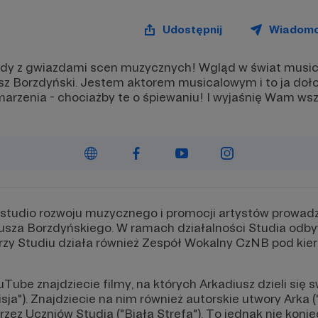
Udostępnij
Wiadom
y z gwiazdami scen muzycznych! Wgląd w świat musica
z Borzdyński. Jestem aktorem musicalowym i to ja doło
marzenia - chociażby te o śpiewaniu! I wyjaśnię Wam ws
 studio rozwoju muzycznego i promocji artystów prowad
sza Borzdyńskiego. W ramach działalności Studia odbyw
. Przy Studiu działa również Zespół Wokalny CzNB pod k
ube znajdziecie filmy, na których Arkadiusz dzieli się 
isja"). Znajdziecie na nim również autorskie utwory Arka 
ez Uczniów Studia ("Biała Strefa"). To jednak nie koni