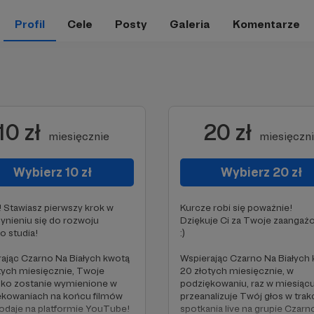
Profil
Cele
Posty
Galeria
Komentarze
10 zł
20 zł
miesięcznie
miesięczn
Wybierz 10 zł
Wybierz 20 zł
! Stawiasz pierwszy krok w
Kurcze robi się poważnie!
ynieniu się do rozwoju
Dziękuje Ci za Twoje zaangaż
 studia!
:)
ając Czarno Na Białych kwotą
Wspierając Czarno Na Białych
tych miesięcznie, Twoje
20 złotych miesięcznie, w
sko zostanie wymienione w
podziękowaniu, raz w miesiąc
ękowaniach na końcu filmów
przeanalizuje Twój głos w trak
dodaje na platformie YouTube!
spotkania live na grupie Czarn