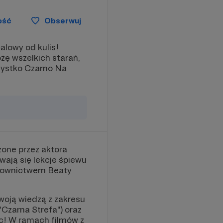
ość
Obserwuj
lowy od kulis!
żę wszelkich starań,
zystko Czarno Na
zone przez aktora
ają się lekcje śpiewu
ierownictwem Beaty
swoją wiedzą z zakresu
("Czarna Strefa") oraz
ec! W ramach filmów z