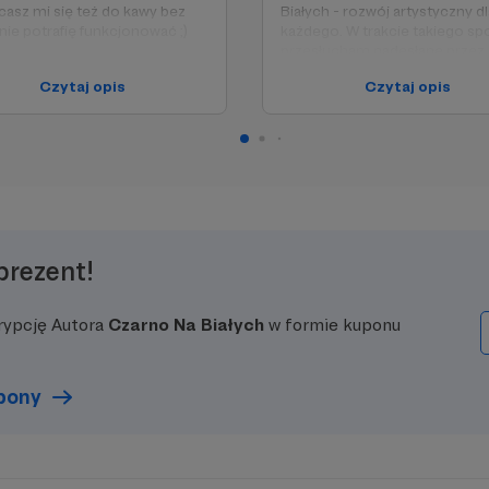
asz mi się też do kawy bez
Białych - rozwój artystyczny dl
 nie potrafię funkcjonować ;)
każdego. W trakcie takiego sp
przesłucham nadesłane przez 
ście dostajesz też
nagranie AUDIO i dam ci kilka
Czytaj opis
Czytaj opis
zenie na Dzień Patrona jak w
wskazówek emisyjnych!
ednim progu.
Oczywiście dostajesz wszystk
bonusy z poprzednich progów
prezent!
rypcję Autora
Czarno Na Białych
w formie kuponu
upony