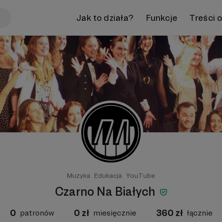
Jak to działa?
Funkcje
Treści 
Muzyka
Edukacja
YouTube
Czarno Na Białych
0
0
zł
360
zł
patronów
miesięcznie
łącznie