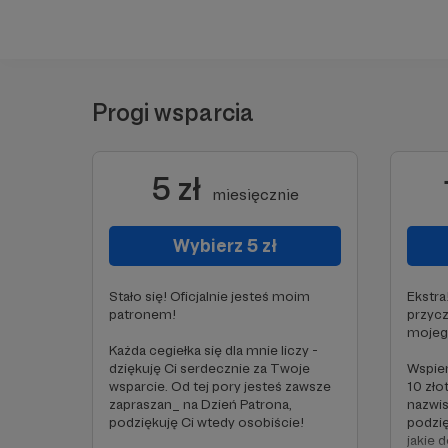
Progi wsparcia
5 zł
miesięcznie
Wybierz 5 zł
Stało się! Oficjalnie jesteś moim
Ekstra
patronem!
przycz
mojego
Każda cegiełka się dla mnie liczy -
dziękuję Ci serdecznie za Twoje
Wspier
wsparcie. Od tej pory jesteś zawsze
10 zło
zapraszan_ na Dzień Patrona,
nazwi
podziękuję Ci wtedy osobiście!
podzi
jakie 