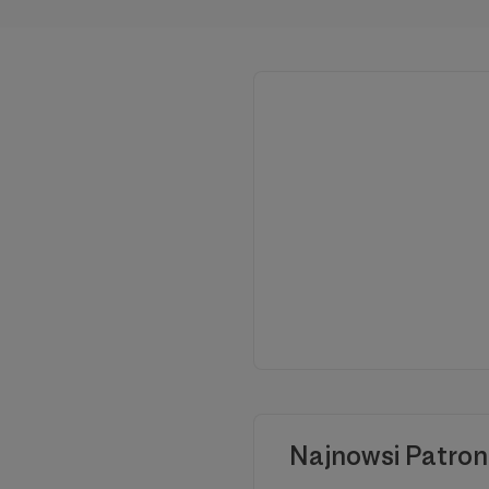
koszty produkcji, scenografii,
kostiumów oraz nagłośnienia,
zapewniając tym samym naszy
utalentowanym uczniom
niezapomniane doświadczenie
scenicznego występu. Pragnie
umożliwić im rozwijanie swoich
umiejętności artystycznych i
odkrywanie swojego potencjału
Najnowsi Patron