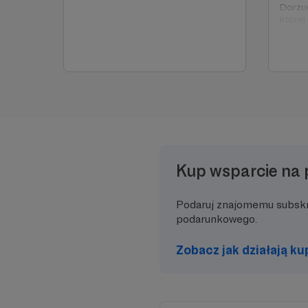
Dorzuc
której
Oczywi
zapros
poprz
Kup wsparcie na 
Podaruj znajomemu subsk
podarunkowego.
Zobacz jak działają k