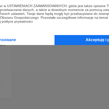
ofać w USTAWIENIACH ZAAWANSOWANYCH, gdzie jest także opisane Tw
a przetwarzania danych, a także w dowolnym momencie za pomocą usta
 Twoich ustawień, Twoje dane będą mogły być przekazywane do zewnę
go Obszaru Gospodarczego. Pozostałe szczegółowe informacje na temat
 polityce prywatności.
na
celem
lnego
ansowane
Akceptuję i 
rane
I
dzów
okryć