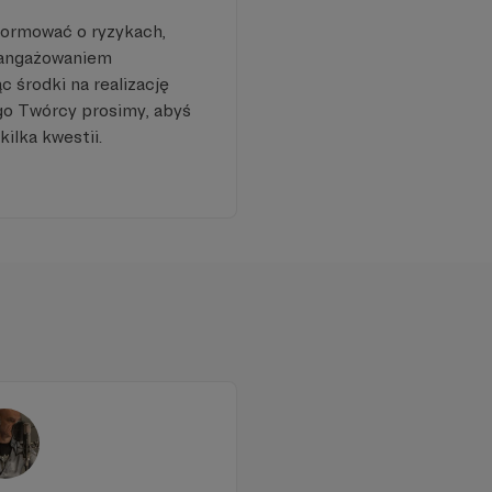
formować o ryzykach,
aangażowaniem
 środki na realizację
go Twórcy prosimy, abyś
kilka kwestii.