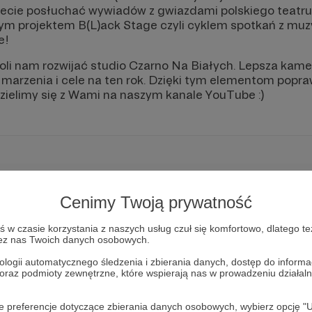
żecie posłuchać wywiadów z gwiazdami polskiego teatr
wym projektem B(L)ack Stage czyli cyklem spotkań z mu
e!
li nam rozwijać studio Czarno Na Białych. Lepsza kamer
 marzenia i cele na ten rok. Dzięki tym elementom popr
zielimy się z Wami na naszym kanale YouTube :)
Cenimy Twoją prywatność
w czasie korzystania z naszych usług czuł się komfortowo, dlatego te
zez nas Twoich danych osobowych.
ologii automatycznego śledzenia i zbierania danych, dostęp do inform
 oraz podmioty zewnętrzne, które wspierają nas w prowadzeniu dział
oje preferencje dotyczące zbierania danych osobowych, wybierz op