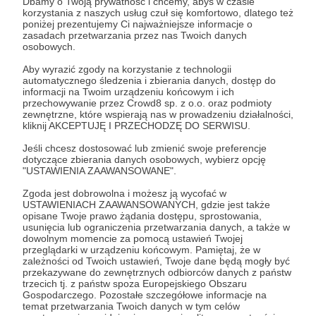
Dbamy o Twoją prywatność i chcemy, abyś w czasie
korzystania z naszych usług czuł się komfortowo, dlatego też
poniżej prezentujemy Ci najważniejsze informacje o
zasadach przetwarzania przez nas Twoich danych
osobowych.
Aby wyrazić zgody na korzystanie z technologii
automatycznego śledzenia i zbierania danych, dostęp do
informacji na Twoim urządzeniu końcowym i ich
przechowywanie przez Crowd8 sp. z o.o. oraz podmioty
zewnętrzne, które wspierają nas w prowadzeniu działalności,
kliknij AKCEPTUJĘ I PRZECHODZĘ DO SERWISU.
Jeśli chcesz dostosować lub zmienić swoje preferencje
dotyczące zbierania danych osobowych, wybierz opcję
"USTAWIENIA ZAAWANSOWANE".
14.12.2023
Brak komentarzy
●
Zgoda jest dobrowolna i możesz ją wycofać w
DLR na żywo - dogrywka w Gdańsku!
USTAWIENIACH ZAAWANSOWANYCH, gdzie jest także
opisane Twoje prawo żądania dostępu, sprostowania,
Tydzień temu Jakub nie dojechał do Gdańska. Pora to
usunięcia lub ograniczenia przetwarzania danych, a także w
nadrobić!
dowolnym momencie za pomocą ustawień Twojej
przeglądarki w urządzeniu końcowym. Pamiętaj, że w
spotkanie
DLR Live
Gdańsk
zależności od Twoich ustawień, Twoje dane będą mogły być
przekazywane do zewnętrznych odbiorców danych z państw
trzecich tj. z państw spoza Europejskiego Obszaru
Gospodarczego. Pozostałe szczegółowe informacje na
temat przetwarzania Twoich danych w tym celów