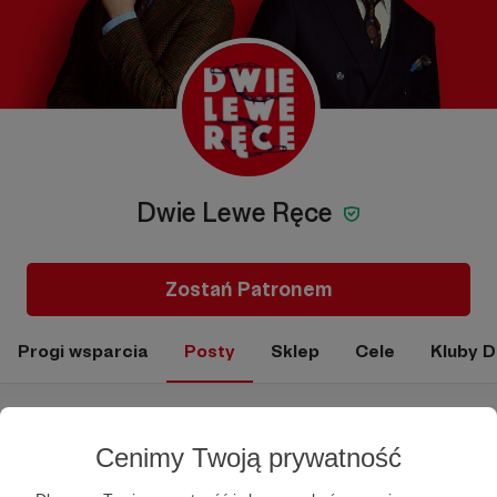
Dwie Lewe Ręce
Zostań Patronem
Progi wsparcia
Posty
Sklep
Cele
Kluby 
Posty
Cenimy Twoją prywatność
Gdańsk