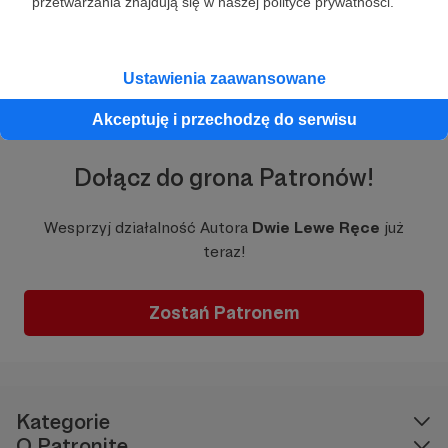
przetwarzania znajdują się w naszej polityce prywatności.
Ustawienia zaawansowane
Akceptuję i przechodzę do serwisu
Dołącz do grona Patronów!
Wesprzyj działalność Autora
Dwie Lewe Ręce
już
teraz!
Zostań Patronem
Kategorie
O Patronite