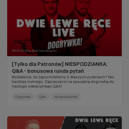
06.09.2023
Brak komentarzy
●
[Tylko dla Patronów] NIESPODZIANKA:
Q&A - bonusowa runda pytań
Myśleliście, że zapomnieliśmy o Waszych pytaniach? Nic
bardziej mylnego. Zapraszamy na specjalną dogrywkę do
naszego wakacyjnego Q&A!
Dogrywka
Q&A
Niespodzianka