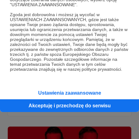
"USTAWIENIA ZAAWANSOWANE".
Zgoda jest dobrowolna i możesz ją wycofać w
USTAWIENIACH ZAAWANSOWANYCH, gdzie jest także
opisane Twoje prawo żądania dostępu, sprostowania,
usunięcia lub ograniczenia przetwarzania danych, a także w
dowolnym momencie za pomocą ustawień Twojej
przeglądarki w urządzeniu końcowym. Pamiętaj, że w
zależności od Twoich ustawień, Twoje dane będą mogły być
przekazywane do zewnętrznych odbiorców danych z państw
trzecich tj. z państw spoza Europejskiego Obszaru
19.09.2023
Brak komentarzy
●
Gospodarczego. Pozostałe szczegółowe informacje na
temat przetwarzania Twoich danych w tym celów
przetwarzania znajdują się w naszej polityce prywatności.
[Tylko dla Patronów] Dogrywka po
rozmowie z Marcinem Piątkowskim
Wywiad z prof. Piątkowskim był krótki (jak na nasze
możliwości), ale treściwy. Niektóre wątki wymagały jednak
Ustawienia zaawansowane
komentarza i rozwinięcia, stąd tradycyjna [DOGRYWKA]
Akceptuję i przechodzę do serwisu
Dogrywka