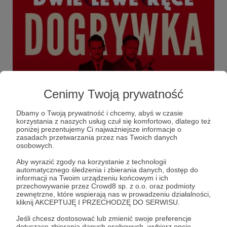
29.06.2024
Brak komentarzy
Cenimy Twoją prywatność
●
[Tylko dla Patronów] Dogrywka: Rafał
Dbamy o Twoją prywatność i chcemy, abyś w czasie
korzystania z naszych usług czuł się komfortowo, dlatego też
Woś o katolicyzmie, resentymencie,
poniżej prezentujemy Ci najważniejsze informacje o
prawach kobiet, Gierku i PRL
zasadach przetwarzania przez nas Twoich danych
osobowych.
Czy Rafał Woś dał się pociągnąć za język i odpowiedział na
kilka trudnych pytań? Jeszcze jak!
Aby wyrazić zgody na korzystanie z technologii
automatycznego śledzenia i zbierania danych, dostęp do
Dogrywka
informacji na Twoim urządzeniu końcowym i ich
przechowywanie przez Crowd8 sp. z o.o. oraz podmioty
zewnętrzne, które wspierają nas w prowadzeniu działalności,
kliknij AKCEPTUJĘ I PRZECHODZĘ DO SERWISU.
Jeśli chcesz dostosować lub zmienić swoje preferencje
dotyczące zbierania danych osobowych, wybierz opcję