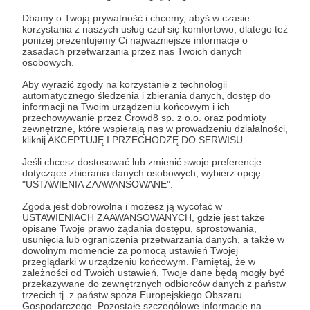
Dbamy o Twoją prywatność i chcemy, abyś w czasie
korzystania z naszych usług czuł się komfortowo, dlatego też
poniżej prezentujemy Ci najważniejsze informacje o
zasadach przetwarzania przez nas Twoich danych
osobowych.
Aby wyrazić zgody na korzystanie z technologii
automatycznego śledzenia i zbierania danych, dostęp do
informacji na Twoim urządzeniu końcowym i ich
przechowywanie przez Crowd8 sp. z o.o. oraz podmioty
zewnętrzne, które wspierają nas w prowadzeniu działalności,
kliknij AKCEPTUJĘ I PRZECHODZĘ DO SERWISU.
Jeśli chcesz dostosować lub zmienić swoje preferencje
20.11.2025
Brak komentarzy
●
dotyczące zbierania danych osobowych, wybierz opcję
"USTAWIENIA ZAAWANSOWANE".
ROCZNIK IDEI DLR - rusza przedsprzedaż!
Zgoda jest dobrowolna i możesz ją wycofać w
To już! Rozpoczynamy przedsprzedaż ROCZNIKA IDEI. To
USTAWIENIACH ZAAWANSOWANYCH, gdzie jest także
najlepsza okazja, aby zdobyć egzemplarz z pierwszego i
opisane Twoje prawo żądania dostępu, sprostowania,
bardzo ograniczonego nakładu.
usunięcia lub ograniczenia przetwarzania danych, a także w
dowolnym momencie za pomocą ustawień Twojej
przeglądarki w urządzeniu końcowym. Pamiętaj, że w
ROCZNIK
PRZEDSPRZEDAŻ
zależności od Twoich ustawień, Twoje dane będą mogły być
TYLKO DLA PATRONÓW
przekazywane do zewnętrznych odbiorców danych z państw
trzecich tj. z państw spoza Europejskiego Obszaru
Gospodarczego. Pozostałe szczegółowe informacje na