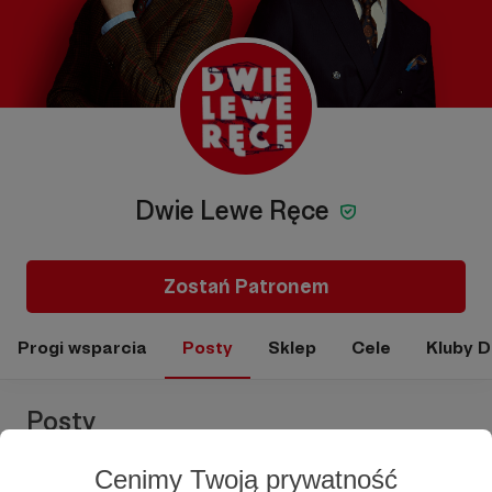
Dwie Lewe Ręce
Zostań Patronem
Progi wsparcia
Posty
Sklep
Cele
Kluby 
Posty
Cenimy Twoją prywatność
ROCZNIK