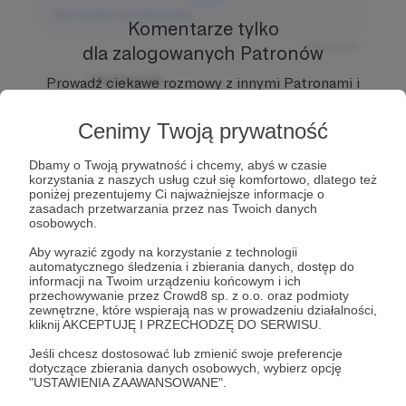
Komentarz użytkownika
Komentarze tylko
Odpowiedz
dla zalogowanych Patronów
Użytkownik
Prowadź ciekawe rozmowy z innymi Patronami i
3 dni temu
Autorem.
Dołącz do Patronów już teraz i odblokuj
dostęp!
Cenimy Twoją prywatność
Komentarz użytkownika
Zostań Patronem
Dbamy o Twoją prywatność i chcemy, abyś w czasie
Odpowiedz
korzystania z naszych usług czuł się komfortowo, dlatego też
poniżej prezentujemy Ci najważniejsze informacje o
Użytkownik
zasadach przetwarzania przez nas Twoich danych
3 dni temu
osobowych.
Aby wyrazić zgody na korzystanie z technologii
Komentarz użytkownika
automatycznego śledzenia i zbierania danych, dostęp do
informacji na Twoim urządzeniu końcowym i ich
przechowywanie przez Crowd8 sp. z o.o. oraz podmioty
Odpowiedz
zewnętrzne, które wspierają nas w prowadzeniu działalności,
kliknij AKCEPTUJĘ I PRZECHODZĘ DO SERWISU.
Jeśli chcesz dostosować lub zmienić swoje preferencje
dotyczące zbierania danych osobowych, wybierz opcję
"USTAWIENIA ZAAWANSOWANE".