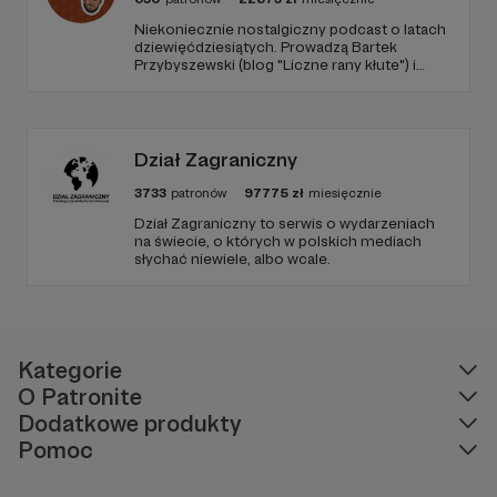
Niekoniecznie nostalgiczny podcast o latach
dziewięćdziesiątych. Prowadzą Bartek
Przybyszewski (blog "Liczne rany kłute") i
Mateusz Witkowski (Popmoderna.pl, blog
"Popland"). Wizuale i muzyka: Michał
Kozikowski. Obróbka audio: Krzysztof
Tubilewicz. Zdjęcia: Aleksandra Nowak. Czyta:
Tadeusz Drozda.
Dział Zagraniczny
3733
patronów
97775
zł
miesięcznie
Dział Zagraniczny to serwis o wydarzeniach
na świecie, o których w polskich mediach
słychać niewiele, albo wcale.
Kategorie
O Patronite
Dodatkowe produkty
Pomoc