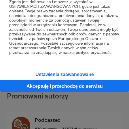
Zgoda jest dobrowolna i możesz ją wycofać w
USTAWIENIACH ZAAWANSOWANYCH, gdzie jest także
opisane Twoje prawo żądania dostępu, sprostowania,
usunięcia lub ograniczenia przetwarzania danych, a także w
dowolnym momencie za pomocą ustawień Twojej
Dołącz do grona Patronów!
przeglądarki w urządzeniu końcowym. Pamiętaj, że w
zależności od Twoich ustawień, Twoje dane będą mogły być
przekazywane do zewnętrznych odbiorców danych z państw
trzecich tj. z państw spoza Europejskiego Obszaru
Wesprzyj działalność Autora
Dobranocka dla
Gospodarczego. Pozostałe szczegółowe informacje na
rodziców
już teraz!
temat przetwarzania Twoich danych w tym celów
przetwarzania znajdują się w naszej polityce prywatności.
Zostań Patronem
Ustawienia zaawansowane
Akceptuję i przechodzę do serwisu
Promowani autorzy
Podcastex
630
patronów
22873
zł
miesięcznie