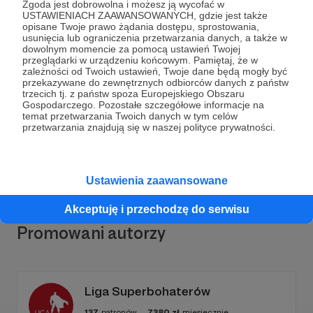
Zgoda jest dobrowolna i możesz ją wycofać w
USTAWIENIACH ZAAWANSOWANYCH, gdzie jest także
opisane Twoje prawo żądania dostępu, sprostowania,
usunięcia lub ograniczenia przetwarzania danych, a także w
dowolnym momencie za pomocą ustawień Twojej
Dołącz do grona Patronów!
przeglądarki w urządzeniu końcowym. Pamiętaj, że w
zależności od Twoich ustawień, Twoje dane będą mogły być
przekazywane do zewnętrznych odbiorców danych z państw
trzecich tj. z państw spoza Europejskiego Obszaru
Wesprzyj działalność Autora
FUNDACJA DOBRO SIĘ
Gospodarczego. Pozostałe szczegółowe informacje na
NIESIE
już teraz!
temat przetwarzania Twoich danych w tym celów
przetwarzania znajdują się w naszej polityce prywatności.
Zostań Patronem
Ustawienia zaawansowane
Akceptuję i przechodzę do serwisu
Promowani autorzy
Liga Superbohaterów
137
patronów
7380
zł
miesięcznie