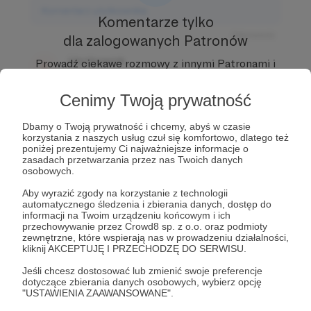
Komentarz użytkownika
Komentarze tylko
Odpowiedz
dla zalogowanych Patronów
Użytkownik
Prowadź ciekawe rozmowy z innymi Patronami i
3 dni temu
Autorem.
Dołącz do Patronów już teraz i odblokuj
dostęp!
Cenimy Twoją prywatność
Komentarz użytkownika
Zostań Patronem
Dbamy o Twoją prywatność i chcemy, abyś w czasie
Odpowiedz
korzystania z naszych usług czuł się komfortowo, dlatego też
poniżej prezentujemy Ci najważniejsze informacje o
Użytkownik
zasadach przetwarzania przez nas Twoich danych
3 dni temu
osobowych.
Aby wyrazić zgody na korzystanie z technologii
Komentarz użytkownika
automatycznego śledzenia i zbierania danych, dostęp do
informacji na Twoim urządzeniu końcowym i ich
przechowywanie przez Crowd8 sp. z o.o. oraz podmioty
Odpowiedz
zewnętrzne, które wspierają nas w prowadzeniu działalności,
kliknij AKCEPTUJĘ I PRZECHODZĘ DO SERWISU.
Jeśli chcesz dostosować lub zmienić swoje preferencje
dotyczące zbierania danych osobowych, wybierz opcję
"USTAWIENIA ZAAWANSOWANE".