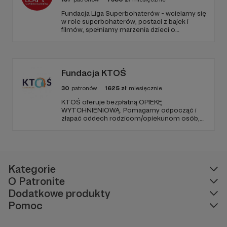
Fundacja Liga Superbohaterów - wcielamy się
w role superbohaterów, postaci z bajek i
filmów, spełniamy marzenia dzieci o
spotkaniu ulubionej postaci, poprzez
odwiedziny w szpitalach, hospicjach, oraz
terminalnie chorych dzieci w ich domach.
Naszą misją jest niesienie uśmiechu.
Fundacja KTOŚ
30
patronów
1625
zł
miesięcznie
KTOŚ oferuje bezpłatną OPIEKĘ
WYTCHNIENIOWĄ. Pomagamy odpocząć i
złapać oddech rodzicom/opiekunom osób,
które (ze względu na chorobę czy
niepełnosprawność) nie są w stanie
funkcjonować samodzielnie.
Kategorie
O Patronite
Dodatkowe produkty
Pomoc