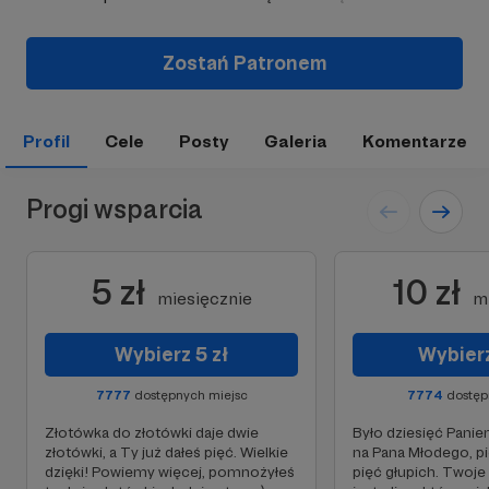
Zostań Patronem
Profil
Cele
Posty
Galeria
Komentarze
Progi wsparcia
5 zł
10 zł
miesięcznie
m
Wybierz 5 zł
Wybierz
7777
dostępnych miejsc
7774
dostęp
Złotówka do złotówki daje dwie
Było dziesięć Pani
złotówki, a Ty już dałeś pięć. Wielkie
na Pana Młodego, p
dzięki! Powiemy więcej, pomnożyłeś
pięć głupich. Twoje