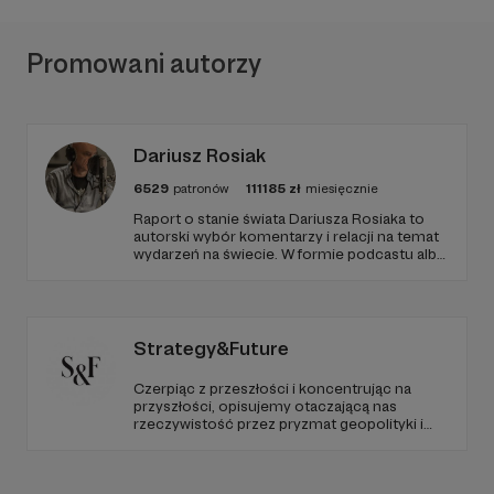
Promowani autorzy
Dariusz Rosiak
6529
patronów
111185
zł
miesięcznie
Raport o stanie świata Dariusza Rosiaka to
autorski wybór komentarzy i relacji na temat
wydarzeń na świecie. W formie podcastu albo
programów na żywo z różnych miejsc na
ziemi.
Strategy&Future
Czerpiąc z przeszłości i koncentrując na
przyszłości, opisujemy otaczającą nas
rzeczywistość przez pryzmat geopolityki i
geostrategii. Naszym celem jest uczynienie
ze Strategy&Future kluczowego źródła myśli
geopolitycznej w Polsce i w Europie.