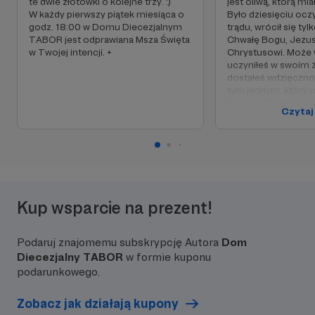
te dwie złotówki o kolejne trzy. :)
jest oliwą, którą mia
W każdy pierwszy piątek miesiąca o
Było dziesięciu oc
godz. 18:00 w Domu Diecezjalnym
trądu, wrócił się tyl
TABOR jest odprawiana Msza Święta
Chwałę Bogu, Jezu
w Twojej intencji. +
Chrystusowi. Może 
uczyniłeś w swoim ż
dostałeś wdzięczno
tym jednym, który 
Bogu za Twoje dobr
Czytaj
pierwszy piątek mie
18:00 w Domu Die
jest odprawiana Ms
Twojej intencji. +
Kup wsparcie na prezent!
Podaruj znajomemu subskrypcję Autora
Dom
Diecezjalny TABOR
w formie kuponu
podarunkowego.
Zobacz jak działają kupony