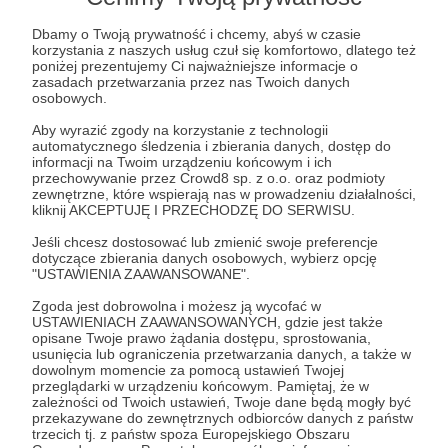
Roman Kluska, Arkadio, Tau, ks. Rafał
Dbamy o Twoją prywatność i chcemy, abyś w czasie
Jarosiewicz, o. Józef Witko OFM, ks. Marian
korzystania z naszych usług czuł się komfortowo, dlatego też
Rajchel, ks. Dominik Chmielewski SDB, Marcin
poniżej prezentujemy Ci najważniejsze informacje o
Jakimowicz, Leszek Dokowicz.
zasadach przetwarzania przez nas Twoich danych
Rozwiń opis
osobowych.
Aby wyrazić zgody na korzystanie z technologii
automatycznego śledzenia i zbierania danych, dostęp do
informacji na Twoim urządzeniu końcowym i ich
Cele
przechowywanie przez Crowd8 sp. z o.o. oraz podmioty
zewnętrzne, które wspierają nas w prowadzeniu działalności,
kliknij AKCEPTUJĘ I PRZECHODZĘ DO SERWISU.
Jeśli chcesz dostosować lub zmienić swoje preferencje
Cel pierwszy
Cel drugi
dotyczące zbierania danych osobowych, wybierz opcję
"USTAWIENIA ZAAWANSOWANE".
23 137 zł
38 13
45 000 zł
60 000 zł
brakuje
braku
Zgoda jest dobrowolna i możesz ją wycofać w
USTAWIENIACH ZAAWANSOWANYCH, gdzie jest także
opisane Twoje prawo żądania dostępu, sprostowania,
48%
36%
usunięcia lub ograniczenia przetwarzania danych, a także w
dowolnym momencie za pomocą ustawień Twojej
Pierwszym naszym celem jest
Drugim naszym cele
przeglądarki w urządzeniu końcowym. Pamiętaj, że w
organizowanie rekolekcji on-line, jak
potrzebne do regul
zależności od Twoich ustawień, Twoje dane będą mogły być
i na żywo, rekolekcji
funkcjonowania nasz
przekazywane do zewnętrznych odbiorców danych z państw
różnotematycznych, przy tym
czyli wynagrodzenia
trzecich tj. z państw spoza Europejskiego Obszaru