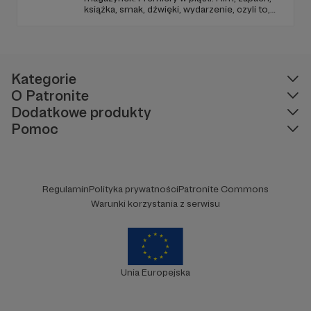
książka, smak, dźwięki, wydarzenie, czyli to,
co wzbudza we mnie emocje i zostaje w
głowie pod koniec dnia. Ubarwiony dźwiękami
jak w radiowym teatrze, pomysł na to, jak
ogarnąć rzeczywistość.
Kategorie
O Patronite
Dodatkowe produkty
Pomoc
Regulamin
Polityka prywatności
Patronite Commons
Warunki korzystania z serwisu
Unia Europejska