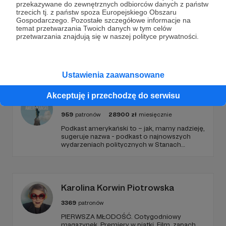
Nie ukrywam, byłem mega
usatysfakcjonowany
przekazywane do zewnętrznych odbiorców danych z państw
Rozwiń opis
i szczęśliwy
trzecich tj. z państw spoza Europejskiego Obszaru
, bo się udało! W tamtym momencie
Gospodarczego. Pozostałe szczegółowe informacje na
udowodniłem przede wszystkim sobie, że jestem
temat przetwarzania Twoich danych w tym celów
zdolny do "wielkich" rzeczy. Tak to przerodziło się
przetwarzania znajdują się w naszej polityce prywatności.
w pasję i obecnie przygotowuję się do
Maratonu
Promowani autorzy
Warszawskiego
– 30.09.2018.
Ustawienia zaawansowane
Akceptuję i przechodzę do serwisu
Podkast amerykański
959
patronów
28900
zł
miesięcznie
Podkast amerykański to – jak, mamy nadzieję,
sugeruje nazwa - podkast o najnowszych
wydarzeniach politycznych w Stanach
Zjednoczonych, ale także szerszych
zjawiskach społecznych i kulturowych.
Karolina Korwin Piotrowska
3369
patronów
PIERWSZA MŁODOŚĆ. Cotygodniowy
magazynek. Premiery w piątki. Film, zapach,