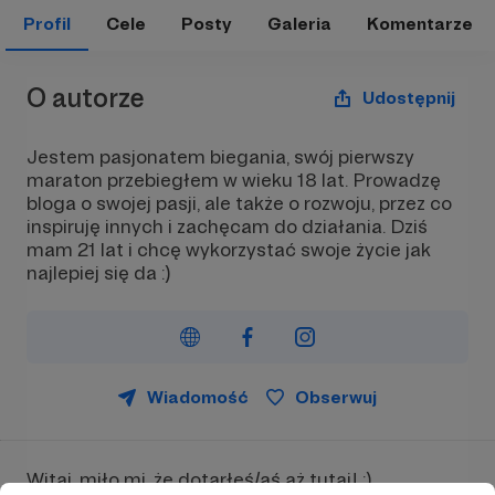
Profil
Cele
Posty
Galeria
Komentarze
O autorze
Udostępnij
Jestem pasjonatem biegania, swój pierwszy
maraton przebiegłem w wieku 18 lat. Prowadzę
bloga o swojej pasji, ale także o rozwoju, przez co
inspiruję innych i zachęcam do działania. Dziś
mam 21 lat i chcę wykorzystać swoje życie jak
najlepiej się da :)
Wiadomość
Obserwuj
Witaj, miło mi, że dotarłeś/aś aż tutaj! :)