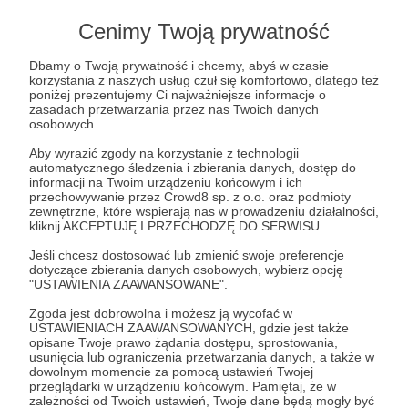
Nazywam się
Dominik
, mam 21 lat.
Cenimy Twoją prywatność
Swoją przygodę z bieganiem rozpocząłem już
Dbamy o Twoją prywatność i chcemy, abyś w czasie
ponad 4 lata temu. Na początku robiłem to
korzystania z naszych usług czuł się komfortowo, dlatego też
głównie dla zdrowia, by zrzucić kilka kilogramów i
poniżej prezentujemy Ci najważniejsze informacje o
utrzymywać dobrą kondycję fizyczną. W pewnym
zasadach przetwarzania przez nas Twoich danych
osobowych.
momencie coś mnie podkusiło do wzięcia udziału
w półmaratonie. Było wiele wątpliwości np "czy
Aby wyrazić zgody na korzystanie z technologii
dam radę?", "czy to dla mnie?", "czy to
automatycznego śledzenia i zbierania danych, dostęp do
informacji na Twoim urządzeniu końcowym i ich
bezpieczne?".. sami rozumiecie.
przechowywanie przez Crowd8 sp. z o.o. oraz podmioty
zewnętrzne, które wspierają nas w prowadzeniu działalności,
Pomimo to zdecydowałem się po prostu
kliknij AKCEPTUJĘ I PRZECHODZĘ DO SERWISU.
wystartować na zasadzie "
zobaczymy, co się
Jeśli chcesz dostosować lub zmienić swoje preferencje
stanie
", oczywiście uprzednio się przygotowując.
dotyczące zbierania danych osobowych, wybierz opcję
Bieg ukończyłem z czasem 1:43:20, a odbył się w
"USTAWIENIA ZAAWANSOWANE".
Krasnymstawie, na Chmielakach. Wiadomo, po
Zgoda jest dobrowolna i możesz ją wycofać w
tym wszystko mnie bolało.. nogi, stopy, plecy,
USTAWIENIACH ZAAWANSOWANYCH, gdzie jest także
głowa. Wtedy nie pomyślałbym, że tak to
opisane Twoje prawo żądania dostępu, sprostowania,
wszystko się potoczy, bo.. niespełna pół roku
usunięcia lub ograniczenia przetwarzania danych, a także w
dowolnym momencie za pomocą ustawień Twojej
później startowałem w moim
przeglądarki w urządzeniu końcowym. Pamiętaj, że w
pierwszym
MARATONIE
, w Maratonie Lubelskim.
zależności od Twoich ustawień, Twoje dane będą mogły być