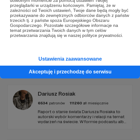
dowolnym momencie za pomocą ustawień Twojej
przeglądarki w urządzeniu końcowym. Pamiętaj, że w
Dużo antropomorficznych postaci na raz. Dla Patronów.
zależności od Twoich ustawień, Twoje dane będą mogły być
przekazywane do zewnętrznych odbiorców danych z państw
rpg
dcc
dungeon crawl classics
+3
trzecich tj. z państw spoza Europejskiego Obszaru
Gospodarczego. Pozostałe szczegółowe informacje na
temat przetwarzania Twoich danych w tym celów
przetwarzania znajdują się w naszej polityce prywatności.
Ustawienia zaawansowane
Promowani autorzy
Akceptuję i przechodzę do serwisu
Dariusz Rosiak
6534
patronów
111260
zł
miesięcznie
Raport o stanie świata Dariusza Rosiaka to
autorski wybór komentarzy i relacji na temat
wydarzeń na świecie. W formie podcastu albo
programów na żywo z różnych miejsc na
ziemi.