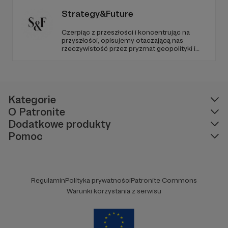
Strategy&Future
Czerpiąc z przeszłości i koncentrując na
przyszłości, opisujemy otaczającą nas
rzeczywistość przez pryzmat geopolityki i
geostrategii. Naszym celem jest uczynienie
ze Strategy&Future kluczowego źródła myśli
geopolitycznej w Polsce i w Europie.
Kategorie
O Patronite
Dodatkowe produkty
Pomoc
Regulamin
Polityka prywatności
Patronite Commons
Warunki korzystania z serwisu