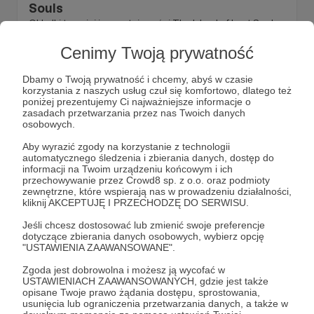
Souls
Okładki trzeciej i czwartej części The Island of Lost Souls.
Od kuchni. Dla wszystkich!
Cenimy Twoją prywatność
dungeon crawl classics
dan steeby
bronx beasts
Dbamy o Twoją prywatność i chcemy, abyś w czasie
+5
korzystania z naszych usług czuł się komfortowo, dlatego też
poniżej prezentujemy Ci najważniejsze informacje o
zasadach przetwarzania przez nas Twoich danych
osobowych.
Aby wyrazić zgody na korzystanie z technologii
automatycznego śledzenia i zbierania danych, dostęp do
informacji na Twoim urządzeniu końcowym i ich
przechowywanie przez Crowd8 sp. z o.o. oraz podmioty
zewnętrzne, które wspierają nas w prowadzeniu działalności,
kliknij AKCEPTUJĘ I PRZECHODZĘ DO SERWISU.
Jeśli chcesz dostosować lub zmienić swoje preferencje
dotyczące zbierania danych osobowych, wybierz opcję
"USTAWIENIA ZAAWANSOWANE".
Zgoda jest dobrowolna i możesz ją wycofać w
USTAWIENIACH ZAAWANSOWANYCH, gdzie jest także
17.09.2021
Komentarze: 4
●
opisane Twoje prawo żądania dostępu, sprostowania,
usunięcia lub ograniczenia przetwarzania danych, a także w
149. Przedpremierowo #55