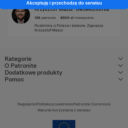
Akceptuję i przechodzę do serwisu
Krzysztof Mazur. Geoekonomia
135
patronów
8300
zł
miesięcznie
Rozkminy o Polsce i świecie. Zaprasza
Krzysztof Mazur.
Kategorie
O Patronite
Dodatkowe produkty
Pomoc
Regulamin
Polityka prywatności
Patronite Commons
Warunki korzystania z serwisu