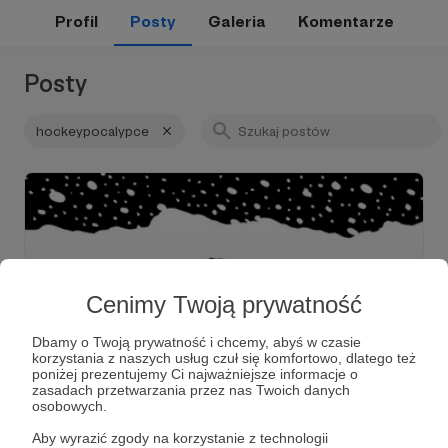
Profil
Posty
Galeria
Komentarze
Posty
hockeypocalypce
Cenimy Twoją prywatność
Dbamy o Twoją prywatność i chcemy, abyś w czasie
korzystania z naszych usług czuł się komfortowo, dlatego też
poniżej prezentujemy Ci najważniejsze informacje o
zasadach przetwarzania przez nas Twoich danych
25.09.2021
Komentarze: 1
●
osobowych.
152. Przedpremierowo #57
Aby wyrazić zgody na korzystanie z technologii