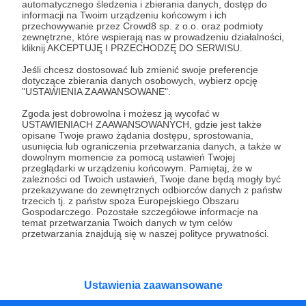
automatycznego śledzenia i zbierania danych, dostęp do
Nadciąga hokejowa apokalipsa, czyli HOKEJPOKALIPSA.
informacji na Twoim urządzeniu końcowym i ich
Dla Patronów.
przechowywanie przez Crowd8 sp. z o.o. oraz podmioty
zewnętrzne, które wspierają nas w prowadzeniu działalności,
hockeypocalypce
jeff martin
komiks
+2
kliknij AKCEPTUJĘ I PRZECHODZĘ DO SERWISU.
Jeśli chcesz dostosować lub zmienić swoje preferencje
dotyczące zbierania danych osobowych, wybierz opcję
"USTAWIENIA ZAAWANSOWANE".
Zgoda jest dobrowolna i możesz ją wycofać w
USTAWIENIACH ZAAWANSOWANYCH, gdzie jest także
opisane Twoje prawo żądania dostępu, sprostowania,
usunięcia lub ograniczenia przetwarzania danych, a także w
Promowani autorzy
dowolnym momencie za pomocą ustawień Twojej
przeglądarki w urządzeniu końcowym. Pamiętaj, że w
zależności od Twoich ustawień, Twoje dane będą mogły być
przekazywane do zewnętrznych odbiorców danych z państw
trzecich tj. z państw spoza Europejskiego Obszaru
Paryżewo
Gospodarczego. Pozostałe szczegółowe informacje na
temat przetwarzania Twoich danych w tym celów
128
patronów
4105
zł
miesięcznie
przetwarzania znajdują się w naszej polityce prywatności.
PARYŻEWO to jednoosobowy projekt
prowadzony przez Gabrielę Lisowską. Piszę
teksty o tematyce historyczno-kulturalnej i
społecznej, tworzę dwa podcasty –
Ustawienia zaawansowane
PARYŻEWO i TW: LISOWSKA oraz regularnie
publikuję treści na Instagramie.