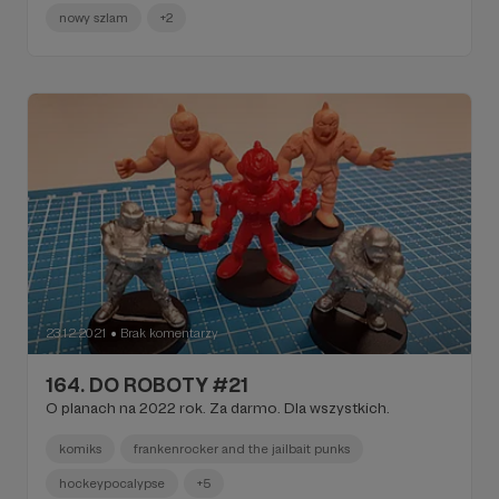
nowy szlam
+2
23.12.2021
Brak komentarzy
●
164. DO ROBOTY #21
O planach na 2022 rok. Za darmo. Dla wszystkich.
komiks
frankenrocker and the jailbait punks
hockeypocalypse
+5