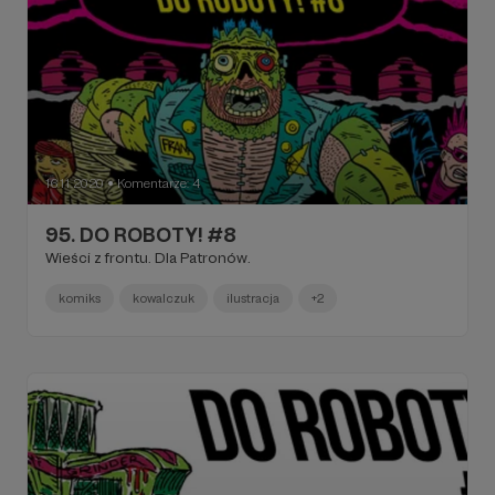
16.11.2020
Komentarze: 4
●
95. DO ROBOTY! #8
Wieści z frontu. Dla Patronów.
komiks
kowalczuk
ilustracja
+2