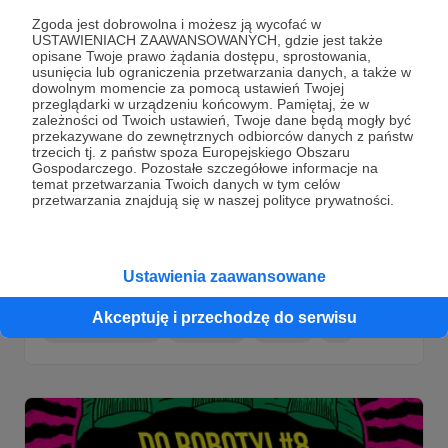
Zgoda jest dobrowolna i możesz ją wycofać w
USTAWIENIACH ZAAWANSOWANYCH, gdzie jest także
opisane Twoje prawo żądania dostępu, sprostowania,
usunięcia lub ograniczenia przetwarzania danych, a także w
dowolnym momencie za pomocą ustawień Twojej
przeglądarki w urządzeniu końcowym. Pamiętaj, że w
zależności od Twoich ustawień, Twoje dane będą mogły być
przekazywane do zewnętrznych odbiorców danych z państw
trzecich tj. z państw spoza Europejskiego Obszaru
Gospodarczego. Pozostałe szczegółowe informacje na
temat przetwarzania Twoich danych w tym celów
przetwarzania znajdują się w naszej polityce prywatności.
25.09.2021
Komentarze: 1
●
152. Przedpremierowo #57
Ustawienia zaawansowane
Nadciąga hokejowa apokalipsa, czyli HOKEJPOKALIPSA.
Dla Patronów.
Akceptuję i przechodzę do serwisu
hockeypocalypce
jeff martin
komiks
+2