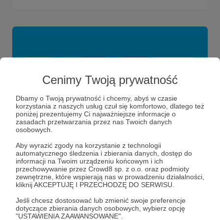
Cenimy Twoją prywatność
Dbamy o Twoją prywatność i chcemy, abyś w czasie
korzystania z naszych usług czuł się komfortowo, dlatego też
poniżej prezentujemy Ci najważniejsze informacje o
zasadach przetwarzania przez nas Twoich danych
osobowych.
04.10.2021
Komentarze: 1
●
Aby wyrazić zgody na korzystanie z technologii
automatycznego śledzenia i zbierania danych, dostęp do
153. DO ROBOTY #19
informacji na Twoim urządzeniu końcowym i ich
Raport. Za darmo. Dla wszystkich!
przechowywanie przez Crowd8 sp. z o.o. oraz podmioty
zewnętrzne, które wspierają nas w prowadzeniu działalności,
komiks
rumia comic con
rourke
+3
kliknij AKCEPTUJĘ I PRZECHODZĘ DO SERWISU.
Jeśli chcesz dostosować lub zmienić swoje preferencje
dotyczące zbierania danych osobowych, wybierz opcję
"USTAWIENIA ZAAWANSOWANE".