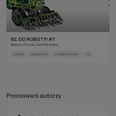
05.10.2020
Komentarze: 2
●
82. DO ROBOTY! #7
Wieści z frontu. Dla Patronów.
komiks
garageland
mutagen krackle
+4
Promowani autorzy