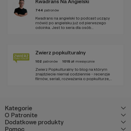
Kwadrans Na Angielski
744
patronów
Kwadrans na angielski to podcast uczący
mówić po angielsku już od pierwszego
odcinka. Jest to seria dla osób
początkujących, którzy chcą przełamać
barierę przed mówieniem w języku obcym,
odświeżyć sobie angielski, albo... nauczyć się
go po raz pierwszy. Spodziewajcie się
nowego odcinka co czwartek.
Zwierz popkulturalny
102
patronów
1015
zł
miesięcznie
Zwierz Popkulturalny to blog na którym
znajdziecie niemal codziennie - recenzje
filmów, seriali, rozważania o popkulturze,
biografie aktorów i wiele innych kulturalnych
treści. Blog został założony w 2009 roku i od
tego czasu tworzę wokół niego społeczność
ludzi, którzy lubią kulturę.
Kategorie
O Patronite
Dodatkowe produkty
Pomoc