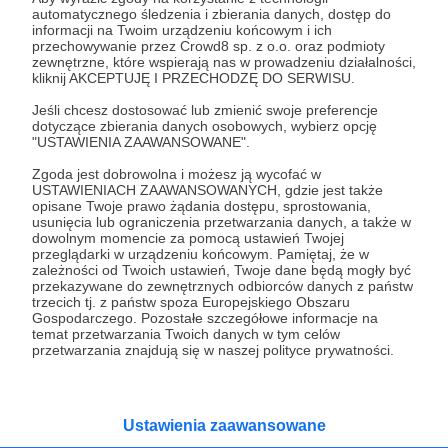
Atomowy Łokieć! Projekt koszulki od kuchni. Dla
automatycznego śledzenia i zbierania danych, dostęp do
Patronów.
informacji na Twoim urządzeniu końcowym i ich
przechowywanie przez Crowd8 sp. z o.o. oraz podmioty
zewnętrzne, które wspierają nas w prowadzeniu działalności,
atomic elbow
ilustracja
macho man
+4
kliknij AKCEPTUJĘ I PRZECHODZĘ DO SERWISU.
Jeśli chcesz dostosować lub zmienić swoje preferencje
dotyczące zbierania danych osobowych, wybierz opcję
"USTAWIENIA ZAAWANSOWANE".
Zgoda jest dobrowolna i możesz ją wycofać w
USTAWIENIACH ZAAWANSOWANYCH, gdzie jest także
opisane Twoje prawo żądania dostępu, sprostowania,
Promowani autorzy
usunięcia lub ograniczenia przetwarzania danych, a także w
dowolnym momencie za pomocą ustawień Twojej
przeglądarki w urządzeniu końcowym. Pamiętaj, że w
zależności od Twoich ustawień, Twoje dane będą mogły być
przekazywane do zewnętrznych odbiorców danych z państw
trzecich tj. z państw spoza Europejskiego Obszaru
Radio Nowy Świat
Gospodarczego. Pozostałe szczegółowe informacje na
temat przetwarzania Twoich danych w tym celów
30608
patronów
780592
zł
miesięcznie
przetwarzania znajdują się w naszej polityce prywatności.
Radio Nowy Świat to pierwszy na tak dużą
skalę projekt medialny w Polsce. Jesteśmy
razem z Wami, żeby trzymać wspólnie pion i
poziom. Jeśli chcesz nam w tym pomóc -
Ustawienia zaawansowane
zapraszamy, miejsca nie zabraknie. :)