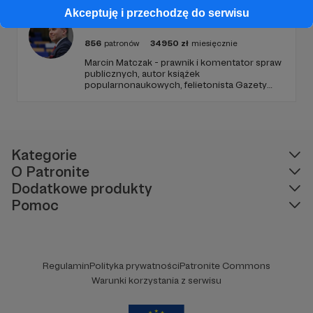
Akceptuję i przechodzę do serwisu
Profesor Matczak
856
patronów
34950
zł
miesięcznie
Marcin Matczak - prawnik i komentator spraw
publicznych, autor książek
popularnonaukowych, felietonista Gazety
Wyborczej, autor podkastów i filmów
edukacyjnych. Mówi jasno o prawie, filozofii i
języku. Promuje umiarkowanie w życiu
publicznym, walczy z plemiennością i
bańkami informacyjnymi.
Kategorie
O Patronite
Dodatkowe produkty
Pomoc
Regulamin
Polityka prywatności
Patronite Commons
Warunki korzystania z serwisu