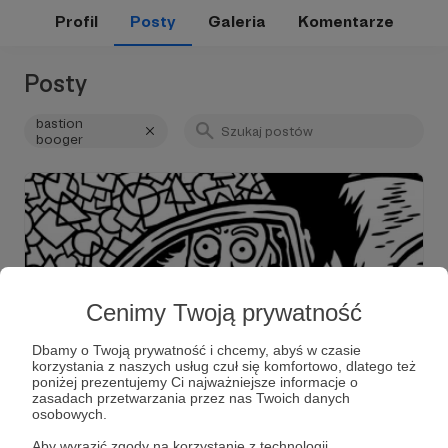
Profil
Posty
Galeria
Komentarze
Posty
bastion
booger
Cenimy Twoją prywatność
Dbamy o Twoją prywatność i chcemy, abyś w czasie
korzystania z naszych usług czuł się komfortowo, dlatego też
poniżej prezentujemy Ci najważniejsze informacje o
26.04.2023
Brak komentarzy
●
zasadach przetwarzania przez nas Twoich danych
osobowych.
231. Od kuchni #34: Atomic Elbow t-shirt!
Aby wyrazić zgody na korzystanie z technologii