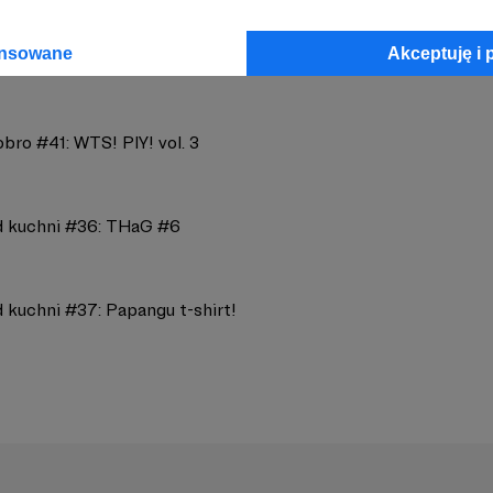
ansowane
Akceptuję i 
bro #41: WTS! PIY! vol. 3
d kuchni #36: THaG #6
 kuchni #37: Papangu t-shirt!