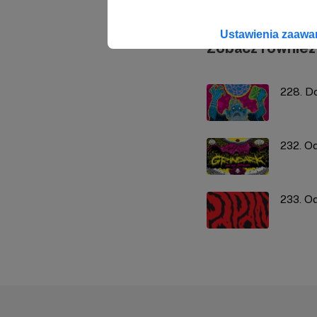
Ustawienia zaaw
Zobacz również
228. Do
232. O
233. Od