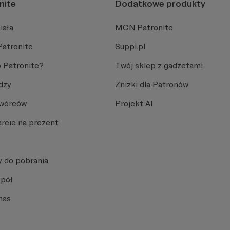
nite
Dodatkowe produkty
iała
MCN Patronite
Patronite
Suppi.pl
 Patronite?
Twój sklep z gadżetami
dzy
Zniżki dla Patronów
Twórców
Projekt AI
rcie na prezent
y do pobrania
spół
nas