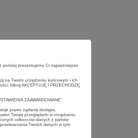
ż poniżej prezentujemy Ci najważniejsze
acji na Twoim urządzeniu końcowym i ich
restling jest prawdziwy
alności, kliknij AKCEPTUJĘ I PRZECHODZĘ
cję "USTAWIENIA ZAAWANSOWANE".
oje prawo żądania dostępu,
wień Twojej przeglądarki w urządzeniu
trznych odbiorców danych z państw
 przetwarzania Twoich danych w tym
profil autora