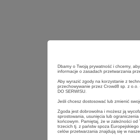
Dbamy o Twoją prywatność i chcemy, abyś 
informacje o zasadach przetwarzania pr
Aby wyrazić zgody na korzystanie z techn
atomic elbow
ilustrac
przechowywanie przez Crowd8 sp. z o.o.
DO SERWISU.
Udostępnij
Jeśli chcesz dostosować lub zmienić sw
Zgoda jest dobrowolna i możesz ją wyc
sprostowania, usunięcia lub ograniczeni
końcowym. Pamiętaj, że w zależności od
trzecich tj. z państw spoza Europejskie
Łukasz
celów przetwarzania znajdują się w naszej