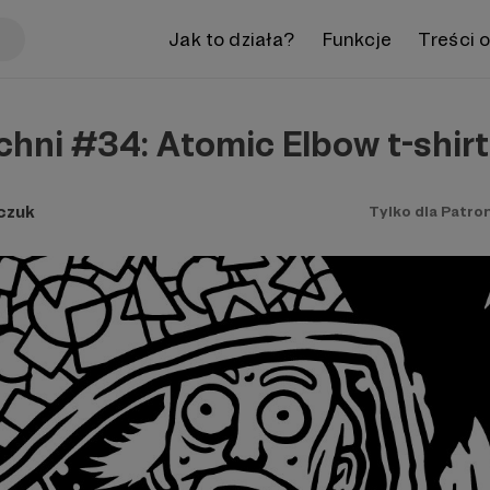
Jak to działa?
Funkcje
Treści 
chni #34: Atomic Elbow t-shirt
czuk
Tylko dla Patro