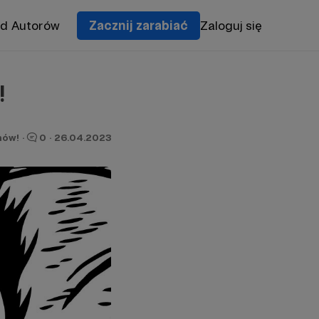
od Autorów
Zacznij zarabiać
Zaloguj się
!
nów!
·
0
·
26.04.2023