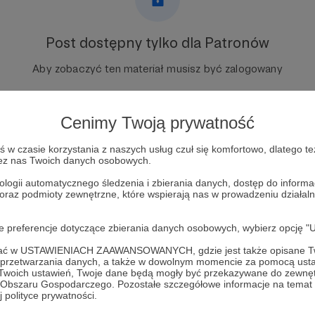
Post dostępny tylko dla Patronów
Aby zobaczyć ten materiał musisz być zalogowany
Zostań Patronem
Cenimy Twoją prywatność
Zaloguj się
w czasie korzystania z naszych usług czuł się komfortowo, dlatego te
zez nas Twoich danych osobowych.
ologii automatycznego śledzenia i zbierania danych, dostęp do inform
ja
macho man
hulk hogan
bastion booger
wrestling
tylko w
 oraz podmioty zewnętrzne, które wspierają nas w prowadzeniu dział
oje preferencje dotyczące zbierania danych osobowych, wybierz op
ofać w USTAWIENIACH ZAAWANSOWANYCH, gdzie jest także opisane Tw
a przetwarzania danych, a także w dowolnym momencie za pomocą usta
 Twoich ustawień, Twoje dane będą mogły być przekazywane do zewnę
go Obszaru Gospodarczego. Pozostałe szczegółowe informacje na temat
 Kowalczuk
Zobacz 
 polityce prywatności.