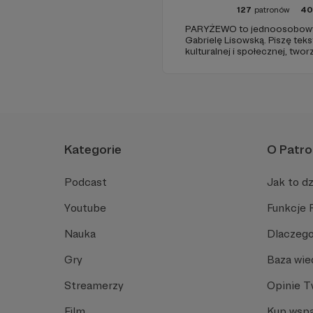
127
patronów
40
PARYŻEWO to jednoosobowy 
Gabrielę Lisowską. Piszę tek
kulturalnej i społecznej, two
PARYŻEWO i TW: LISOWSKA or
treści na Instagramie.
Kategorie
O Patro
Podcast
Jak to dz
Youtube
Funkcje 
Nauka
Dlaczego
Gry
Baza wie
Streamerzy
Opinie 
Film
Kup wspa