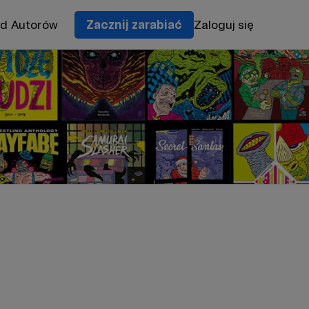
od Autorów
Zacznij zarabiać
Zaloguj się