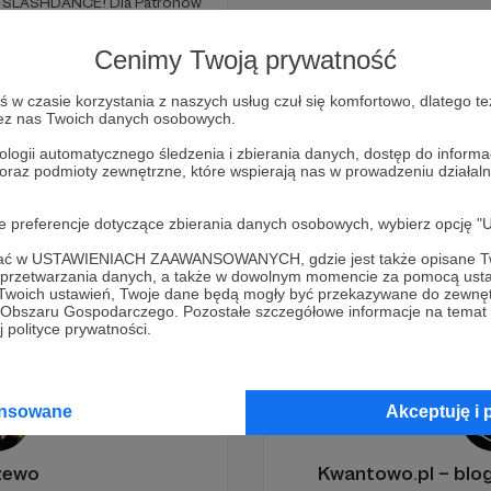
na SLASHDANCE! Dla Patronów
Cenimy Twoją prywatność
+5
w czasie korzystania z naszych usług czuł się komfortowo, dlatego te
zez nas Twoich danych osobowych.
ologii automatycznego śledzenia i zbierania danych, dostęp do inform
« Poprzednie
 oraz podmioty zewnętrzne, które wspierają nas w prowadzeniu dział
oje preferencje dotyczące zbierania danych osobowych, wybierz op
ofać w USTAWIENIACH ZAAWANSOWANYCH, gdzie jest także opisane Tw
a przetwarzania danych, a także w dowolnym momencie za pomocą usta
 Twoich ustawień, Twoje dane będą mogły być przekazywane do zewnę
go Obszaru Gospodarczego. Pozostałe szczegółowe informacje na temat
 polityce prywatności.
ansowane
Akceptuję i 
żewo
Kwantowo.pl – bl