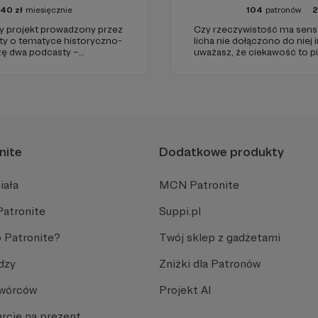
40
zł
miesięcznie
104
patronów
projekt prowadzony przez
Czy rzeczywistość ma sens? 
sty o tematyce historyczno-
licha nie dołączono do niej i
rzę dwa podcasty –
uważasz, że ciekawość to pi
az regularnie publikuję
(albo masz to gdzieś), istnie
nite
Dodatkowe produkty
iała
MCN Patronite
Patronite
Suppi.pl
 Patronite?
Twój sklep z gadżetami
dzy
Zniżki dla Patronów
Twórców
Projekt AI
rcie na prezent