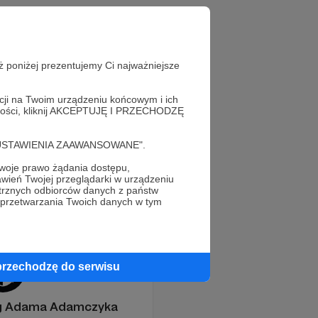
ż poniżej prezentujemy Ci najważniejsze
acji na Twoim urządzeniu końcowym i ich
alności, kliknij AKCEPTUJĘ I PRZECHODZĘ
cję "USTAWIENIA ZAAWANSOWANE".
oje prawo żądania dostępu,
wień Twojej przeglądarki w urządzeniu
trznych odbiorców danych z państw
 przetwarzania Twoich danych w tym
przechodzę do serwisu
og Adama Adamczyka