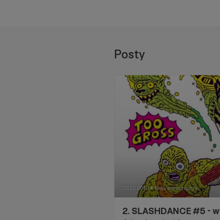
Posty
23.12.2019
Brak komentarzy
●
2. SLASHDANCE #5 - w