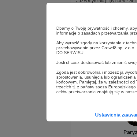
Już w styczniu piąty numer zi
6+.
komiks
slashdance
zin
Dbamy o Twoją prywatność i chcemy, abyś 
informacje o zasadach przetwarzania pr
Aby wyrazić zgody na korzystanie z techn
przechowywanie przez Crowd8 sp. z o.o.
DO SERWISU.
Jeśli chcesz dostosować lub zmienić sw
Zgoda jest dobrowolna i możesz ją wyc
sprostowania, usunięcia lub ograniczeni
Promowani autorzy
końcowym. Pamiętaj, że w zależności od
trzecich tj. z państw spoza Europejskie
celów przetwarzania znajdują się w naszej
Ustawienia zaaw
Pary