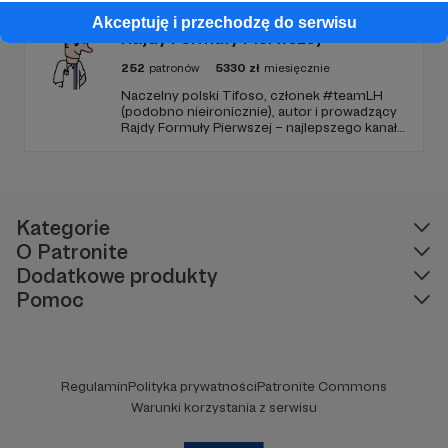
Akceptuję i przechodzę do serwisu
Rajdy Formuły Pierwszej
252
patronów
5330
zł
miesięcznie
Naczelny polski Tifoso, członek #teamLH
(podobno nieironicznie), autor i prowadzący
Rajdy Formuły Pierwszej – najlepszego kanału
YouTube o F1 w Polsce (potwierdzone
niezależnymi badaniami).
Kategorie
O Patronite
Dodatkowe produkty
Pomoc
Regulamin
Polityka prywatności
Patronite Commons
Warunki korzystania z serwisu