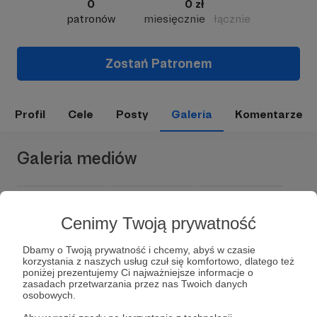
0
0 zł
patronów
miesięcznie
łącznie
Zostań Patronem
Profil
Cele
Posty
Galeria
Komentarze
Galeria mediów
Cenimy Twoją prywatność
Dbamy o Twoją prywatność i chcemy, abyś w czasie
korzystania z naszych usług czuł się komfortowo, dlatego też
poniżej prezentujemy Ci najważniejsze informacje o
zasadach przetwarzania przez nas Twoich danych
osobowych.
Dołącz do grona Patronów!