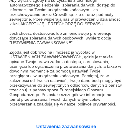
Aby wyrazić zgody na korzystanie z technologii
automatycznego śledzenia i zbierania danych, dostęp do
Wesprzyj działalność Autora
Etno Rozmówki -
informacji na Twoim urządzeniu końcowym i ich
przechowywanie przez Crowd8 sp. z o.o. oraz podmioty
podcast dla dzieci
już teraz!
zewnętrzne, które wspierają nas w prowadzeniu działalności,
kliknij AKCEPTUJĘ I PRZECHODZĘ DO SERWISU.
Jeśli chcesz dostosować lub zmienić swoje preferencje
Zostań Patronem
dotyczące zbierania danych osobowych, wybierz opcję
"USTAWIENIA ZAAWANSOWANE".
Zgoda jest dobrowolna i możesz ją wycofać w
USTAWIENIACH ZAAWANSOWANYCH, gdzie jest także
opisane Twoje prawo żądania dostępu, sprostowania,
Promowani autorzy
usunięcia lub ograniczenia przetwarzania danych, a także w
dowolnym momencie za pomocą ustawień Twojej
przeglądarki w urządzeniu końcowym. Pamiętaj, że w
zależności od Twoich ustawień, Twoje dane będą mogły być
przekazywane do zewnętrznych odbiorców danych z państw
trzecich tj. z państw spoza Europejskiego Obszaru
Marcin Majewski
Gospodarczego. Pozostałe szczegółowe informacje na
temat przetwarzania Twoich danych w tym celów
1306
patronów
przetwarzania znajdują się w naszej polityce prywatności.
Czy wiedza o Biblii i starożytnych tekstach
może być pasjonująca? Co łączy Sumerów,
Egipcjan i Hebrajczyków? Jak się mają Baal i
Amon-Ra do JAHWE?
Ustawienia zaawansowane