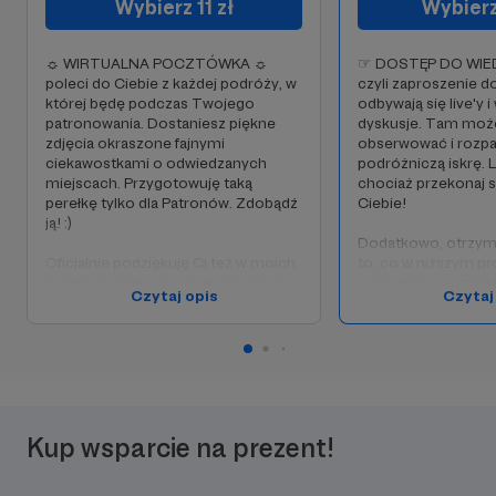
Wybierz 11 zł
Wybierz
☼ WIRTUALNA POCZTÓWKA ☼
☞ DOSTĘP DO WIE
poleci do Ciebie z każdej podróży, w
czyli zaproszenie d
której będę podczas Twojego
odbywają się live'y
patronowania. Dostaniesz piękne
dyskusje. Tam może
zdjęcia okraszone fajnymi
obserwować i rozpa
ciekawostkami o odwiedzanych
podróżniczą iskrę. L
miejscach. Przygotowuję taką
chociaż przekonaj si
perełkę tylko dla Patronów. Zdobądź
Ciebie!
ją! :)
Dodatkowo, otrzym
Oficjalnie podziękuję Ci też w moich
to, co w niższym pr
kanałach nadawczych, wspominając
* wirtualną pocztów
Czytaj opis
Czytaj
na liście wspierających mnie (super!)
* wpis na listę Patr
ludzi.
[po szczegółowy opi
wcześniejszego pr
Dziękuję! Maururu ♡
Dziękuję! Maururu 
Kup wsparcie na prezent!