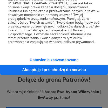
USTAWIENIACH ZAAWANSOWANYCH, gdzie jest także
opisane Twoje prawo żądania dostępu, sprostowania,
usunięcia lub ograniczenia przetwarzania danych, a także w
dowolnym momencie za pomocą ustawień Twojej
przeglądarki w urządzeniu końcowym. Pamiętaj, że w
zależności od Twoich ustawień, Twoje dane będą mogły być
przekazywane do zewnętrznych odbiorców danych z państw
Ahu Tongariki - platforma ceremonialna | Wyspa
trzecich tj. z państw spoza Europejskiego Obszaru
Rozwiń opis
Wielkanocna, Rapa Nui
Gospodarczego. Pozostałe szczegółowe informacje na
temat przetwarzania Twoich danych w tym celów
przetwarzania znajdują się w naszej polityce prywatności.
O posągach mówi cały świat, a ja stopniowo będę
dorzucać do tego coś więcej. Bo moje szczególne
Ustawienia zaawansowane
zainteresowania związane są z:
Akceptuję i przechodzę do serwisu
muzyką
kulturą
Dołącz do grona Patronów!
słowem
i symbolami
Wesprzyj działalność Autora
Ewa Ayana Wilczyńska |
Swoje prace badawcze rozpoczęłam w 2020 roku
EwAway
już teraz!
pod patronatem Ambasady RP w Santiago de
Chile i przy wsparciu Ambasady Chile w