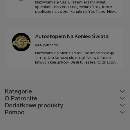
Nazywam się Cash. Przemierzam świat,
wysp mam wciąż do obskoczenia w tym temacie.
spełniam marzenia i nagrywam filmy, które
Pomożesz?
publikuję na swoim kanale na YouTube. Niby
tylko tyle a aż tyle :)
DZIĘKUJĘ! ♡
Autostopem Na Koniec Świata
345
patronów
Nazywam się Michał Pater i od lat podróżuję
tam, gdzie kończą się drogi. Nie wybieram
łatwych kierunków. Jeśli tu jesteś, to znaczy,
że szukasz czegoś więcej niż zwykłych
podróży.
Kategorie
O Patronite
Dodatkowe produkty
Pomoc