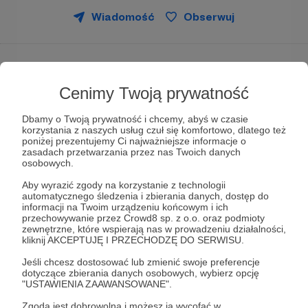
Wiadomość
Obserwuj
W POSZUKIWANIU ZAPOMNIANYCH SYMBOLI
Cenimy Twoją prywatność
Tak zatytułowałam swoje badania terenowe
wysp Trójkąta Polinezyjskiego. Bo fajnie, kiedy
Dbamy o Twoją prywatność i chcemy, abyś w czasie
coś ma jakiś tytuł i jednocześnie nieco
korzystania z naszych usług czuł się komfortowo, dlatego też
tajemniczą myśl przewodnią, prawda?
poniżej prezentujemy Ci najważniejsze informacje o
zasadach przetwarzania przez nas Twoich danych
Nie jest to przypadek, ponieważ ostatnio cała
osobowych.
moja uwaga skupiona jest wokół jednego z
Aby wyrazić zgody na korzystanie z technologii
najbardziej zagadkowych miejsc na ziemi - Wyspy
automatycznego śledzenia i zbierania danych, dostęp do
Wielkanocnej, czyli Rapa Nui. Kto nie kojarzy
informacji na Twoim urządzeniu końcowym i ich
przechowywanie przez Crowd8 sp. z o.o. oraz podmioty
wielkich posągów z kamienia, patrzących
zewnętrzne, które wspierają nas w prowadzeniu działalności,
niewzruszenie w dal? Skrywających ogrom
kliknij AKCEPTUJĘ I PRZECHODZĘ DO SERWISU.
niewymówionych odpowiedzi na kłębiące się
pytania naukowców, turystów, czy choćby
Jeśli chcesz dostosować lub zmienić swoje preferencje
dotyczące zbierania danych osobowych, wybierz opcję
dzisiejszych wyspiarzy?
"USTAWIENIA ZAAWANSOWANE".
Zgoda jest dobrowolna i możesz ją wycofać w