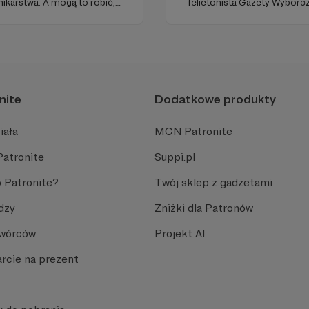
karstwa. A mogą to robić,
felietonista Gazety Wyborcz
ełni niezależne i… wolne!
edukacyjnych. Mówi jasno o pr
ości zależy dziś od Twojego
Promuje umiarkowanie w życ
plemiennością i bańkami in
nite
Dodatkowe produkty
iała
MCN Patronite
Patronite
Suppi.pl
 Patronite?
Twój sklep z gadżetami
dzy
Zniżki dla Patronów
Twórców
Projekt AI
rcie na prezent