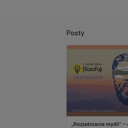
Posty
22.03.2022
Brak komentarzy
●
„Rozjaśnianie myśli” – 