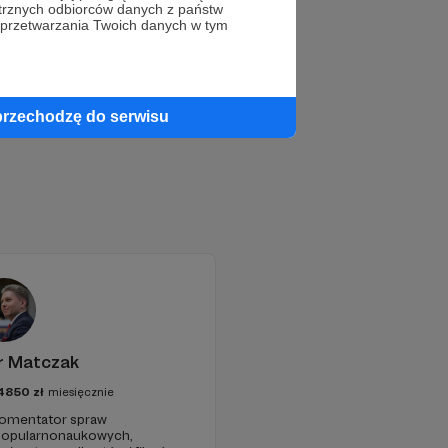
trznych odbiorców danych z państw
 przetwarzania Twoich danych w tym
przechodzę do serwisu
r Matczak
4850
zł
miesięcznie
 komentator spraw
 popularnonaukowych,