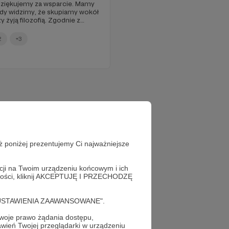
dziękujemy za wsparcie. Mamy
gdy widzimy, że skupiamy wokół
y żyją filozofią. Zgodnie z
zybki przegląd tego, co
mamy plany. Z myślą o Was
2
+3
 Prosimy Was o odpowiedź –
ie na naszym profilu Patronite.
wam brakuje? Możecie teraz
o zmienić!
ż poniżej prezentujemy Ci najważniejsze
acji na Twoim urządzeniu końcowym i ich
alności, kliknij AKCEPTUJĘ I PRZECHODZĘ
cję "USTAWIENIA ZAAWANSOWANE".
oje prawo żądania dostępu,
wień Twojej przeglądarki w urządzeniu