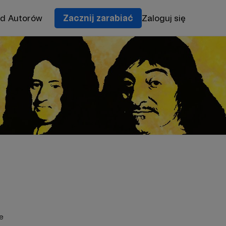
od Autorów
Zacznij zarabiać
Zaloguj się
e