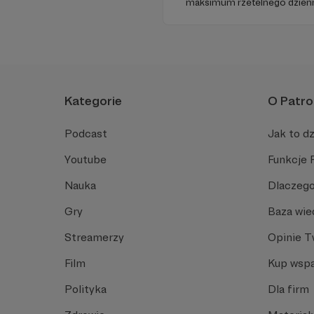
maksimum rzetelnego dzienni
ponieważ Radio Wnet jest w p
Zachowanie tej właśnie woln
wsparcia!
Kategorie
O Patro
Podcast
Jak to dz
Youtube
Funkcje 
Nauka
Dlaczego
Gry
Baza wie
Streamerzy
Opinie 
Film
Kup wspa
Polityka
Dla firm