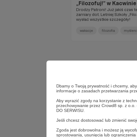
„Filozofuj!” w Kacwinie
Drodzy Patroni! Już jakiś czas temu zdradziliśmy Wam nasze
zamiary dot. Letniej Szkoły „Filozofuj!”. I... Ju
wysłać wszystkie szczegóły!
wakacje
filozofia
myśleni
Dbamy o Twoją prywatność i chcemy, abyś 
informacje o zasadach przetwarzania pr
Aby wyrazić zgody na korzystanie z techn
przechowywanie przez Crowd8 sp. z o.o.
DO SERWISU.
Jeśli chcesz dostosować lub zmienić sw
Zgoda jest dobrowolna i możesz ją wyc
sprostowania, usunięcia lub ograniczeni