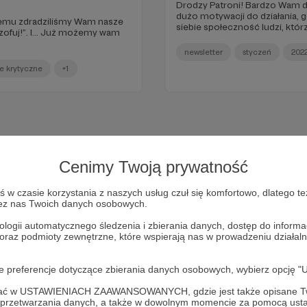
Drodzy Patroni! Bardzo Wam 
dużo motywacji do działania, 
siebie społeczność ludzi, którz
ż możemy wam
tradycją chcielibyśmy zrobić s
zrobiliśmy w styczniu i jakie 
newsletter
styczeń
202
przygotowaliśmy też ankietę!
e krytyczne
+1
chcemy wiedzieć jak się czujec
Jest Wam wygodnie? Czegoś 
dać znać – to postaramy się t
Cenimy Twoją prywatność
w czasie korzystania z naszych usług czuł się komfortowo, dlatego te
zez nas Twoich danych osobowych.
ologii automatycznego śledzenia i zbierania danych, dostęp do inform
 oraz podmioty zewnętrzne, które wspierają nas w prowadzeniu dział
Dołącz do grona Patronów!
oje preferencje dotyczące zbierania danych osobowych, wybierz op
ofać w USTAWIENIACH ZAAWANSOWANYCH, gdzie jest także opisane Tw
a przetwarzania danych, a także w dowolnym momencie za pomocą usta
Wesprzyj działalność Autora
Filozofuj!
już teraz!