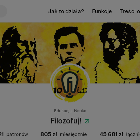
Jak to działa?
Funkcje
Treści 
Edukacja
Nauka
Filozofuj!
21
805
zł
45 681
zł
patronów
miesięcznie
łączni