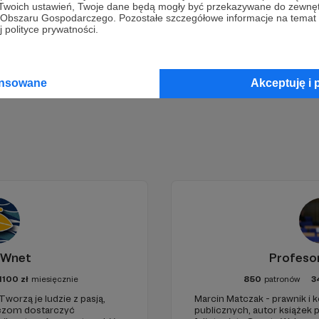
 Twoich ustawień, Twoje dane będą mogły być przekazywane do zewnę
go Obszaru Gospodarczego. Pozostałe szczegółowe informacje na temat
 polityce prywatności.
Zostań Patronem
ansowane
Akceptuję i 
 Wnet
Profeso
1100
zł
miesięcznie
850
patronów
3
Tworzą je ludzie z pasją,
Marcin Matczak - prawnik i
haczom dostarczyć
publicznych, autor książek