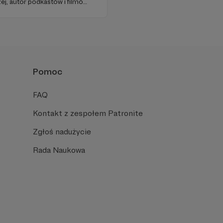
ej, autor podkastów i filmów
awie, filozofii i języku.
iu publicznym, walczy z
formacyjnymi.
Pomoc
FAQ
Kontakt z zespołem Patronite
Zgłoś nadużycie
Rada Naukowa