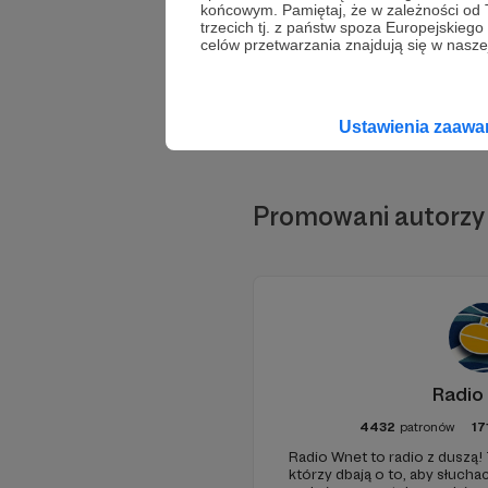
końcowym. Pamiętaj, że w zależności od
trzecich tj. z państw spoza Europejskie
celów przetwarzania znajdują się w naszej
Ustawienia zaaw
Promowani autorzy
Radio
4432
patronów
17
Radio Wnet to radio z duszą! 
którzy dbają o to, aby słuc