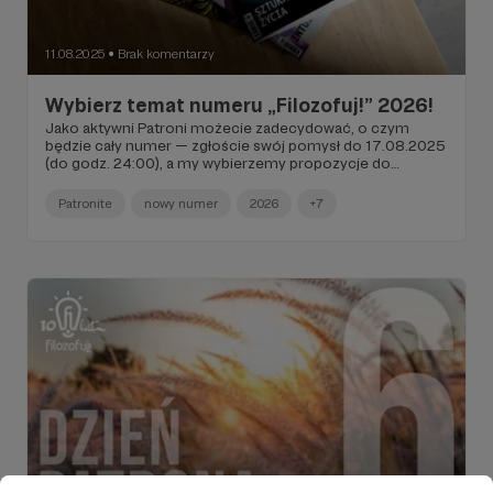
11.08.2025
Brak komentarzy
●
Wybierz temat numeru „Filozofuj!” 2026!
Jako aktywni Patroni możecie zadecydować, o czym
będzie cały numer — zgłoście swój pomysł do 17.08.2025
(do godz. 24:00), a my wybierzemy propozycje do
głosowania na naszych social mediach.
Patronite
nowy numer
2026
+7