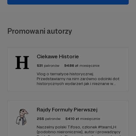
Promowani autorzy
Ciekawe Historie
531
patronów
9486
zł
miesięcznie
Vlog o tematyce historycznej.
Przedstawiamy na nim zarówno odcinki dot
historycznych wydarzeń jak i nieznane w
polskim YouTube tłumaczenia materiałów
źródłowych .
Rajdy Formuły Pierwszej
255
patronów
5410
zł
miesięcznie
Naczelny polski Tifoso, członek #teamLH
(podobno nieironicznie), autor i prowadzący