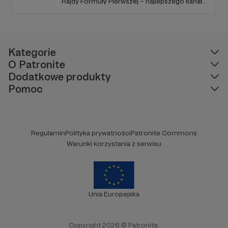
Rajdy Formuły Pierwszej – najlepszego kanału
YouTube o F1 w Polsce (potwierdzone
niezależnymi badaniami).
Kategorie
O Patronite
Dodatkowe produkty
Pomoc
Regulamin
Polityka prywatności
Patronite Commons
Warunki korzystania z serwisu
Unia Europejska
Copyright 2026 © Patronite.