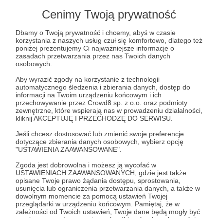
21.06.2025
Brak komentarzy
Cenimy Twoją prywatność
●
Dzień Patrona 6.2025
Dbamy o Twoją prywatność i chcemy, abyś w czasie
korzystania z naszych usług czuł się komfortowo, dlatego też
🎉 21 czerwca to już szósty w tym roku Dzień Patrona!
poniżej prezentujemy Ci najważniejsze informacje o
zasadach przetwarzania przez nas Twoich danych
Dzień Patrona
czerwiec
filozofia
+7
osobowych.
Aby wyrazić zgody na korzystanie z technologii
automatycznego śledzenia i zbierania danych, dostęp do
informacji na Twoim urządzeniu końcowym i ich
przechowywanie przez Crowd8 sp. z o.o. oraz podmioty
zewnętrzne, które wspierają nas w prowadzeniu działalności,
kliknij AKCEPTUJĘ I PRZECHODZĘ DO SERWISU.
Jeśli chcesz dostosować lub zmienić swoje preferencje
dotyczące zbierania danych osobowych, wybierz opcję
"USTAWIENIA ZAAWANSOWANE".
Zgoda jest dobrowolna i możesz ją wycofać w
USTAWIENIACH ZAAWANSOWANYCH, gdzie jest także
opisane Twoje prawo żądania dostępu, sprostowania,
usunięcia lub ograniczenia przetwarzania danych, a także w
dowolnym momencie za pomocą ustawień Twojej
21.05.2025
Brak komentarzy
●
przeglądarki w urządzeniu końcowym. Pamiętaj, że w
zależności od Twoich ustawień, Twoje dane będą mogły być