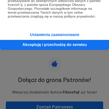
przekazywane do zewnętrznych odbiorców danych z państw
Dzień Patrona 5.2025
trzecich tj. z państw spoza Europejskiego Obszaru
🎉 21 maja to już piąty w tym roku Dzień Patrona!
Gospodarczego. Pozostałe szczegółowe informacje na
temat przetwarzania Twoich danych w tym celów
Dzień Patrona
maj
filozofia
+7
przetwarzania znajdują się w naszej polityce prywatności.
Ustawienia zaawansowane
Akceptuję i przechodzę do serwisu
Dołącz do grona Patronów!
Wesprzyj działalność Autora
Filozofuj!
już teraz!
Zostań Patronem