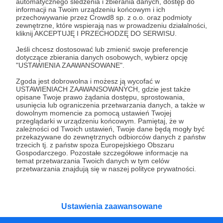
automatycznego śledzenia i zbierania danych, dostęp do
Wspierając Fundację „Instytut Cyfrowego
informacji na Twoim urządzeniu końcowym i ich
Obywatelstwa
”
, pomagasz nam realizować
przechowywanie przez Crowd8 sp. z o.o. oraz podmioty
zewnętrzne, które wspierają nas w prowadzeniu działalności,
cele statutowe: promowanie higieny cyfrowej
kliknij AKCEPTUJĘ I PRZECHODZĘ DO SERWISU.
oraz odpowiedzialnego tworzenia i
wykorzystywania nowych technologii.
Jeśli chcesz dostosować lub zmienić swoje preferencje
dotyczące zbierania danych osobowych, wybierz opcję
Działamy na terenie całej Polski,
"USTAWIENIA ZAAWANSOWANE".
współpracując także z instytucjami za
granicą. Nasze działania kierujemy do
Zgoda jest dobrowolna i możesz ją wycofać w
USTAWIENIACH ZAAWANSOWANYCH, gdzie jest także
wszystkich, bez względu na wiek: dzieci i
opisane Twoje prawo żądania dostępu, sprostowania,
młodzieży, rodziców i nauczycieli. Nasze cele
usunięcia lub ograniczenia przetwarzania danych, a także w
realizujemy poprzez projekty edukacyjne,
dowolnym momencie za pomocą ustawień Twojej
przeglądarki w urządzeniu końcowym. Pamiętaj, że w
badawcze oraz zaangażowanie we współpracę
zależności od Twoich ustawień, Twoje dane będą mogły być
międzysektorową. W ten sposób wspieramy
przekazywane do zewnętrznych odbiorców danych z państw
zmianę na poziomie indywidualnym,
trzecich tj. z państw spoza Europejskiego Obszaru
społecznym i systemowym.
Gospodarczego. Pozostałe szczegółowe informacje na
temat przetwarzania Twoich danych w tym celów
przetwarzania znajdują się w naszej polityce prywatności.
Ustawienia zaawansowane