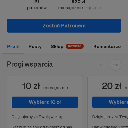
21
920 zł
patronów
miesięcznie
łącznie
Zostań Patronem
Profil
Posty
Sklep
Komentarze
NOWOŚĆ
Progi wsparcia
10 zł
20 zł
miesięcznie
m
Wybierz 10 zł
Wybierz
Dziękujemy za Twoją wpłatę.
Dziękujemy za Twoj
Raz w miesiącu otrzymasz od nas
Raz w miesiącu otr