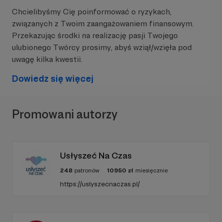
Państwowa Komisja ds. przeciwdziałania
Chcielibyśmy Cię poinformować o ryzykach,
wykorzystaniu seksualnemu małoletnich poniżej
związanych z Twoim zaangażowaniem finansowym.
lat 15. (PKDP) czy Miasto Stołeczne Warszawa.
Przekazując środki na realizację pasji Twojego
ulubionego Twórcy prosimy, abyś wziął/wzięła pod
uwagę kilka kwestii.
Dowiedz się więcej
Promowani autorzy
Usłyszeć Na Czas
248
patronów
10950
zł
miesięcznie
Fundacja „Instytut Cyfrowego
https://uslyszecnaczas.pl/
Obywatelstwa”
to niezależny ośrodek
badawczo-edukacyjny zajmujący się wpływem
technologii na zdrowie, rozwój i prawa człowieka
z perspektywy zdrowia publicznego. Prowadzimy