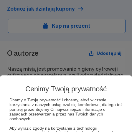
Zobacz jak działają kupony
Kup na prezent
O autorze
Udostępnij
Naszą misją jest promowanie higieny cyfrowej i
cyfrowego obywatelstwa, czyli odpowiedzialnego
używania oraz tworzenia nowych technologii.
Cenimy Twoją prywatność
Dbamy o Twoją prywatność i chcemy, abyś w czasie
korzystania z naszych usług czuł się komfortowo, dlatego też
poniżej prezentujemy Ci najważniejsze informacje o
zasadach przetwarzania przez nas Twoich danych
Wiadomość
Obserwuj
osobowych.
Aby wyrazić zgody na korzystanie z technologii