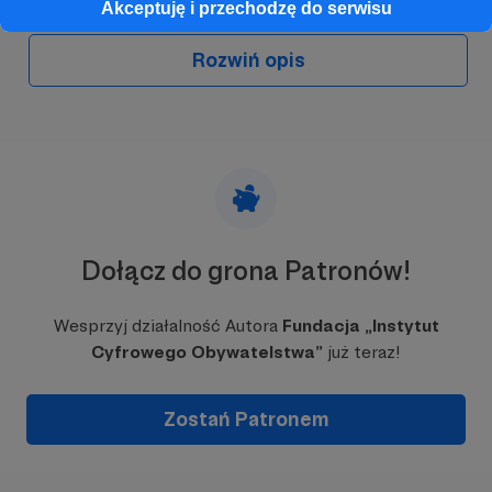
Akceptuję i przechodzę do serwisu
Rozwiń opis
Dołącz do grona Patronów!
Wesprzyj działalność Autora
Fundacja „Instytut
Fot. Wojciech Biały
Cyfrowego Obywatelstwa”
już teraz!
Założycielką fundacji jest
Magdalena Bigaj
-
medioznawczyni, badaczka i działaczka
Zostań Patronem
społeczna. Autorka książek o higienie cyfrowej:
„Wychowanie przy ekranie” oraz „Twój telefon,
twoje zasady” (Wydawnictwo W.A.B.).