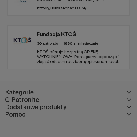
https://uslyszecnaczas.pl/
Fundacja KTOŚ
30
patronów
1660
zł
miesięcznie
KTOŚ oferuje bezpłatną OPIEKĘ
WYTCHNIENIOWĄ. Pomagamy odpocząć i
złapać oddech rodzicom/opiekunom osób,
które (ze względu na chorobę czy
niepełnosprawność) nie są w stanie
funkcjonować samodzielnie.
Kategorie
O Patronite
Dodatkowe produkty
Pomoc