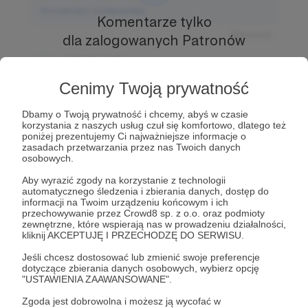
Komentarz użytkownika
Komentarze tylko
Odpowiedz
dla zalogowanych Patronów
Użytkownik
Prowadź ciekawe rozmowy z innymi Patronami i
3 dni temu
Autorem.
Dołącz do Patronów już teraz i odblokuj
Cenimy Twoją prywatność
dostęp!
Komentarz użytkownika
Dbamy o Twoją prywatność i chcemy, abyś w czasie
Zostań Patronem
korzystania z naszych usług czuł się komfortowo, dlatego też
Odpowiedz
poniżej prezentujemy Ci najważniejsze informacje o
zasadach przetwarzania przez nas Twoich danych
Użytkownik
osobowych.
3 dni temu
Aby wyrazić zgody na korzystanie z technologii
automatycznego śledzenia i zbierania danych, dostęp do
Komentarz użytkownika
informacji na Twoim urządzeniu końcowym i ich
przechowywanie przez Crowd8 sp. z o.o. oraz podmioty
zewnętrzne, które wspierają nas w prowadzeniu działalności,
Odpowiedz
kliknij AKCEPTUJĘ I PRZECHODZĘ DO SERWISU.
Jeśli chcesz dostosować lub zmienić swoje preferencje
dotyczące zbierania danych osobowych, wybierz opcję
"USTAWIENIA ZAAWANSOWANE".
Zgoda jest dobrowolna i możesz ją wycofać w