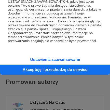
USTAWIENIACH ZAAWANSOWANYCH, gdzie jest także
opisane Twoje prawo żądania dostępu, sprostowania,
usunięcia lub ograniczenia przetwarzania danych, a także w
dowolnym momencie za pomocą ustawień Twojej
przeglądarki w urządzeniu końcowym. Pamiętaj, że w
Dołącz do grona Patronów!
zależności od Twoich ustawień, Twoje dane będą mogły być
przekazywane do zewnętrznych odbiorców danych z państw
trzecich tj. z państw spoza Europejskiego Obszaru
Gospodarczego. Pozostałe szczegółowe informacje na
Wesprzyj działalność Autora
Gabinet od zaplecza
już
temat przetwarzania Twoich danych w tym celów
teraz!
przetwarzania znajdują się w naszej polityce prywatności.
Zostań Patronem
Ustawienia zaawansowane
Akceptuję i przechodzę do serwisu
Promowani autorzy
Usłyszeć Na Czas
248
patronów
10950
zł
miesięcznie