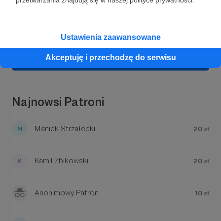
Dołącz do grona Patronów!
Wesprzyj działalność Autora
Głos Zabrza
już teraz!
Ustawienia zaawansowane
Akceptuję i przechodzę do serwisu
Zostań Patronem
Najnowsi Patroni
Maniek Strzałecki
20 zł
Kamil Żbikowski
20 zł
Anonimowy Patron
10 zł