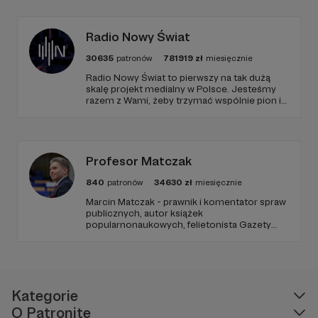
Radio Nowy Świat
30635
patronów
781919
zł
miesięcznie
Radio Nowy Świat to pierwszy na tak dużą
skalę projekt medialny w Polsce. Jesteśmy
razem z Wami, żeby trzymać wspólnie pion i
poziom. Jeśli chcesz nam w tym pomóc -
zapraszamy, miejsca nie zabraknie. :)
Profesor Matczak
840
patronów
34630
zł
miesięcznie
Marcin Matczak - prawnik i komentator spraw
publicznych, autor książek
popularnonaukowych, felietonista Gazety
Wyborczej, autor podkastów i filmów
edukacyjnych. Mówi jasno o prawie, filozofii i
języku. Promuje umiarkowanie w życiu
publicznym, walczy z plemiennością i
bańkami informacyjnymi.
Kategorie
O Patronite