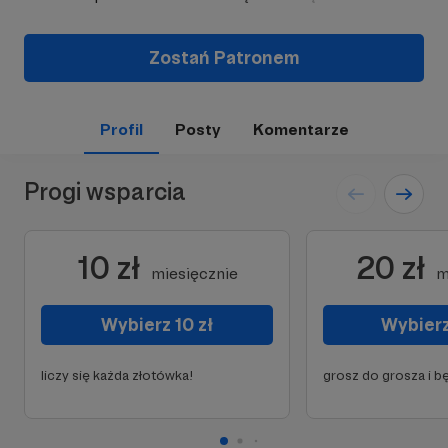
Zostań Patronem
Profil
Posty
Komentarze
Progi wsparcia
10 zł
20 zł
miesięcznie
m
Wybierz 10 zł
Wybierz
liczy się każda złotówka!
grosz do grosza i b