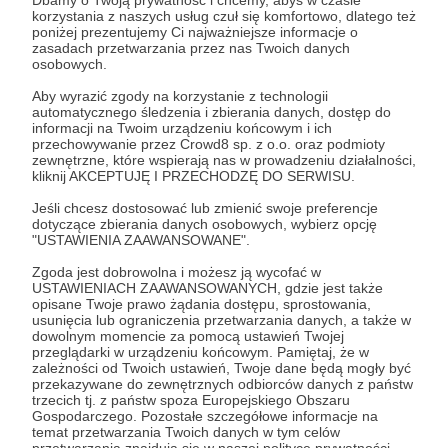
może i wkurza. Jesteśmy z Wami na dobre i złe, na
korzystania z naszych usług czuł się komfortowo, dlatego też
boisku piłkarskim, scenie teatralnej, budowie,
poniżej prezentujemy Ci najważniejsze informacje o
ulicy, opisujemy lokalne inwestycje... Sprawdzamy
zasadach przetwarzania przez nas Twoich danych
nawet co w trawie piszczy, bo zajmujemy się też
osobowych.
ekologią. I tak już jesteśmy z Wami na dobre i złe
Aby wyrazić zgody na korzystanie z technologii
od prawie 70 lat!
automatycznego śledzenia i zbierania danych, dostęp do
informacji na Twoim urządzeniu końcowym i ich
Możesz być pewny, u nas nie ma fake newsów,
przechowywanie przez Crowd8 sp. z o.o. oraz podmioty
zewnętrzne, które wspierają nas w prowadzeniu działalności,
hejtu, informacji wyssanych z palca i
kliknij AKCEPTUJĘ I PRZECHODZĘ DO SERWISU.
bezpodstawnych oskarżeń. Działamy na
podstawie Prawa Prasowego, a nie „wolnej
Jeśli chcesz dostosować lub zmienić swoje preferencje
dotyczące zbierania danych osobowych, wybierz opcję
amerykanki” mediów społecznościowych. Jeśli
"USTAWIENIA ZAAWANSOWANE".
zatem chcesz nadal mieć możliwość sięgania po
Rozwiń opis
pewne i sprawdzone informacje i czuć nadal
Zgoda jest dobrowolna i możesz ją wycofać w
USTAWIENIACH ZAAWANSOWANYCH, gdzie jest także
wartość, ale też zapach i „smak” czytania swojej
opisane Twoje prawo żądania dostępu, sprostowania,
drukowanej gazety, to zostań naszym Patronem.
usunięcia lub ograniczenia przetwarzania danych, a także w
Choć dla miłośników nowych technologii
dowolnym momencie za pomocą ustawień Twojej
przeglądarki w urządzeniu końcowym. Pamiętaj, że w
tygodnik jest także dostępny w wersji
zależności od Twoich ustawień, Twoje dane będą mogły być
elektronicznej na www.eprasa.pl
przekazywane do zewnętrznych odbiorców danych z państw
trzecich tj. z państw spoza Europejskiego Obszaru
Gospodarczego. Pozostałe szczegółowe informacje na
temat przetwarzania Twoich danych w tym celów
przetwarzania znajdują się w naszej polityce prywatności.