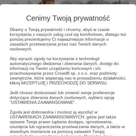
Cenimy Twoją prywatność
Dbamy o Twoją prywatność i chcemy, abyś w czasie
korzystania z naszych usług czuł się komfortowo, dlatego też
poniżej prezentujemy Ci najważniejsze informacje o
Jestem twórcą komiksowym z Gdańska. Mój
zasadach przetwarzania przez nas Twoich danych
komiks
Malarz
, był nominowany do nagrody
osobowych.
Najlepszy Polski Komiks
na Międzynarodowym
Aby wyrazić zgody na korzystanie z technologii
Festiwalu Komiksu i Gier w Łodzi
w 2022
automatycznego śledzenia i zbierania danych, dostęp do
roku.
Czarne Serce
zdobyło nagrodę
Nowej
informacji na Twoim urządzeniu końcowym i ich
Fantastyki
za
Najlepszy Polski Komiks
2025.
przechowywanie przez Crowd8 sp. z o.o. oraz podmioty
zewnętrzne, które wspierają nas w prowadzeniu działalności,
kliknij AKCEPTUJĘ I PRZECHODZĘ DO SERWISU.
Jeśli chcesz dostosować lub zmienić swoje preferencje
dotyczące zbierania danych osobowych, wybierz opcję
"USTAWIENIA ZAAWANSOWANE".
Zgoda jest dobrowolna i możesz ją wycofać w
USTAWIENIACH ZAAWANSOWANYCH, gdzie jest także
opisane Twoje prawo żądania dostępu, sprostowania,
usunięcia lub ograniczenia przetwarzania danych, a także w
dowolnym momencie za pomocą ustawień Twojej
Rozwiń opis
Jako autor zadebiutował w 2012 roku komiksem