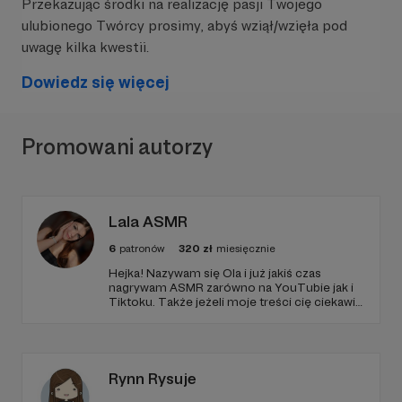
Przekazując środki na realizację pasji Twojego
jeśli uda się go ostatecznie wydać.
ulubionego Twórcy prosimy, abyś wziął/wzięła pod
uwagę kilka kwestii.
Dowiedz się więcej
Promowani autorzy
Lala ASMR
6
patronów
320
zł
miesięcznie
Hejka! Nazywam się Ola i już jakiś czas
nagrywam ASMR zarówno na YouTubie jak i
Tiktoku. Także jeżeli moje treści cię ciekawią
i chcesz mnie wspierać to zapraszam
serdecznie do zapoznania się z progami, bo
w każdym są określone bonusy :)
Rynn Rysuje