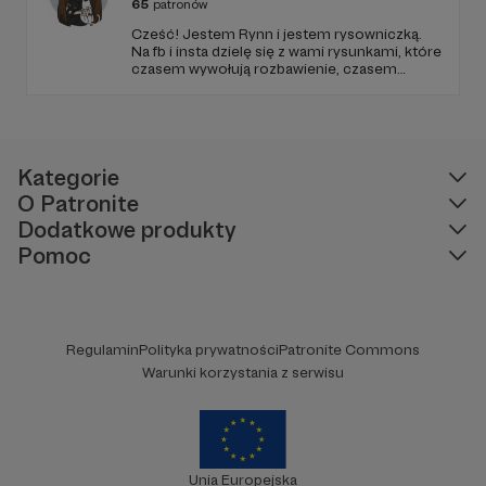
65
patronów
Cześć! Jestem Rynn i jestem rysowniczką.
Na fb i insta dzielę się z wami rysunkami, które
czasem wywołują rozbawienie, czasem
refleksję, a najczęściej reakcję “też tak mam!”.
Od niedawna nagrywam też audiobooki!
Kategorie
O Patronite
Dodatkowe produkty
Pomoc
Regulamin
Polityka prywatności
Patronite Commons
Warunki korzystania z serwisu
Unia Europejska