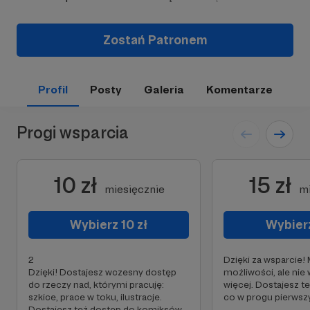
Zostań Patronem
Profil
Posty
Galeria
Komentarze
Progi wsparcia
10 zł
15 zł
miesięcznie
mi
Wybierz 10 zł
Wybierz
2
Dzięki za wsparcie!
Dzięki! Dostajesz wczesny dostęp
możliwości, ale ni
do rzeczy nad, którymi pracuję:
więcej. Dostajesz 
szkice, prace w toku, ilustracje.
co w progu pierwsz
Dostajesz też dostęp do komiksów