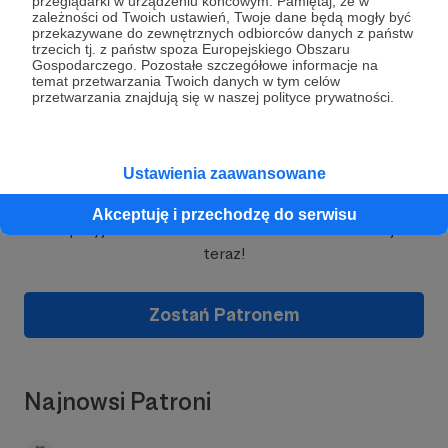
przeglądarki w urządzeniu końcowym. Pamiętaj, że w
Miłość
.
zależności od Twoich ustawień, Twoje dane będą mogły być
przekazywane do zewnętrznych odbiorców danych z państw
trzecich tj. z państw spoza Europejskiego Obszaru
Współtworzyłem takie tytuły jak
Ważny był tylko
Gospodarczego. Pozostałe szczegółowe informacje na
numer
(scenariusz Maciej Cholewiński),
Sztorm
temat przetwarzania Twoich danych w tym celów
(scenariusz Tomasz Kontny)
,
czy
Kapitan Wrona
przetwarzania znajdują się w naszej polityce prywatności.
(scenariusz Elżbieta Żukowska).
Zilustrowałem też kilka odcinków
Drabblecast
,
Ustawienia zaawansowane
oraz
NoSleep Podcas
t - jednego z najbardziej
Dołącz do grona Patronów!
popularnych podcastów grozy na świecie.
Akceptuję i przechodzę do serwisu
Wesprzyj działalność Autora
Łukasz Godlewski
już
teraz!
Zostań Patronem
Najnowsi Patroni
Jeśli jesteście fanami H.P. Lovecrafta, W.H.
Hodgsona, G. Lucasa to odnajdziecie atmosferę