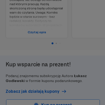
nad którymi pracuję. Każdą
skończoną stronę będę udostępniał
wam do czytania. Uwaga: Komiks
będzie w stanie surowym - bez
redakcji, korekty. Dotyczy to
komiksów autorskich. W projektach
zespołowych/zleconych będę
Czytaj opis
musiał mieć pozwolenie od osób, z
którymi będę współpracować.
Kup wsparcie na prezent!
Podaruj znajomemu subskrypcję Autora
Łukasz
Godlewski
w formie kuponu podarunkowego.
Zobacz jak działają kupony
Kup na prezent