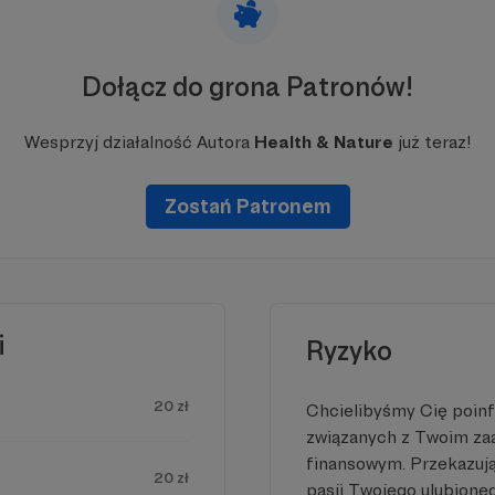
Dołącz do grona Patronów!
Wesprzyj działalność Autora
Health & Nature
już teraz!
Zostań Patronem
i
Ryzyko
20 zł
Chcielibyśmy Cię poin
związanych z Twoim z
finansowym. Przekazując
20 zł
pasji Twojego ulubione