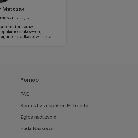
r Matczak
4885
zł
miesięcznie
 komentator spraw
 popularnonaukowych,
ej, autor podkastów i filmów
awie, filozofii i języku.
iu publicznym, walczy z
formacyjnymi.
Pomoc
FAQ
Kontakt z zespołem Patronite
Zgłoś nadużycie
Rada Naukowa