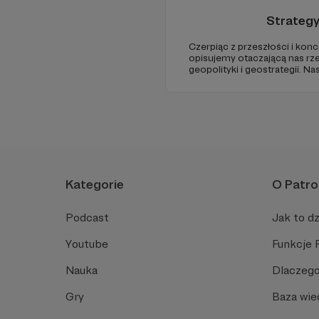
Strateg
Czerpiąc z przeszłości i konc
opisujemy otaczającą nas rz
geopolityki i geostrategii. N
ze Strategy&Future kluczowe
geopolitycznej w Polsce i w E
Kategorie
O Patro
Podcast
Jak to dz
Youtube
Funkcje 
Nauka
Dlaczego
Gry
Baza wie