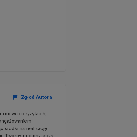
Zgłoś Autora
formować o ryzykach,
aangażowaniem
 środki na realizację
go Twórcy prosimy, abyś