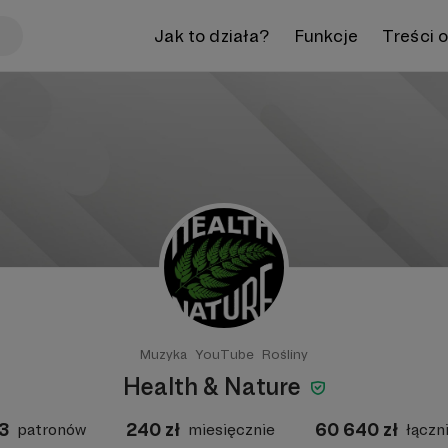
Jak to działa?
Funkcje
Treści 
Muzyka
YouTube
Rośliny
Health & Nature
3
240
zł
60 640
zł
patronów
miesięcznie
łączn