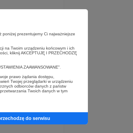
rejestracji adres
ż poniżej prezentujemy Ci najważniejsze
acji na Twoim urządzeniu końcowym i ich
alności, kliknij AKCEPTUJĘ I PRZECHODZĘ
cję "USTAWIENIA ZAAWANSOWANE".
oje prawo żądania dostępu,
wień Twojej przeglądarki w urządzeniu
trznych odbiorców danych z państw
 przetwarzania Twoich danych w tym
przechodzę do serwisu