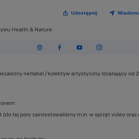
Udostępnij
Wiadom
ktywu Health & Nature
iezależny netlabel / kolektyw artystyczny działający od 
ronem:
do tej pory zaintestowaliśmy m.in. w sprzęt video oraz 
 grupy na fejsbuku