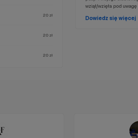
wziął/wzięła pod uwagę 
20 zł
Dowiedz się więcej
20 zł
20 zł