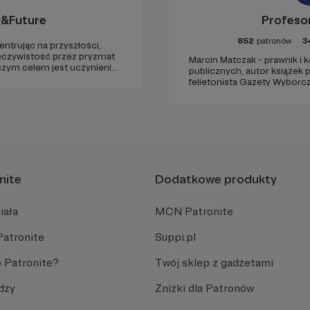
y&Future
Profeso
852
patronów
3
entrując na przyszłości,
eczywistość przez pryzmat
Marcin Matczak - prawnik i
aszym celem jest uczynienie
publicznych, autor książek
go źródła myśli
felietonista Gazety Wyborcz
uropie.
edukacyjnych. Mówi jasno o pr
Promuje umiarkowanie w życ
plemiennością i bańkami in
nite
Dodatkowe produkty
iała
MCN Patronite
Patronite
Suppi.pl
 Patronite?
Twój sklep z gadżetami
dzy
Zniżki dla Patronów