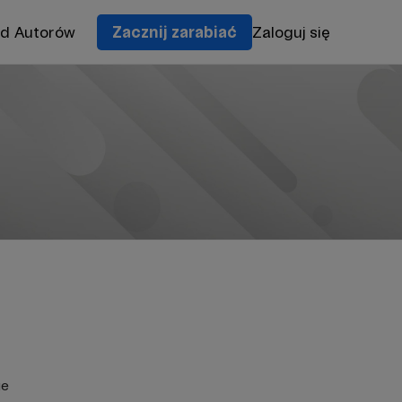
od Autorów
Zacznij zarabiać
Zaloguj się
ie