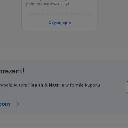
przedpremierowo klipy)
- zniżka 20% na naszym sklepie www
Czytaj opis
- darmowy wstęp na wybrane
imprezy hnn
prezent!
rypcję Autora
Health & Nature
w formie kuponu
upony