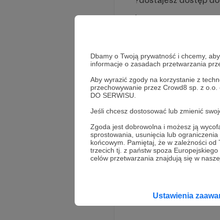
(po opłaceniu subkrybc
email)
?wczesniejszy dostęp 
Dbamy o Twoją prywatność i chcemy, abyś 
informacje o zasadach przetwarzania pr
Aby wyrazić zgody na korzystanie z techn
?zniżki na merch i cd
przechowywanie przez Crowd8 sp. z o.o.
DO SERWISU.
Jeśli chcesz dostosować lub zmienić sw
?darmowy wjazd na n
Zgoda jest dobrowolna i możesz ją wyc
Rozwiń opis
sprostowania, usunięcia lub ograniczeni
końcowym. Pamiętaj, że w zależności od
trzecich tj. z państw spoza Europejskie
celów przetwarzania znajdują się w naszej
Ustawienia zaaw