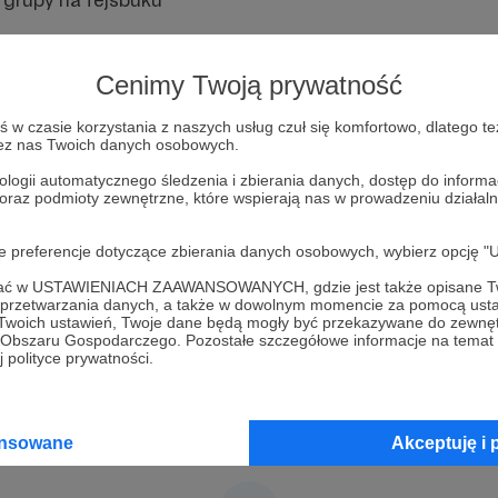
ji wyślemy Ci link do grupy na podany przez Ciebie przy 
Cenimy Twoją prywatność
do wybranych singli / ekskluzywne materiały
w czasie korzystania z naszych usług czuł się komfortowo, dlatego te
zez nas Twoich danych osobowych.
ologii automatycznego śledzenia i zbierania danych, dostęp do inform
 oraz podmioty zewnętrzne, które wspierają nas w prowadzeniu dział
oje preferencje dotyczące zbierania danych osobowych, wybierz op
asze wybrane imprezy
ofać w USTAWIENIACH ZAAWANSOWANYCH, gdzie jest także opisane Tw
a przetwarzania danych, a także w dowolnym momencie za pomocą usta
 Twoich ustawień, Twoje dane będą mogły być przekazywane do zewnę
go Obszaru Gospodarczego. Pozostałe szczegółowe informacje na temat
 polityce prywatności.
ansowane
Akceptuję i 