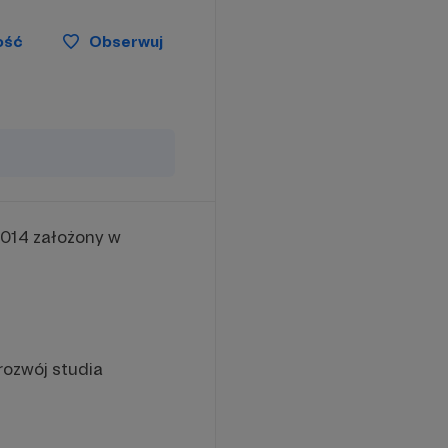
ość
Obserwuj
2014 założony w
rozwój studia