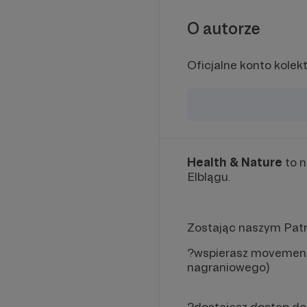
O autorze
Oficjalne konto kole
Health & Nature
to n
Elblągu.
Zostając naszym Pat
?wspierasz movement (
nagraniowego)
?dostajesz dostęp do