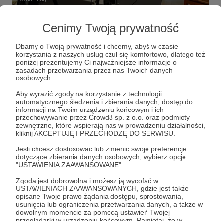
Filmowe marzenia
Cenimy Twoją prywatność
5 562 zł
z 30 000 zł
Dbamy o Twoją prywatność i chcemy, abyś w czasie
korzystania z naszych usług czuł się komfortowo, dlatego też
18%
poniżej prezentujemy Ci najważniejsze informacje o
zasadach przetwarzania przez nas Twoich danych
osobowych.
Aby wyrazić zgody na korzystanie z technologii
automatycznego śledzenia i zbierania danych, dostęp do
informacji na Twoim urządzeniu końcowym i ich
przechowywanie przez Crowd8 sp. z o.o. oraz podmioty
zewnętrzne, które wspierają nas w prowadzeniu działalności,
kliknij AKCEPTUJĘ I PRZECHODZĘ DO SERWISU.
Jeśli chcesz dostosować lub zmienić swoje preferencje
dotyczące zbierania danych osobowych, wybierz opcję
"USTAWIENIA ZAAWANSOWANE".
Zgoda jest dobrowolna i możesz ją wycofać w
Dołącz do grona Patronów!
USTAWIENIACH ZAAWANSOWANYCH, gdzie jest także
opisane Twoje prawo żądania dostępu, sprostowania,
usunięcia lub ograniczenia przetwarzania danych, a także w
Wesprzyj działalność Autora
Hubi Michalak
już teraz!
dowolnym momencie za pomocą ustawień Twojej
przeglądarki w urządzeniu końcowym. Pamiętaj, że w