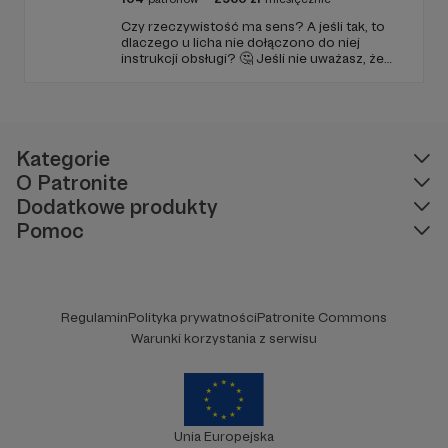
Czy rzeczywistość ma sens? A jeśli tak, to
dlaczego u licha nie dołączono do niej
instrukcji obsługi? 🤔 Jeśli nie uważasz, że
ciekawość to pierwszy stopień do piekła (albo
masz to gdzieś), istnieje szansa, że się
polubimy. 🚀
Kategorie
O Patronite
Dodatkowe produkty
Pomoc
Regulamin
Polityka prywatności
Patronite Commons
Warunki korzystania z serwisu
Unia Europejska