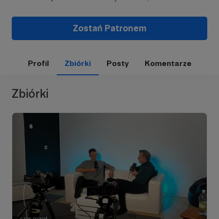
Zostań Patronem
Profil
Zbiórki
Posty
Komentarze
Zbiórki
czas minął