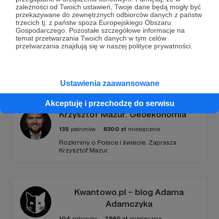
zależności od Twoich ustawień, Twoje dane będą mogły być
przekazywane do zewnętrznych odbiorców danych z państw
Zostań Patronem
trzecich tj. z państw spoza Europejskiego Obszaru
Gospodarczego. Pozostałe szczegółowe informacje na
temat przetwarzania Twoich danych w tym celów
przetwarzania znajdują się w naszej polityce prywatności.
Promowani autorzy
Ustawienia zaawansowane
Akceptuję i przechodzę do serwisu
Krzysztof Mazur. Geoekonomia
135
patronów
8300
zł
miesięcznie
Rozkminy o Polsce i świecie. Zaprasza
Krzysztof Mazur.
Kwantowo.pl – blog Adama
Adamczyka
104
patronów
2960
zł
miesięcznie