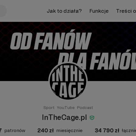
Jak to działa?
Funkcje
Treści 
Sport
YouTube
Podcast
InTheCage.pl
7
240
zł
34 790
zł
patronów
miesięcznie
łączni