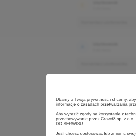
Użytkownik
3 dni temu
Komentarz użytkownika
Użytkownik
3 dni temu
Komentarz użytkownika
Dbamy o Twoją prywatność i chcemy, abyś 
informacje o zasadach przetwarzania pr
Aby wyrazić zgody na korzystanie z techn
przechowywanie przez Crowd8 sp. z o.o.
DO SERWISU.
Jeśli chcesz dostosować lub zmienić sw