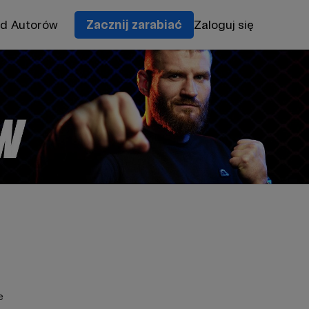
od Autorów
Zacznij zarabiać
Zaloguj się
e