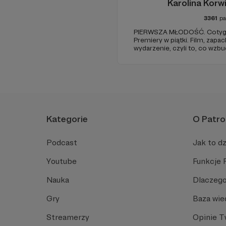
Karolina Korw
3361
pa
PIERWSZA MŁODOŚĆ. Cotyg
Premiery w piątki. Film, zapac
wydarzenie, czyli to, co wzb
zostaje w głowie pod koniec
jak w radiowym teatrze, pomys
rzeczywistość.
Kategorie
O Patro
Podcast
Jak to dz
Youtube
Funkcje 
Nauka
Dlaczego
Gry
Baza wie
Streamerzy
Opinie 