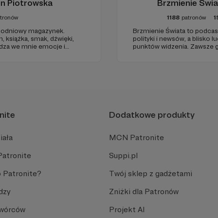
in Piotrowska
Brzmienie Świa
tronów
1188
patronów
1
odniowy magazynek.
Brzmienie Świata to podcas
h, książka, smak, dźwięki,
polityki i newsów, a blisko l
udza we mnie emocje i
punktów widzenia. Zawsze g
 dnia. Ubarwiony dźwiękami
jako prowadzący. Podcast w
ł na to, jak ogarnąć
wrażliwością obserwujący o
nite
Dodatkowe produkty
iała
MCN Patronite
Patronite
Suppi.pl
 Patronite?
Twój sklep z gadżetami
dzy
Zniżki dla Patronów
Twórców
Projekt AI