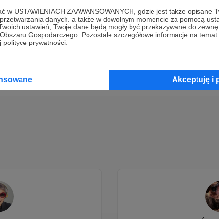
ofać w USTAWIENIACH ZAAWANSOWANYCH, gdzie jest także opisane Tw
Dołącz do grona Patronów!
a przetwarzania danych, a także w dowolnym momencie za pomocą usta
 Twoich ustawień, Twoje dane będą mogły być przekazywane do zewnę
go Obszaru Gospodarczego. Pozostałe szczegółowe informacje na temat
 polityce prywatności.
Wesprzyj działalność Autora
InTheCage.pl
już teraz!
Zostań Patronem
ansowane
Akceptuję i 