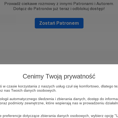
Prowadź ciekawe rozmowy z innymi Patronami i Autorem.
Dołącz do Patronów już teraz i odblokuj dostęp!
Zostań Patronem
Cenimy Twoją prywatność
w czasie korzystania z naszych usług czuł się komfortowo, dlatego te
zez nas Twoich danych osobowych.
ologii automatycznego śledzenia i zbierania danych, dostęp do inform
 oraz podmioty zewnętrzne, które wspierają nas w prowadzeniu dział
oje preferencje dotyczące zbierania danych osobowych, wybierz op