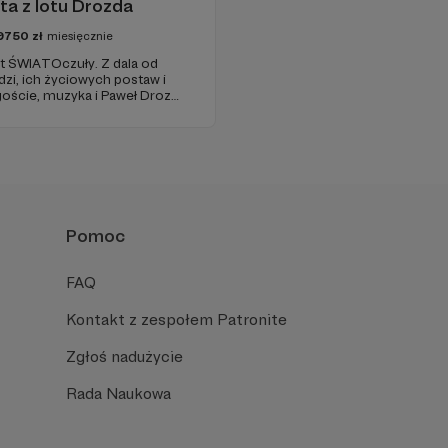
ta z lotu Drozda
9750
zł
miesięcznie
t ŚWIATOczuły. Z dala od
udzi, ich życiowych postaw i
oście, muzyka i Paweł Drozd
 zagranicznym sosie z
toczenie.
Pomoc
FAQ
Kontakt z zespołem Patronite
Zgłoś nadużycie
Rada Naukowa