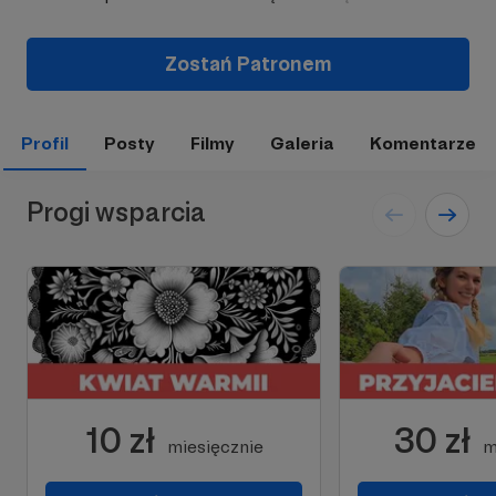
Zostań Patronem
Profil
Posty
Filmy
Galeria
Komentarze
Progi wsparcia
10 zł
30 zł
miesięcznie
m