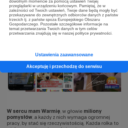
dowolnym momencie za pomocą ustawień Twojej
TikToku
,
1 mln
na
YouTube
oraz
700 tysięcy
na
przeglądarki w urządzeniu końcowym. Pamiętaj, że w
zależności od Twoich ustawień, Twoje dane będą mogły być
Instagramie
. To dowód na to, że
Warmia
przekazywane do zewnętrznych odbiorców danych z państw
fascynuje coraz więcej osób!
trzecich tj. z państw spoza Europejskiego Obszaru
Gospodarczego. Pozostałe szczegółowe informacje na
temat przetwarzania Twoich danych w tym celów
przetwarzania znajdują się w naszej polityce prywatności.
Ustawienia zaawansowane
Akceptuję i przechodzę do serwisu
W sercu mam Warmię
, w głowie
miliony
pomysłów
, a każdy z nich wymaga ogromnej
pracy, by stać się rzeczywistością. Każda rolka to