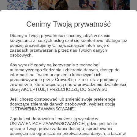
Cenimy Twoją prywatność
Dbamy o Twoją prywatność i chcemy, abyś w czasie
korzystania z naszych usług czuł się komfortowo, dlatego też
poniżej prezentujemy Ci najważniejsze informacje o
zasadach przetwarzania przez nas Twoich danych
osobowych.
.
Aby wyrazić zgody na korzystanie z technologii
automatycznego śledzenia i zbierania danych, dostęp do
Moja działalność promująca Warmię została
informacji na Twoim urządzeniu końcowym i ich
zauważona również
w mediach
. Miałam
przechowywanie przez Crowd8 sp. z o.o. oraz podmioty
przyjemność wystąpić w
Pytaniu na Śniadanie
,
zewnętrzne, które wspierają nas w prowadzeniu działalności,
kliknij AKCEPTUJĘ I PRZECHODZĘ DO SERWISU.
gdzie opowiadałam o projekcie
#ToJestWarmia
,
udzielić wywiadu dla
"
Gazety Olsztyńskiej
" oraz
Jeśli chcesz dostosować lub zmienić swoje preferencje
być gościem audycji
"Bliższe Spotkania" w
dotyczące zbierania danych osobowych, wybierz opcję
"USTAWIENIA ZAAWANSOWANE".
Radiu Olsztyn
. Moje filmy w mediach
społecznościowych zyskały ogromne
Zgoda jest dobrowolna i możesz ją wycofać w
zainteresowanie, osiągając
miliony wyświetleń
.
USTAWIENIACH ZAAWANSOWANYCH, gdzie jest także
opisane Twoje prawo żądania dostępu, sprostowania,
Viralowa rolka, w której podkreślam, że
Warmia to
usunięcia lub ograniczenia przetwarzania danych, a także w
nie Mazury
, zebrała
1,4 mln
wyświetleń na