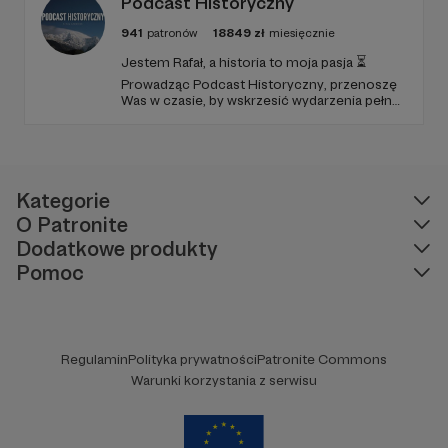
Podcast Historyczny
941
patronów
18849
zł
miesięcznie
Jestem Rafał, a historia to moja pasja ⏳
Prowadząc Podcast Historyczny, przenoszę
Was w czasie, by wskrzesić wydarzenia pełne
nieodkrytych tajemnic i zwrotów akcji 🔥
Historia, moim zdaniem, nie polega na
zasypywaniu datami, ale na odnajdywaniu
emocji i nauk ukrytych w przeszłości! 🌍
Kategorie
O Patronite
Dodatkowe produkty
Pomoc
Regulamin
Polityka prywatności
Patronite Commons
Warunki korzystania z serwisu