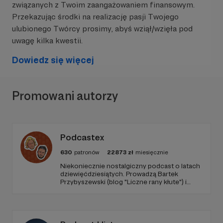
związanych z Twoim zaangażowaniem finansowym.
Przekazując środki na realizację pasji Twojego
ulubionego Twórcy prosimy, abyś wziął/wzięła pod
uwagę kilka kwestii.
Dowiedz się więcej
Promowani autorzy
Podcastex
630
patronów
22873
zł
miesięcznie
Niekoniecznie nostalgiczny podcast o latach
dziewięćdziesiątych. Prowadzą Bartek
Przybyszewski (blog "Liczne rany kłute") i
Mateusz Witkowski (Popmoderna.pl, blog
"Popland"). Wizuale i muzyka: Michał
Kozikowski. Obróbka audio: Krzysztof
Tubilewicz. Zdjęcia: Aleksandra Nowak. Czyta:
Tadeusz Drozda.