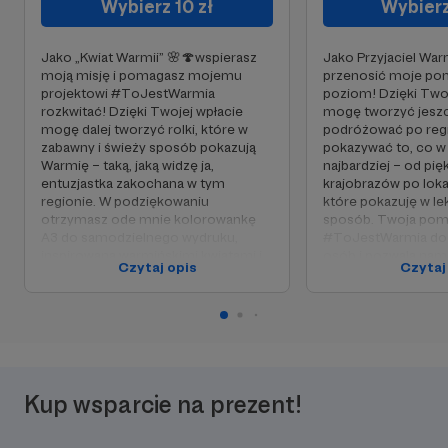
Wybierz 10 zł
Wybierz
Jako „Kwiat Warmii” 🌸🍄wspierasz
Jako Przyjaciel Wa
moją misję i pomagasz mojemu
przenosić moje pom
projektowi #ToJestWarmia
poziom! Dzięki Tw
rozkwitać! Dzięki Twojej wpłacie
mogę tworzyć jeszcz
mogę dalej tworzyć rolki, które w
podróżować po regi
zabawny i świeży sposób pokazują
pokazywać to, co w
Warmię – taką, jaką widzę ja,
najbardziej – od pi
entuzjastka zakochana w tym
krajobrazów po loka
regionie. W podziękowaniu
które pokazuję w le
otrzymasz ode mnie kolorowankę
sposób. Twoja pomo
A3 do samodzielnego wydruku,
#ToJestWarmia do
inspirowaną warmińskimi kwiatami i
osób i pozwala nam
Czytaj opis
Czytaj
grzybami. To coś idealnego na
odkrywać, jak fascyn
chwilę relaksu, a może też na
zakątek Polski. Dzię
pierwsze kroki w odkrywaniu Warmii!
Warmii! 🌞
Dziękuję, że jesteś częścią tego
projektu! 💚
Kup wsparcie na prezent!