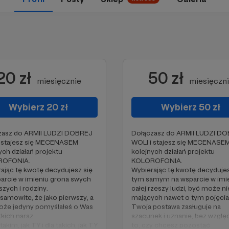
20 zł
50 zł
miesięcznie
miesięczn
Wybierz 20 zł
Wybierz 50 zł
zasz do ARMII LUDZI DOBREJ
Dołączasz do ARMII LUDZI D
i stajesz się MECENASEM
WOLI i stajesz się MECENASE
ych działań projektu
kolejnych działań projektu
ROFONIA.
KOLOROFONIA.
ając tę kwotę decydujesz się
Wybierając tę kwotę decydujes
arcie w imieniu grona swych
tym samym na wsparcie w imi
ższych i rodziny.
całej rzeszy ludzi, być może ni
samowite, że jako pierwszy, a
mających nawet o tym pojęcia
oże jedyny pomyślałeś o Was
Twoja postawa zasługuje na
kich naraz.
szacunek i uznanie, bez wzglę
takim, jak TY i dla takich, jak TY
to, czy chcesz pozostać