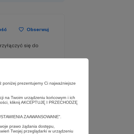
ość
Obserwuj
rzyłączyć się do
ż poniżej prezentujemy Ci najważniejsze
acji na Twoim urządzeniu końcowym i ich
alności, kliknij AKCEPTUJĘ I PRZECHODZĘ
cję "USTAWIENIA ZAAWANSOWANE".
oje prawo żądania dostępu,
wień Twojej przeglądarki w urządzeniu