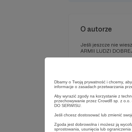
O autorze
Jeśli jeszcze nie wie
ARMII LUDZI DOBRE
Dbamy o Twoją prywatność i chcemy, abyś 
informacje o zasadach przetwarzania pr
Aby wyrazić zgody na korzystanie z techn
przechowywanie przez Crowd8 sp. z o.o.
DO SERWISU.
Jeśli chcesz dostosować lub zmienić sw
Zgoda jest dobrowolna i możesz ją wyc
sprostowania, usunięcia lub ograniczeni