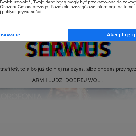
 Twoich ustawień, Twoje dane będą mogły być przekazywane do zewnę
go Obszaru Gospodarczego. Pozostałe szczegółowe informacje na temat
 polityce prywatności.
ansowane
Akceptuję i 
trafiłeś, to albo już do niej należysz, albo chcesz przyłąc
ARMII LUDZI DOBREJ WOLI.