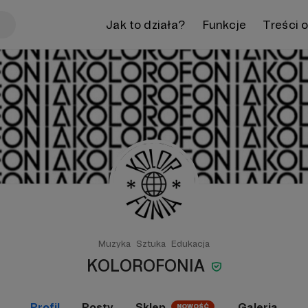
Jak to działa?
Funkcje
Treści 
Muzyka
Sztuka
Edukacja
KOLOROFONIA
Profil
Posty
Sklep
Galeria
NOWOŚĆ