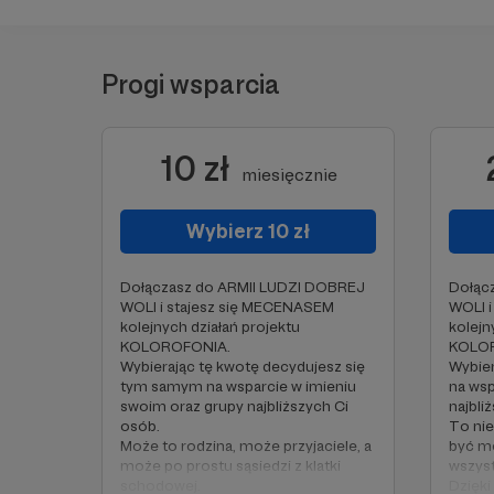
Progi wsparcia
10 zł
miesięcznie
Wybierz 10 zł
Dołączasz do ARMII LUDZI DOBREJ
Dołąc
WOLI i stajesz się MECENASEM
WOLI 
kolejnych działań projektu
kolejn
KOLOROFONIA.
KOLO
Wybierając tę kwotę decydujesz się
Wybier
tym samym na wsparcie w imieniu
na wsp
swoim oraz grupy najbliższych Ci
najbli
osób.
To nie
Może to rodzina, może przyjaciele, a
być m
może po prostu sąsiedzi z klatki
wszyst
schodowej.
Dzięki 