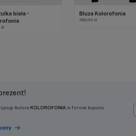
ulka biała -
Bluza Kolorofonia
189,00 zł
rofonia
zł
prezent!
rypcję Autora
KOLOROFONIA
w formie kuponu
upony