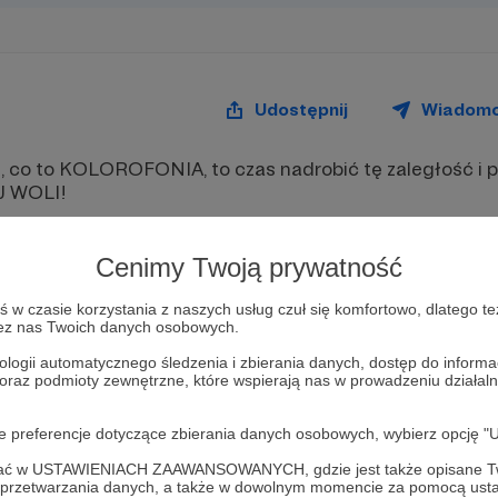
Udostępnij
Wiadom
sz, co to KOLOROFONIA, to czas nadrobić tę zaległość i p
J WOLI!
Cenimy Twoją prywatność
w czasie korzystania z naszych usług czuł się komfortowo, dlatego te
zez nas Twoich danych osobowych.
ologii automatycznego śledzenia i zbierania danych, dostęp do inform
 oraz podmioty zewnętrzne, które wspierają nas w prowadzeniu dział
oje preferencje dotyczące zbierania danych osobowych, wybierz op
ofać w USTAWIENIACH ZAAWANSOWANYCH, gdzie jest także opisane Tw
a przetwarzania danych, a także w dowolnym momencie za pomocą usta