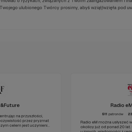
rmować o ryzykach, związanych z Twoim zaangażowaniem fin
A, NIEMOŻLIWE NIE ISTNIEJE, MOGĘ WSZYSTKO, O
i Twojego ulubionego Twórcy prosimy, abyś wziął/wzięła pod uw
studyjną i koncertową są to także happeningi, w trakcie 
słuchaczy ideę pozytywnego myślenia.
dzając przedszkola, szkoły i domy dziecka, gdzie stara s
najmłodszych odbiorców.
y&Future
Radio eM
511
patronów
2
entrując na przyszłości,
eczywistość przez pryzmat
Radio eM można usłyszeć w
aszym celem jest uczynienie
okolicy już od ponad 20 lat.
go źródła myśli
u innych, wiadomości z regi