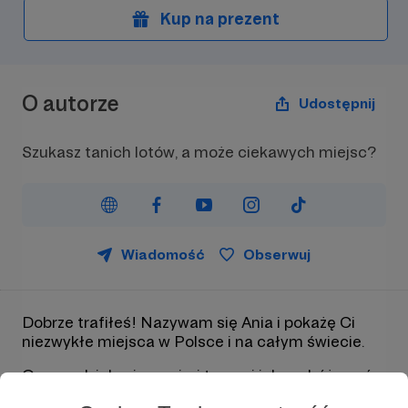
Kup na prezent
O autorze
Udostępnij
Szukasz tanich lotów, a może ciekawych miejsc?
Wiadomość
Obserwuj
Dobrze trafiłeś! Nazywam się Ania i pokażę Ci
niezwykłe miejsca w Polsce i na całym świecie.
Oraz podzielę się swoimi typami jak podróżować
mądrze i bez wpadek!