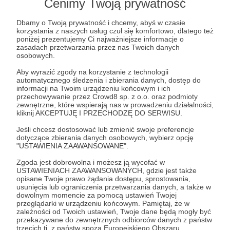
Cenimy Twoją prywatność
Co roku odwiedzam ponad 10 krajów poznaje
nowe miejsca oraz kulturę.
Dbamy o Twoją prywatność i chcemy, abyś w czasie
korzystania z naszych usług czuł się komfortowo, dlatego też
poniżej prezentujemy Ci najważniejsze informacje o
Na swoich Social Mediach ( YouTube, Instagram,
zasadach przetwarzania przez nas Twoich danych
TikTok, Facebook) dzielę się swoimi podróżami,
osobowych.
ale tu możesz poznać wszystko od podszewki!
Aby wyrazić zgody na korzystanie z technologii
automatycznego śledzenia i zbierania danych, dostęp do
Podzielę się swoimi przedpremierowymi
informacji na Twoim urządzeniu końcowym i ich
eBookami, filmami czy kursami oraz stworze
przechowywanie przez Crowd8 sp. z o.o. oraz podmioty
dodatkowe materiały tylko dla Patronów!
zewnętrzne, które wspierają nas w prowadzeniu działalności,
kliknij AKCEPTUJĘ I PRZECHODZĘ DO SERWISU.
Jeśli chcesz dostosować lub zmienić swoje preferencje
dotyczące zbierania danych osobowych, wybierz opcję
Napisał książkę Europa City Break, stworzyłam
"USTAWIENIA ZAAWANSOWANE".
swoje kursy, występuje jako ekspert podróży na
konferencjach, wywiadach radiowych i nie tylko.
Zgoda jest dobrowolna i możesz ją wycofać w
USTAWIENIACH ZAAWANSOWANYCH, gdzie jest także
Zaobserwuj mnie by wejść w świat podróży!
opisane Twoje prawo żądania dostępu, sprostowania,
usunięcia lub ograniczenia przetwarzania danych, a także w
dowolnym momencie za pomocą ustawień Twojej
Rozwiń opis
przeglądarki w urządzeniu końcowym. Pamiętaj, że w
zależności od Twoich ustawień, Twoje dane będą mogły być
przekazywane do zewnętrznych odbiorców danych z państw
trzecich tj. z państw spoza Europejskiego Obszaru