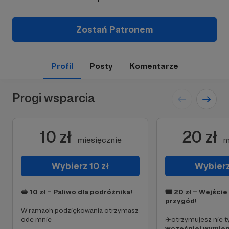
Zostań Patronem
Profil
Posty
Komentarze
Progi wsparcia
10 zł
20 zł
miesięcznie
m
Wybierz 10 zł
Wybierz
🥪 10 zł – Paliwo dla podróżnika!
🎟 20 zł – Wejście
przygód!
W ramach podziękowania otrzymasz
ode mnie
✈️otrzymujesz nie t
wcześniej wymie