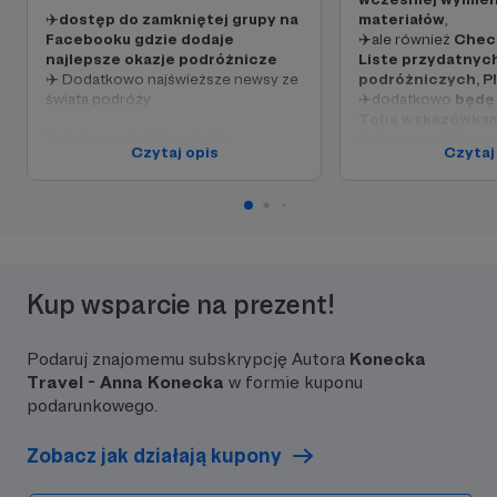
✈️
dostęp do zamkniętej grupy na
materiałów
,
Facebooku gdzie dodaje
✈️ale również
Check
najlepsze okazje podróżnicze
Liste przydatnych
✈️ Dodatkowo najświeższe newsy ze
podróżniczych, P
świata podróży
✈️dodatkowo
będę 
Tobą wskazówka
Za tyle spokojnie złapię
taniego podróżowan
Czytaj opis
Czytaj
przekąskę na trasie
– croissant we
Francji, precla w Niemczech czy
Tyle wystarczy na
kebaba w Turcji (no dobra, połowę
atrakcji turystyc
kebaba). Dzięki temu nie umrę z
punktu widokowego
głodu i nie pomylę Pałacu Kultury z
płatną toaletę w c
Big Benem.
(Tak, życie podróżn
bezlitosne).
Kup wsparcie na prezent!
Podaruj znajomemu subskrypcję Autora
Konecka
Travel - Anna Konecka
w formie kuponu
podarunkowego.
Zobacz jak działają kupony