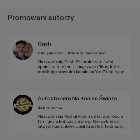
Promowani autorzy
Cash
542
patronów
18555
zł
miesięcznie
Nazywam się Cash. Przemierzam świat,
spełniam marzenia i nagrywam filmy, które
publikuję na swoim kanale na YouTube. Niby
tylko tyle a aż tyle :)
Autostopem Na Koniec Świata
346
patronów
Nazywam się Michał Pater i od lat podróżuję
tam, gdzie kończą się drogi. Nie wybieram
łatwych kierunków. Jeśli tu jesteś, to znaczy,
że szukasz czegoś więcej niż zwykłych
podróży.