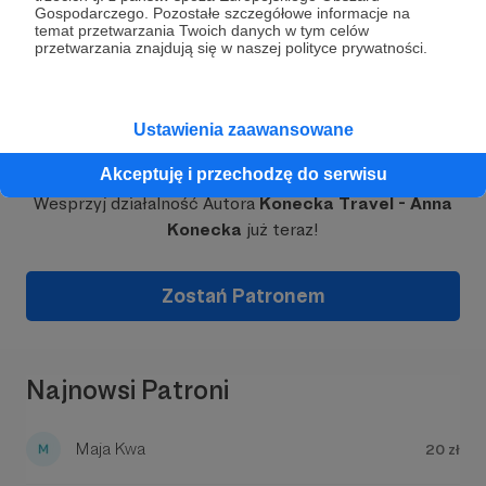
Gospodarczego. Pozostałe szczegółowe informacje na
temat przetwarzania Twoich danych w tym celów
przetwarzania znajdują się w naszej polityce prywatności.
Ustawienia zaawansowane
Dołącz do grona Patronów!
Akceptuję i przechodzę do serwisu
Wesprzyj działalność Autora
Konecka Travel - Anna
Konecka
już teraz!
Zostań Patronem
Najnowsi Patroni
Maja Kwa
20 zł