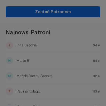
Zostań Patronem
Najnowsi Patroni
Inga Grochal
54 zł
Marta B
54 zł
Magda Bartek Bachlaj
32 zł
Paulina Kolago
113 zł