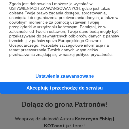
Zgoda jest dobrowolna i możesz ją wycofać w
USTAWIENIACH ZAAWANSOWANYCH, gdzie jest także
opisane Twoje prawo żądania dostępu, sprostowania,
usunięcia lub ograniczenia przetwarzania danych, a także w
dowolnym momencie za pomocą ustawień Twojej
przeglądarki w urządzeniu końcowym. Pamiętaj, że w
zależności od Twoich ustawień, Twoje dane będą mogły być
przekazywane do zewnętrznych odbiorców danych z państw
trzecich tj. z państw spoza Europejskiego Obszaru
Gospodarczego. Pozostałe szczegółowe informacje na
Rozwiń opis
Przybliżając Wam te niesamowite zwierzaki,
temat przetwarzania Twoich danych w tym celów
przetwarzania znajdują się w naszej polityce prywatności.
bazuję nie tylko na własnym doświadczeniu, ale
także na badaniach naukowych i artykułach. A w
tym może mi pomóc Twoje wsparcie <3 Dzięki
niemu będę mogła lepiej przygotowywać
Ustawienia zaawansowane
KOTcast, zakupując książki, artykuły czy
szkolenia o których będę mogła opowiadać w
Akceptuję i przechodzę do serwisu
kolejnych odcinkach :)
Dołącz do grona Patronów!
Wesprzyj działalność Autora
Katarzyna Ebbig |
KOTcast
już teraz!