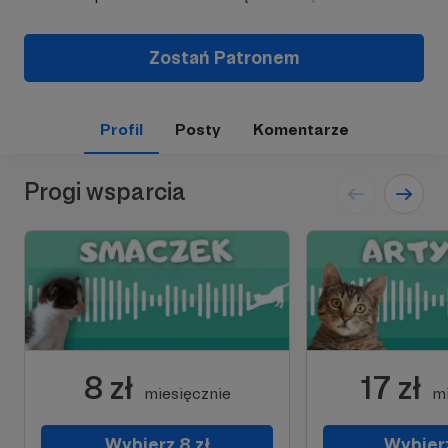
Zostań Patronem
Profil
Posty
Komentarze
Progi wsparcia
8 zł
17 zł
miesięcznie
mi
Wybierz 8 zł
Wybierz