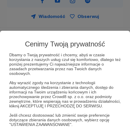
Wiadomość
Obserwuj
Cześć, jestem Kasia i od 2019 roku zawodowo
Cenimy Twoją prywatność
zajmuję się kotami. Są moją pasją, miłością i
rodziną, a że uwielbiam szerzyć wiedzę o nich, to
Dbamy o Twoją prywatność i chcemy, abyś w czasie
ten podcast stał się naturalną konsekwencją
korzystania z naszych usług czuł się komfortowo, dlatego też
mojej pracy. Staram się w nim przedstawiać koty
poniżej prezentujemy Ci najważniejsze informacje o
od różnych stron, mówić o behawiorze, zdrowiu,
zasadach przetwarzania przez nas Twoich danych
osobowych.
opiece, emocjach, a nawet technologii z punktu
widzenia kociej opiekunki, behawiorystki i...
Aby wyrazić zgody na korzystanie z technologii
samych kotów.
automatycznego śledzenia i zbierania danych, dostęp do
informacji na Twoim urządzeniu końcowym i ich
przechowywanie przez Crowd8 sp. z o.o. oraz podmioty
zewnętrzne, które wspierają nas w prowadzeniu działalności,
kliknij AKCEPTUJĘ I PRZECHODZĘ DO SERWISU.
Jeśli chcesz dostosować lub zmienić swoje preferencje
dotyczące zbierania danych osobowych, wybierz opcję
"USTAWIENIA ZAAWANSOWANE".