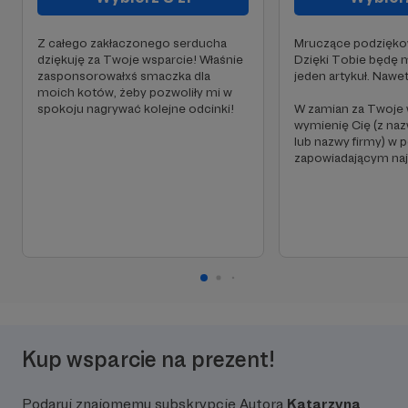
Z całego zakłaczonego serducha
Mruczące podziękow
dziękuję za Twoje wsparcie! Właśnie
Dzięki Tobie będę 
zasponsorowałxś smaczka dla
jeden artykuł. Nawe
moich kotów, żeby pozwoliły mi w
spokoju nagrywać kolejne odcinki!
W zamian za Twoje 
wymienię Cię (z naz
lub nazwy firmy) w 
zapowiadającym naj
Kup wsparcie na prezent!
Podaruj znajomemu subskrypcję Autora
Katarzyna