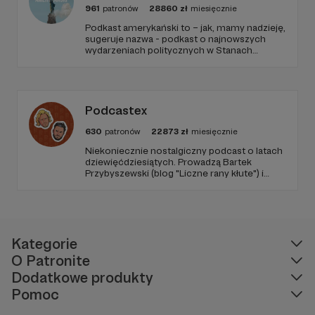
961
patronów
28860
zł
miesięcznie
Podkast amerykański to – jak, mamy nadzieję,
sugeruje nazwa - podkast o najnowszych
wydarzeniach politycznych w Stanach
Zjednoczonych, ale także szerszych
zjawiskach społecznych i kulturowych.
Podcastex
630
patronów
22873
zł
miesięcznie
Niekoniecznie nostalgiczny podcast o latach
dziewięćdziesiątych. Prowadzą Bartek
Przybyszewski (blog "Liczne rany kłute") i
Mateusz Witkowski (Popmoderna.pl, blog
"Popland"). Wizuale i muzyka: Michał
Kozikowski. Obróbka audio: Krzysztof
Tubilewicz. Zdjęcia: Aleksandra Nowak. Czyta:
Tadeusz Drozda.
Kategorie
O Patronite
Dodatkowe produkty
Pomoc