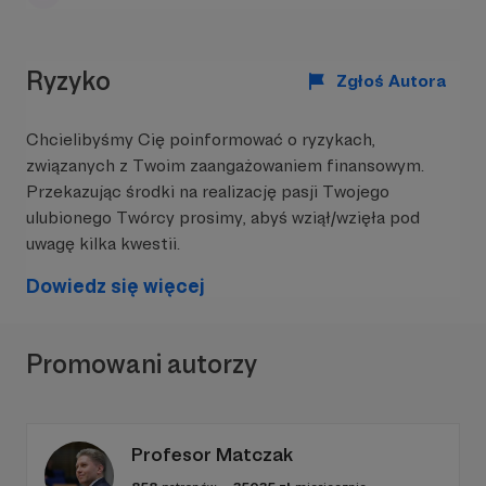
Ryzyko
Zgłoś Autora
Chcielibyśmy Cię poinformować o ryzykach,
związanych z Twoim zaangażowaniem finansowym.
W tym miejscu powinna być zewnętrzna
Przekazując środki na realizację pasji Twojego
treść
ulubionego Twórcy prosimy, abyś wziął/wzięła pod
uwagę kilka kwestii.
Aby zobaczyć treść musisz zmienić ustawienia
polityki prywatności
Dowiedz się więcej
Promowani autorzy
Profesor Matczak