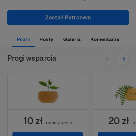
Zostań Patronem
Profil
Posty
Galeria
Komentarze
Progi wsparcia
10 zł
20 zł
miesięcznie
m