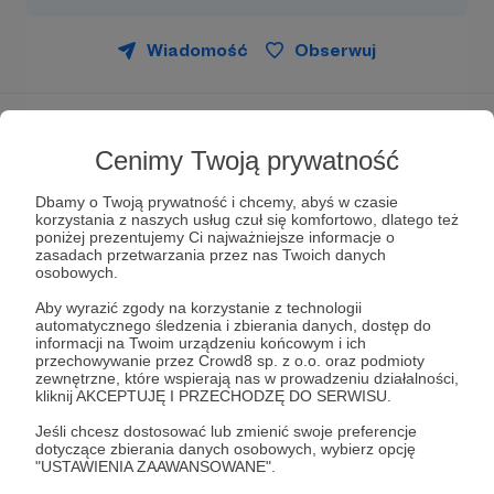
Wiadomość
Obserwuj
Cześć, tu Małgosia Kozłowska!
Jestem wokalistką i aktorką teatralną, filmową,
Cenimy Twoją prywatność
dubbingową. Mam wiele pasji: tworzę ceramikę
użytkową, żegluję (mam patent żeglarza
Dbamy o Twoją prywatność i chcemy, abyś w czasie
korzystania z naszych usług czuł się komfortowo, dlatego też
jachtowego), podróżuję i szyję na maszynie.
poniżej prezentujemy Ci najważniejsze informacje o
zasadach przetwarzania przez nas Twoich danych
Od 2013 roku prowadzę
muzyczny
kanał na
osobowych.
YouTube
, gdzie znajdziesz nietypowe covery
Aby wyrazić zgody na korzystanie z technologii
polskich i zagranicznych piosenek. Nie boję się
automatycznego śledzenia i zbierania danych, dostęp do
wyzwań, idę własną drogą i ufam swojej intuicji.
informacji na Twoim urządzeniu końcowym i ich
Najważniejsza jest dla mnie jakość i ciekawy
przechowywanie przez Crowd8 sp. z o.o. oraz podmioty
zewnętrzne, które wspierają nas w prowadzeniu działalności,
pomysł realizacji nagrania audio i wideo.
kliknij AKCEPTUJĘ I PRZECHODZĘ DO SERWISU.
Konto na Patronite mam od 2018 roku i od tego
Jeśli chcesz dostosować lub zmienić swoje preferencje
czasu mój kanał bardzo się rozwinął, za co jestem
dotyczące zbierania danych osobowych, wybierz opcję
"USTAWIENIA ZAAWANSOWANE".
szalenie wdzięczna. Dołącz do grona Patronów i