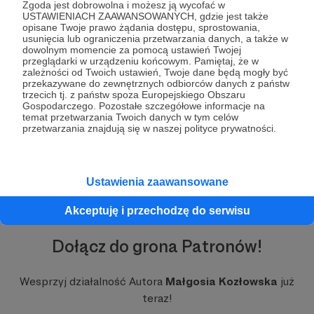
pomóż mi rozwijać YouTube-owe skrzydła.
Zgoda jest dobrowolna i możesz ją wycofać w
USTAWIENIACH ZAAWANSOWANYCH, gdzie jest także
Dlaczego tu jestem?
opisane Twoje prawo żądania dostępu, sprostowania,
usunięcia lub ograniczenia przetwarzania danych, a także w
dowolnym momencie za pomocą ustawień Twojej
Wsparcie, które od Ciebie otrzymam, pozwoli mi
przeglądarki w urządzeniu końcowym. Pamiętaj, że w
na realizowanie materiałów w sposób
zależności od Twoich ustawień, Twoje dane będą mogły być
profesjonalny. Każde nagranie audio i wideo to
przekazywane do zewnętrznych odbiorców danych z państw
trzecich tj. z państw spoza Europejskiego Obszaru
niestety spore koszty. Zależy mi na regularnym
Gospodarczego. Pozostałe szczegółowe informacje na
Rozwiń opis
dodawaniu treści dlatego wiem, że z Twoją
temat przetwarzania Twoich danych w tym celów
pomocą zrobimy coś ekstra!
przetwarzania znajdują się w naszej polityce prywatności.
Dzięki wsparciu Patronów z Patronite udało
mi się do tej pory zrealizować:
Ustawienia zaawansowane
⭐
40 piosenek z pięknymi teledyskami
Akceptuję i przechodzę do serwisu
⭐
5 vlogów i Q&A z pytaniami Patrona
Dołącz do grona Patronów!
⭐
12 tematycznych Koncertów Online
Wesprzyj działalność Autora
Małgosia Kozłowska
już
⭐
9 transmisji Q&A oraz Live-ów z zaproszonymi
teraz!
gośćmi