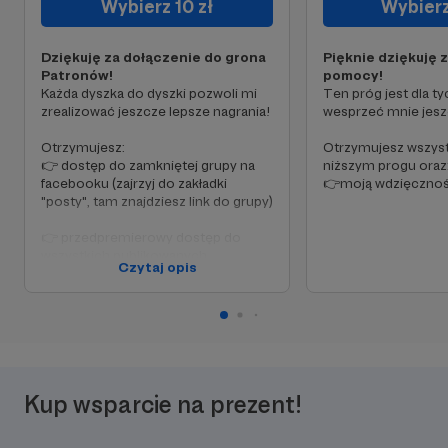
Wybierz 10 zł
Wybierz
Dziękuję za dołączenie do grona
Pięknie dziękuję 
Patronów!
pomocy!
Każda dyszka do dyszki pozwoli mi
Ten próg jest dla ty
zrealizować jeszcze lepsze nagrania!
wesprzeć mnie jeszc
Otrzymujesz:
Otrzymujesz wszyst
👉 dostęp do zamkniętej grupy na
niższym progu oraz
facebooku (zajrzyj do zakładki
👉moją wdzięcznoś
"posty", tam znajdziesz link do grupy)
👉 przedpremierowy dostęp do
wszystkich publikowanych
Czytaj opis
materiałów i możliwość
skomentowania filmu wcześniej niż
inni
👉 materiały specjalne
Kup wsparcie na prezent!