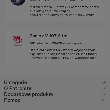
858
patronów
35035
zł
miesięcznie
Marcin Matczak - prawnik i komentator spraw
publicznych, autor książek
popularnonaukowych, felietonista Gazety
Wyborczej, autor podkastów i filmów
edukacyjnych. Mówi jasno o prawie, filozofii i
W tym miejscu powinna być zewnętrzna
języku. Promuje umiarkowanie w życiu
treść
publicznym, walczy z plemiennością i
bańkami informacyjnymi.
Radio eM 107,6 fm
Aby zobaczyć treść musisz zmienić ustawienia
512
patronów
23475
zł
miesięcznie
polityki prywatności
Radio eM można usłyszeć w województwie
śląskim i okolicy już od ponad 20 lat. Piosenki,
których nie słychać u innych, wiadomości z
regionu, wartościowe treści, no i dobry
humor. To wszystko znajdziecie u nas.
Jesteście z nami każdego dnia, a teraz
zachęcamy - zostańcie naszymi Patronami!
Kategorie
O Patronite
Dodatkowe produkty
Pomoc