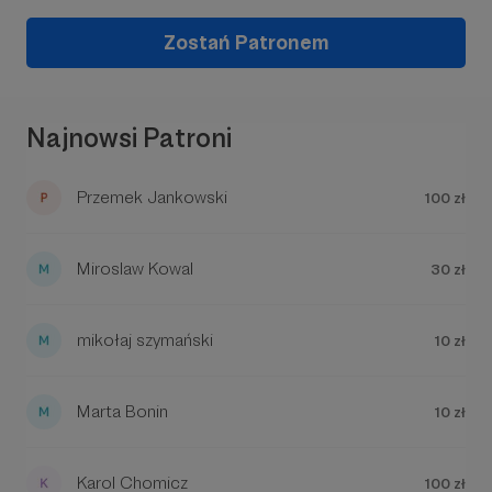
Zostań Patronem
A poniżej kilka wybranych realizacji:
Najnowsi Patroni
Przemek Jankowski
100 zł
W tym miejscu powinna być zewnętrzna
Miroslaw Kowal
30 zł
treść
Aby zobaczyć treść musisz zmienić ustawienia
mikołaj szymański
10 zł
polityki prywatności
Marta Bonin
10 zł
Karol Chomicz
100 zł