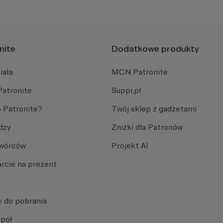
nite
Dodatkowe produkty
iała
MCN Patronite
Patronite
Suppi.pl
 Patronite?
Twój sklep z gadżetami
dzy
Zniżki dla Patronów
Twórców
Projekt AI
rcie na prezent
y do pobrania
spół