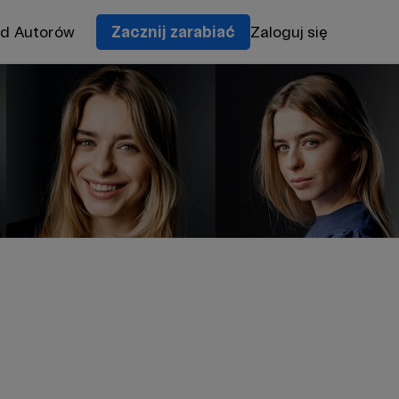
od Autorów
Zacznij zarabiać
Zaloguj się