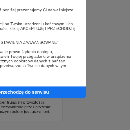
ż poniżej prezentujemy Ci najważniejsze
acji na Twoim urządzeniu końcowym i ich
alności, kliknij AKCEPTUJĘ I PRZECHODZĘ
cję "USTAWIENIA ZAAWANSOWANE".
oje prawo żądania dostępu,
wień Twojej przeglądarki w urządzeniu
trznych odbiorców danych z państw
 przetwarzania Twoich danych w tym
y&Future
przechodzę do serwisu
centrując na przyszłości,
zeczywistość przez pryzmat
 Naszym celem jest uczynienie
ego źródła myśli
 Europie.