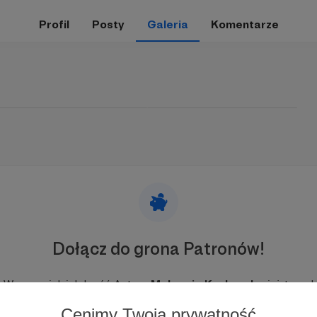
Profil
Posty
Galeria
Komentarze
Dołącz do grona Patronów!
Wesprzyj działalność Autora
Małgosia Kozłowska
już teraz!
Cenimy Twoją prywatność