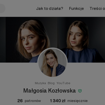
Jak to działa?
Funkcje
Treści 
Muzyka
Blog
YouTube
Małgosia Kozłowska
26
1 340
zł
patronów
miesięcznie