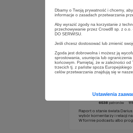
Dbamy o Twoją prywatność i chcemy, abyś 
informacje o zasadach przetwarzania pr
Aby wyrazić zgody na korzystanie z techn
przechowywanie przez Crowd8 sp. z o.o.
DO SERWISU.
Jeśli chcesz dostosować lub zmienić sw
Promowani autorzy
Zgoda jest dobrowolna i możesz ją wyc
sprostowania, usunięcia lub ograniczeni
końcowym. Pamiętaj, że w zależności od
trzecich tj. z państw spoza Europejskie
celów przetwarzania znajdują się w naszej
Dariusz
Ustawienia zaaw
6538
patronów
11
Raport o stanie świata Darius
wybór komentarzy i relacji n
W formie podcastu albo pro
miejsc na ziemi.