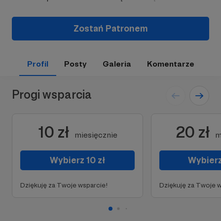
Zostań Patronem
Profil
Posty
Galeria
Komentarze
Progi wsparcia
10 zł
20 zł
miesięcznie
m
Wybierz 10 zł
Wybierz
Dziękuję za Twoje wsparcie!
Dziękuję za Twoje w