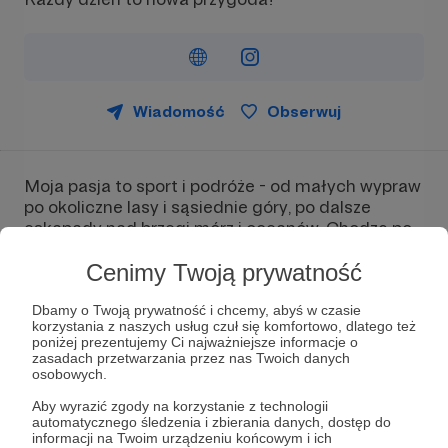
Wiadomość
Obserwuj
Moja pasja to sport i podróże - od małych wypraw
po okoliczne lasy i sąsiednie góry, po dalsze
eskapady nad brzegi mórz i oceanów. Chodzę po
górach, biegam, jeżdżę na rowerze i chodzę na
skiturach zimą, a to wszystko robię również w
Cenimy Twoją prywatność
towarzystwie dzieci. Stworzyłam tę przestrzeń dla
rodziców, którzy chcą aktywnie spędzać czas ze
Dbamy o Twoją prywatność i chcemy, abyś w czasie
korzystania z naszych usług czuł się komfortowo, dlatego też
swoimi dziećmi, mają wiele pytań i nie wiedzą, jak
poniżej prezentujemy Ci najważniejsze informacje o
zacząć. Dla tych, którzy pragną wychowywać
zasadach przetwarzania przez nas Twoich danych
swoje dzieci w zgodzie z naturą i pokazywać im
osobowych.
piękno otaczającego nas świata. Jeśli chcesz być
Aby wyrazić zgody na korzystanie z technologii
outdoorowym rodzicem, tak jak ja, to ta
automatycznego śledzenia i zbierania danych, dostęp do
przestrzeń jest dla Ciebie.
informacji na Twoim urządzeniu końcowym i ich