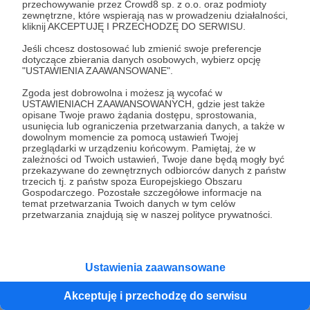
przechowywanie przez Crowd8 sp. z o.o. oraz podmioty
zewnętrzne, które wspierają nas w prowadzeniu działalności,
kliknij AKCEPTUJĘ I PRZECHODZĘ DO SERWISU.
Jeśli chcesz dostosować lub zmienić swoje preferencje
dotyczące zbierania danych osobowych, wybierz opcję
"USTAWIENIA ZAAWANSOWANE".
Zgoda jest dobrowolna i możesz ją wycofać w
USTAWIENIACH ZAAWANSOWANYCH, gdzie jest także
opisane Twoje prawo żądania dostępu, sprostowania,
usunięcia lub ograniczenia przetwarzania danych, a także w
dowolnym momencie za pomocą ustawień Twojej
przeglądarki w urządzeniu końcowym. Pamiętaj, że w
Rozwiń opis
zależności od Twoich ustawień, Twoje dane będą mogły być
przekazywane do zewnętrznych odbiorców danych z państw
trzecich tj. z państw spoza Europejskiego Obszaru
Gospodarczego. Pozostałe szczegółowe informacje na
temat przetwarzania Twoich danych w tym celów
przetwarzania znajdują się w naszej polityce prywatności.
Kochani, jeśli cenicie moją pracę i chcecie
wspierać rozwój bloga Mama z Podhala,
zapraszam do postawienia mi wirtualnej kawy! ☕
Ustawienia zaawansowane
Wasze wsparcie bardzo mi pomoże w tworzeniu
Dołącz do grona Patronów!
nowych treści i dzieleniu się z Wami moimi
Akceptuję i przechodzę do serwisu