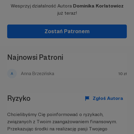
pasjami. 😊 Każda kawa to dla mnie ogromna
Wesprzyj działalność Autora
Dominika Korlatowicz
motywacja!
już teraz!
https://mamazpodhala.pl/
Zostań Patronem
Najnowsi Patroni
Anna Brzezińska
10 zł
Ryzyko
Zgłoś Autora
Chcielibyśmy Cię poinformować o ryzykach,
związanych z Twoim zaangażowaniem finansowym.
Przekazując środki na realizację pasji Twojego