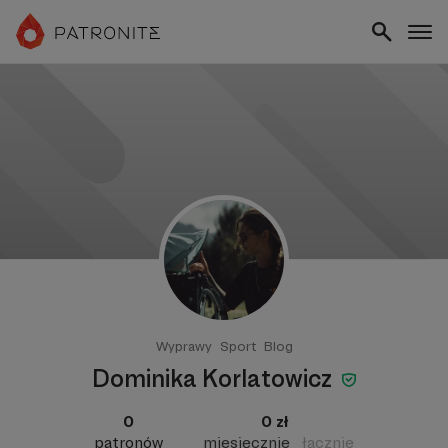
Wyprawy
Sport
Blog
Dominika Korlatowicz
0
0 zł
patronów
miesięcznie
łącznie