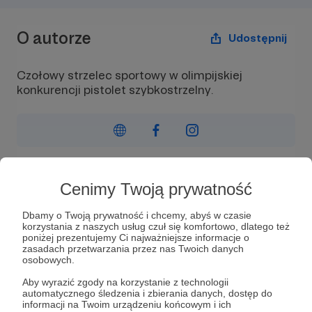
O autorze
Udostępnij
Czołowy strzelec sportowy w olimpijskiej
konkurencji pistolet szybkostrzelny.
Wiadomość
Obserwuj
Cenimy Twoją prywatność
Dbamy o Twoją prywatność i chcemy, abyś w czasie
Czołowy strzelec sportowy w olimpijskiej
korzystania z naszych usług czuł się komfortowo, dlatego też
konkurencji pistolet szybkostrzelny.
poniżej prezentujemy Ci najważniejsze informacje o
zasadach przetwarzania przez nas Twoich danych
Medalista Mistrzostw Polski Open.
osobowych.
Aby wyrazić zgody na korzystanie z technologii
Multimedalista Pucharów Polski oraz innych
automatycznego śledzenia i zbierania danych, dostęp do
zawodów rangi krajowej oraz międzynarodowej.
informacji na Twoim urządzeniu końcowym i ich