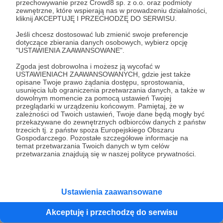
przechowywanie przez Crowd8 sp. z o.o. oraz podmioty
Wszystkie moje sukcesy opisałem na mojej
zewnętrzne, które wspierają nas w prowadzeniu działalności,
kliknij AKCEPTUJĘ I PRZECHODZĘ DO SERWISU.
stronie
mariuszpalczynski.com
Jeśli chcesz dostosować lub zmienić swoje preferencje
Każde wsparcie to kolejny mój strzał w drodze do
dotyczące zbierania danych osobowych, wybierz opcję
Igrzysk Olimpijskich
, które odbędą się w Los
"USTAWIENIA ZAAWANSOWANE".
Angeles w 2028 roku #RoadtoLA2028.
Zgoda jest dobrowolna i możesz ją wycofać w
USTAWIENIACH ZAAWANSOWANYCH, gdzie jest także
Dziękuję.
opisane Twoje prawo żądania dostępu, sprostowania,
usunięcia lub ograniczenia przetwarzania danych, a także w
dowolnym momencie za pomocą ustawień Twojej
przeglądarki w urządzeniu końcowym. Pamiętaj, że w
zależności od Twoich ustawień, Twoje dane będą mogły być
przekazywane do zewnętrznych odbiorców danych z państw
trzecich tj. z państw spoza Europejskiego Obszaru
Gospodarczego. Pozostałe szczegółowe informacje na
temat przetwarzania Twoich danych w tym celów
przetwarzania znajdują się w naszej polityce prywatności.
Rozwiń opis
Ustawienia zaawansowane
Akceptuję i przechodzę do serwisu