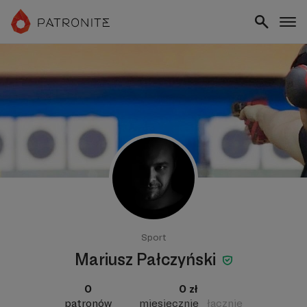
Sport
Mariusz Pałczyński
0
0 zł
patronów
miesięcznie
łącznie