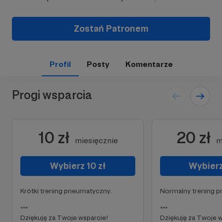
Zostań Patronem
Profil
Posty
Komentarze
Progi wsparcia
10 zł
20 zł
miesięcznie
m
Wybierz 10 zł
Wybierz
Krótki trening pneumatyczny.
Normalny trening 
***
***
Dziękuję za Twoje wsparcie!
Dziękuję za Twoje w