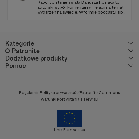
Raport o stanie świata Dariusza Rosiaka to
autorski wybór komentarzy i relacji na temat
wydarzeń na świecie. W formie podcastu albo
programów na żywo z różnych miejsc na
ziemi.
Kategorie
O Patronite
Dodatkowe produkty
Pomoc
Regulamin
Polityka prywatności
Patronite Commons
Warunki korzystania z serwisu
Unia Europejska