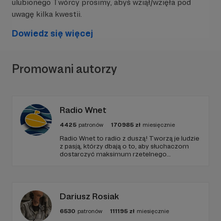
ulubionego Twórcy prosimy, abyś wziął/wzięła pod
uwagę kilka kwestii.
Dowiedz się więcej
Promowani autorzy
Radio Wnet
4425
patronów
170985
zł
miesięcznie
Radio Wnet to radio z duszą! Tworzą je ludzie
z pasją, którzy dbają o to, aby słuchaczom
dostarczyć maksimum rzetelnego
dziennikarstwa. A mogą to robić, ponieważ
Radio Wnet jest w pełni niezależne i… wolne!
Zachowanie tej właśnie wolności zależy dziś
od Twojego wsparcia!
Dariusz Rosiak
6530
patronów
111195
zł
miesięcznie