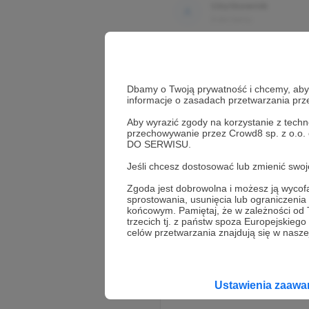
Użytkownik
3 dni temu
Komentarz użytkownika
Dbamy o Twoją prywatność i chcemy, abyś 
Użytkownik
informacje o zasadach przetwarzania pr
3 dni temu
Aby wyrazić zgody na korzystanie z techn
przechowywanie przez Crowd8 sp. z o.o.
DO SERWISU.
Komentarz użytkownika
Jeśli chcesz dostosować lub zmienić sw
Zgoda jest dobrowolna i możesz ją wyc
sprostowania, usunięcia lub ograniczeni
końcowym. Pamiętaj, że w zależności od
trzecich tj. z państw spoza Europejskie
celów przetwarzania znajdują się w naszej
Ustawienia zaaw