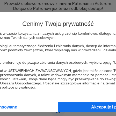
Prowadź ciekawe rozmowy z innymi Patronami i Autorem.
Dołącz do Patronów już teraz i odblokuj dostęp!
Zostań Patronem
Cenimy Twoją prywatność
w czasie korzystania z naszych usług czuł się komfortowo, dlatego te
zez nas Twoich danych osobowych.
ologii automatycznego śledzenia i zbierania danych, dostęp do inform
 oraz podmioty zewnętrzne, które wspierają nas w prowadzeniu dział
oje preferencje dotyczące zbierania danych osobowych, wybierz op
ofać w USTAWIENIACH ZAAWANSOWANYCH, gdzie jest także opisane Tw
a przetwarzania danych, a także w dowolnym momencie za pomocą usta
 Twoich ustawień, Twoje dane będą mogły być przekazywane do zewnę
go Obszaru Gospodarczego. Pozostałe szczegółowe informacje na temat
 polityce prywatności.
ansowane
Akceptuję i 