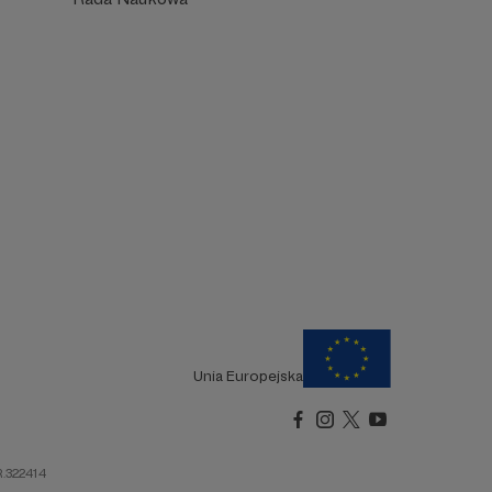
Unia Europejska
R.322414