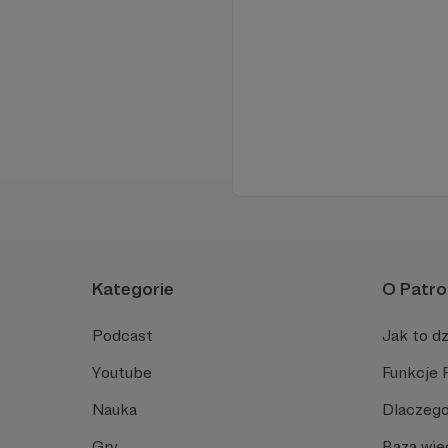
Kategorie
O Patro
Podcast
Jak to dz
Youtube
Funkcje 
Nauka
Dlaczego
Gry
Baza wie