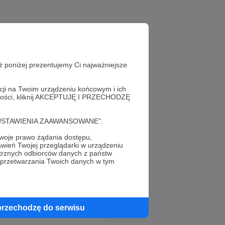
Odpowiedz
ż poniżej prezentujemy Ci najważniejsze
acji na Twoim urządzeniu końcowym i ich
alności, kliknij AKCEPTUJĘ I PRZECHODZĘ
cję "USTAWIENIA ZAAWANSOWANE".
Odpowiedz
oje prawo żądania dostępu,
wień Twojej przeglądarki w urządzeniu
trznych odbiorców danych z państw
 przetwarzania Twoich danych w tym
przechodzę do serwisu