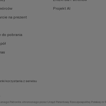
Twórców
Projekt AI
rcie na prezent
y do pobrania
spół
nas
nki korzystania z serwisu
.
icznego Patronite chronionego przez Urząd Patentowy Rzeczpospolitej Polskiej nr 