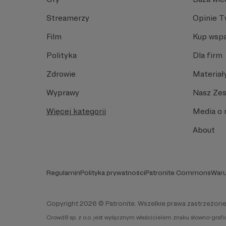
Streamerzy
Opinie 
Film
Kup wspa
Polityka
Dla firm
Zdrowie
Materiał
Wyprawy
Nasz Ze
Więcej kategorii
Media o 
About
Regulamin
Polityka prywatności
Patronite Commons
Waru
Copyright 2026 © Patronite. Wszelkie prawa zastrzeżone
Crowd8 sp. z o.o. jest wyłącznym właścicielem znaku słowno-graf