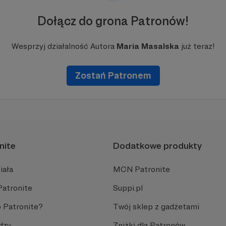
Dołącz do grona Patronów!
Wesprzyj działalność Autora
Maria Masalska
już teraz!
Zostań Patronem
nite
Dodatkowe produkty
iała
MCN Patronite
Patronite
Suppi.pl
 Patronite?
Twój sklep z gadżetami
dzy
Zniżki dla Patronów