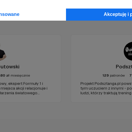
ansowane
Akceptuję i 
Gutowski
Podszt
580
zł
miesięcznie
129
patronów
7
owy, ekspert Formuły 1 i
Projekt Podsztanga.pl powsta
miejsca akcji relacjonuje i
tym uczuciem z innymi - p
darzenia światowego
ludzi, którzy traktują trenin
eczności pasjonatów i bądź
rozumieją w radościach oraz
rum akcji sportu
miejsce, w którym oddanie 
zym poziomie.
oczekiwane.