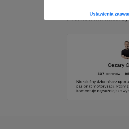
Ustawienia zaaw
Promowani autorzy
Cezary 
307
patronów
9
Niezależny dziennikarz sport
pasjonat motoryzacji, który z 
komentuje najważniejsze wy
motorsportu. Dołącz do społ
zawsze gościem VIP – w cent
samochodowego na najwyżs