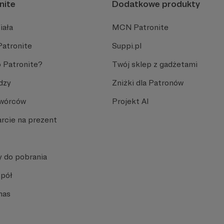
nite
Dodatkowe produkty
iała
MCN Patronite
Patronite
Suppi.pl
 Patronite?
Twój sklep z gadżetami
dzy
Zniżki dla Patronów
Twórców
Projekt AI
rcie na prezent
y do pobrania
spół
nas