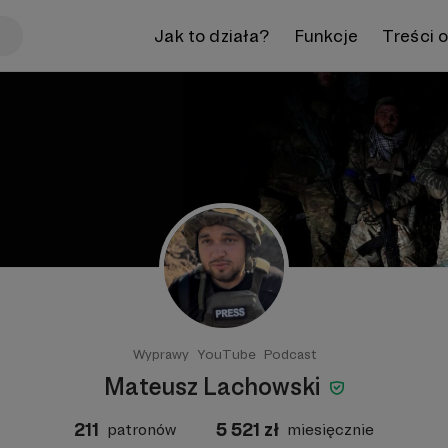
Jak to działa?
Funkcje
Treści 
Wyprawy
YouTube
Podcast
Mateusz Lachowski
211
5 521
zł
patronów
miesięcznie