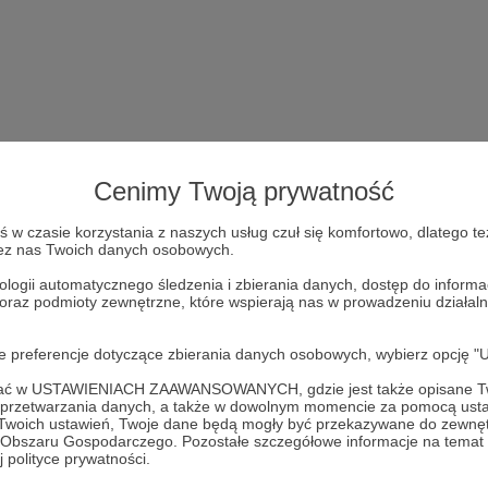
Cenimy Twoją prywatność
w czasie korzystania z naszych usług czuł się komfortowo, dlatego te
zez nas Twoich danych osobowych.
Dołącz do grona Patronów!
ologii automatycznego śledzenia i zbierania danych, dostęp do inform
 oraz podmioty zewnętrzne, które wspierają nas w prowadzeniu dział
Wesprzyj działalność Autora
Mateusz Lachowski
już teraz!
oje preferencje dotyczące zbierania danych osobowych, wybierz op
ofać w USTAWIENIACH ZAAWANSOWANYCH, gdzie jest także opisane Tw
Zostań Patronem
a przetwarzania danych, a także w dowolnym momencie za pomocą usta
 Twoich ustawień, Twoje dane będą mogły być przekazywane do zewnę
go Obszaru Gospodarczego. Pozostałe szczegółowe informacje na temat
 polityce prywatności.