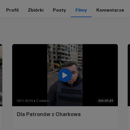
Profil
Zbiórki
Posty
Filmy
Komentarze
08.11.2024
2 odsłon
00:01:21
●
Dla Patronów z Charkowa