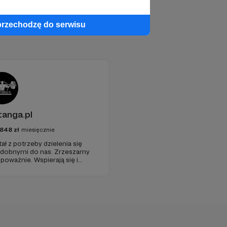
przechodzę do serwisu
anga.pl
848
zł
miesięcznie
ł z potrzeby dzielenia się
odobnymi do nas. Zrzeszamy
g poważnie. Wspierają się i
 trudach uprawy siły. To
treningowi jest szanowane i