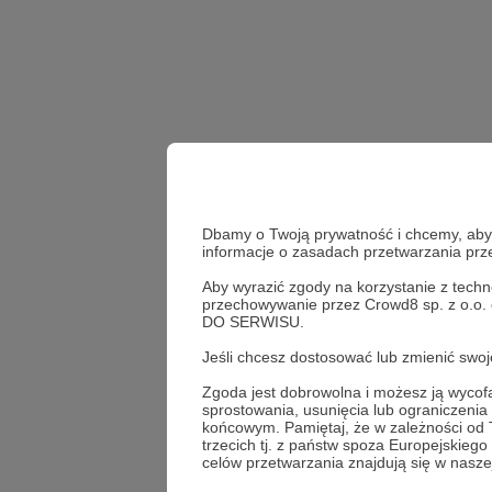
Dbamy o Twoją prywatność i chcemy, abyś 
informacje o zasadach przetwarzania pr
Aby wyrazić zgody na korzystanie z techn
przechowywanie przez Crowd8 sp. z o.o.
DO SERWISU.
Jeśli chcesz dostosować lub zmienić sw
Zgoda jest dobrowolna i możesz ją wyc
sprostowania, usunięcia lub ograniczeni
końcowym. Pamiętaj, że w zależności od
trzecich tj. z państw spoza Europejskie
celów przetwarzania znajdują się w naszej