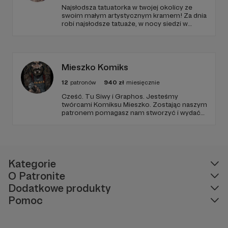
Najsłodsza tatuatorka w twojej okolicy ze
swoim małym artystycznym kramem! Za dnia
robi najsłodsze tatuaże, w nocy siedzi w
tabletem w rękach i projektuje słodziakowe
grafiki i naklejki!
Mieszko Komiks
12
patronów
940
zł
miesięcznie
Cześć. Tu Siwy i Graphos. Jesteśmy
twórcami Komiksu Mieszko. Zostając naszym
patronem pomagasz nam stworzyć i wydać
serię komiksów o pierwszym polskim
historycznym księciu. Twoja pomoc pozwoli
nam skuteczniej pokazywać polską historię i
rozwijać polski rynek komiksowy. Wielkie
dzięki :) !
Kategorie
O Patronite
Dodatkowe produkty
Pomoc