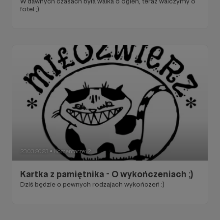
W dawnych czasach była walka o ogień, teraz walczymy o
fotel ;)
23.03.2023
Komentarze: 2
●
Kartka z pamiętnika - O wykończeniach ;)
Dziś będzie o pewnych rodzajach wykończeń :)