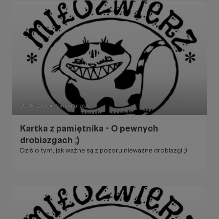
20.03.2023
Komentarze: 6
●
Kartka z pamiętnika - O pewnych
drobiazgach ;)
Dziś o tym, jak ważne są z pozoru nieważne drobiazgi ;)