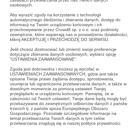
zasadach przetwarzania przez nas Twoich danych
osobowych.
Aby wyrazić zgody na korzystanie z technologii
01.04.2023
Komentarze: 3
●
automatycznego śledzenia i zbierania danych, dostęp do
informacji na Twoim urządzeniu końcowym i ich
przechowywanie przez Crowd8 sp. z o.o. oraz podmioty
Kartka z pamiętnika - O sprawach
zewnętrzne, które wspierają nas w prowadzeniu działalności,
nieziemskich ;)
kliknij AKCEPTUJĘ I PRZECHODZĘ DO SERWISU.
Dziś zobaczymy, co tam się dzieje w tych niebiesiech i nie
Jeśli chcesz dostosować lub zmienić swoje preferencje
tylko w niebiesiech ;)
dotyczące zbierania danych osobowych, wybierz opcję
"USTAWIENIA ZAAWANSOWANE".
Zgoda jest dobrowolna i możesz ją wycofać w
USTAWIENIACH ZAAWANSOWANYCH, gdzie jest także
opisane Twoje prawo żądania dostępu, sprostowania,
usunięcia lub ograniczenia przetwarzania danych, a także w
dowolnym momencie za pomocą ustawień Twojej
przeglądarki w urządzeniu końcowym. Pamiętaj, że w
zależności od Twoich ustawień, Twoje dane będą mogły być
przekazywane do zewnętrznych odbiorców danych z państw
trzecich tj. z państw spoza Europejskiego Obszaru
Gospodarczego. Pozostałe szczegółowe informacje na
temat przetwarzania Twoich danych w tym celów
przetwarzania znajdują się w naszej polityce prywatności.