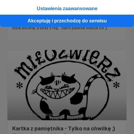
27.03.2023
Komentarze: 3
●
Ustawienia zaawansowane
Kartka z pamiętnika - Idzie wiosna, a wraz
Akceptuję i przechodzę do serwisu
z nią...
Idzie wiosna, a wraz z nią... Sami pewnie wiecie co ;)
25.03.2023
Komentarze: 4
●
Kartka z pamiętnika - Tylko na chwilkę ;)