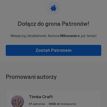
Dołącz do grona Patronów!
Wesprzyj działalność Autora
Miłozwierz
już teraz!
Zostań Patronem
Promowani autorzy
Timka Craft
17
patronów
1050
zł
miesięcznie