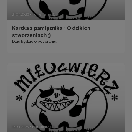
21.04.2023
Komentarze: 2
●
Kartka z pamiętnika - O dzikich
stworzeniach ;)
Dziś będzie o pożeraniu.
18.04.2023
Komentarze: 4
●