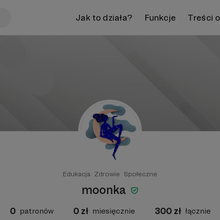
Jak to działa?
Funkcje
Treści 
Edukacja
Zdrowie
Społeczne
moonka
0
0
zł
300
zł
patronów
miesięcznie
łącznie