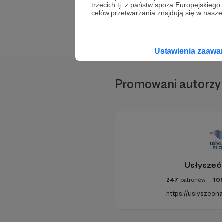
trzecich tj. z państw spoza Europejskie
celów przetwarzania znajdują się w naszej
Ustawienia zaaw
Promowani autorzy
Usłyszeć
247
patronów
10
https://uslyszecna