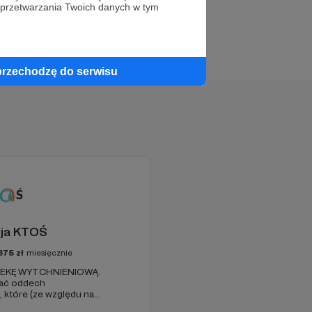
 przetwarzania Twoich danych w tym
przechodzę do serwisu
ja KTOŚ
675
zł
miesięcznie
PIEKĘ WYTCHNIENIOWĄ.
ać oddech
które (ze względu na
ość) nie są w stanie