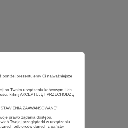
ż poniżej prezentujemy Ci najważniejsze
acji na Twoim urządzeniu końcowym i ich
alności, kliknij AKCEPTUJĘ I PRZECHODZĘ
cję "USTAWIENIA ZAAWANSOWANE".
oje prawo żądania dostępu,
wień Twojej przeglądarki w urządzeniu
trznych odbiorców danych z państw