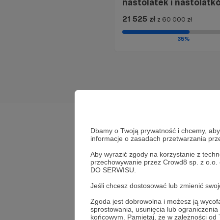
nastolatek i nastolatk
21 525 zł
z 60 000 zł
35%
Dbamy o Twoją prywatność i chcemy, abyś 
informacje o zasadach przetwarzania pr
Aby wyrazić zgody na korzystanie z techn
przechowywanie przez Crowd8 sp. z o.o.
DO SERWISU.
Jeśli chcesz dostosować lub zmienić sw
Zgoda jest dobrowolna i możesz ją wyc
sprostowania, usunięcia lub ograniczeni
końcowym. Pamiętaj, że w zależności od