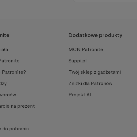
funkcjonować samodzielnie
nite
Dodatkowe produkty
iała
MCN Patronite
Patronite
Suppi.pl
 Patronite?
Twój sklep z gadżetami
dzy
Zniżki dla Patronów
Twórców
Projekt AI
rcie na prezent
y do pobrania