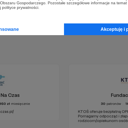
go Obszaru Gospodarczego. Pozostałe szczegółowe informacje na temat
Zostań Patronem
 polityce prywatności.
ansowane
Akceptuję i 
 Na Czas
Fundac
950
zł
miesięcznie
30
patronów
1
czas.pl/
KTOŚ oferuje bezpłatną O
Pomagamy odpocząć i złap
rodzicom/opiekunom osób, 
chorobę czy niepełnosprawn