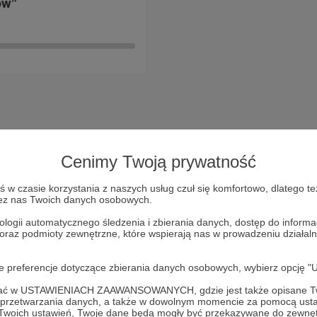
ów”
Cenimy Twoją prywatność
w czasie korzystania z naszych usług czuł się komfortowo, dlatego te
zez nas Twoich danych osobowych.
ologii automatycznego śledzenia i zbierania danych, dostęp do inform
 oraz podmioty zewnętrzne, które wspierają nas w prowadzeniu dział
Dołącz do grona Patronów!
oje preferencje dotyczące zbierania danych osobowych, wybierz op
ofać w USTAWIENIACH ZAAWANSOWANYCH, gdzie jest także opisane Tw
Wesprzyj działalność Autora
moonka
już teraz!
a przetwarzania danych, a także w dowolnym momencie za pomocą usta
 Twoich ustawień, Twoje dane będą mogły być przekazywane do zewnę