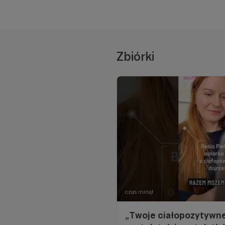
Zbiórki
czas minął
„Twoje ciałopozytywne